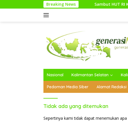
Langsung
Breaking News
Sambut HUT RI Ke-81, Media G
ke
konten
Nasional
Kalimantan Selatan
Kal
Pedoman Media Siber
Alamat Redaksi
Tidak ada yang ditemukan
Sepertinya kami tidak dapat menemukan apa 