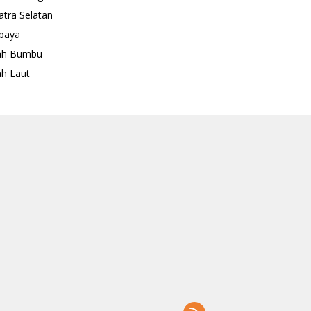
tra Selatan
baya
ah Bumbu
h Laut