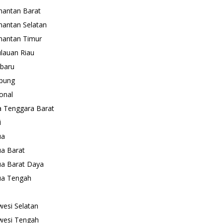
mantan Barat
mantan Selatan
mantan Timur
lauan Riau
baru
pung
onal
 Tenggara Barat
i
ua
a Barat
a Barat Daya
ua Tengah
wesi Selatan
wesi Tengah