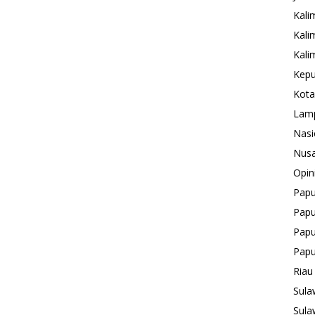
Kali
Kali
Kali
Kepu
Kota
Lam
Nasi
Nusa
Opin
Pap
Papu
Papu
Pap
Riau
Sula
Sula