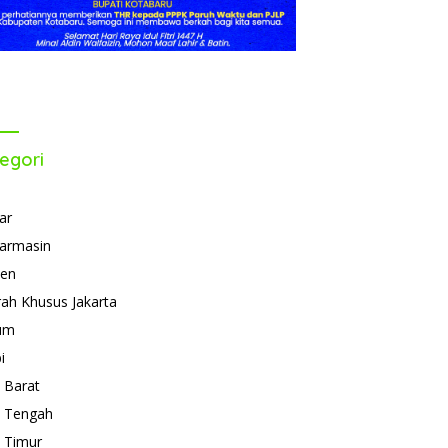
egori
ar
armasin
ten
ah Khusus Jakarta
um
i
 Barat
 Tengah
 Timur