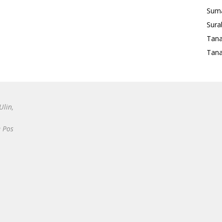
Suma
Sura
Tan
Tana
Ulin,
e Pos