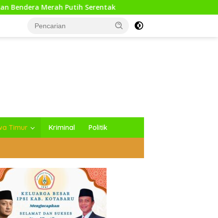
erah Putih Serentak
Pesilat Way Kanan Raih Medali Pe
wa Timur
Kriminal
Politik