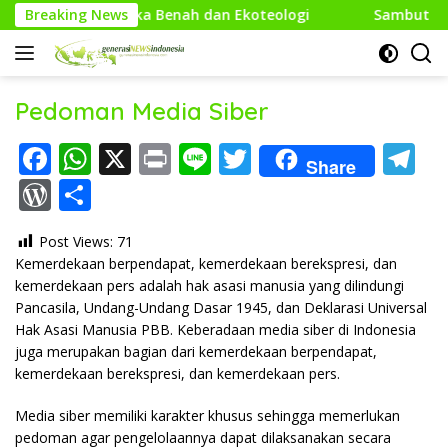
Langsung
gka Benah dan Ekoteologi
Breaking News
Sambut HUT Kodam XXI/Raden 
ke
konten
Pedoman Media Siber
F
W
X
Pr
Li
T
T
Share
ac
h
in
n
w
el
W
S
e
at
t
e
itt
e
or
h
Post Views:
71
b
s
er
gr
d
ar
Kemerdekaan berpendapat, kemerdekaan berekspresi, dan
o
A
a
Pr
e
kemerdekaan pers adalah hak asasi manusia yang dilindungi
o
p
m
Pancasila, Undang-Undang Dasar 1945, dan Deklarasi Universal
e
Hak Asasi Manusia PBB. Keberadaan media siber di Indonesia
k
p
ss
juga merupakan bagian dari kemerdekaan berpendapat,
kemerdekaan berekspresi, dan kemerdekaan pers.
Media siber memiliki karakter khusus sehingga memerlukan
pedoman agar pengelolaannya dapat dilaksanakan secara