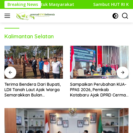
Langsung
tuk Masyarakat
Breaking News
Sambut HUT RI Ke-81, Media Generasi 
ke
konten
Kalimantan Selatan
Terima Bendera Dari Bupati,
Sampaikan Perubahan KUA-
LDII Tanah Laut Ajak Warga
PPAS 2026, Pemkab
Semarakkan Bulan
Kotabaru Ajak DPRD Cermati
Kemerdekaan
Bersama Proyeksi Anggaran