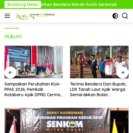
Langsung
 Kibarkan Bendera Merah Putih Serentak
Breaking News
Pesilat Way K
ke
konten
Hukum
Sampaikan Perubahan KUA-
Terima Bendera Dari Bupati,
PPAS 2026, Pemkab
LDII Tanah Laut Ajak Warga
Kotabaru Ajak DPRD Cermati
Semarakkan Bulan
Bersama Proyeksi Anggaran
Kemerdekaan