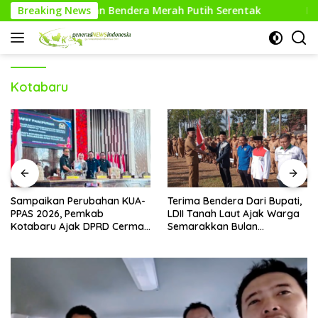
Langsung
an Bendera Merah Putih Serentak
Breaking News
Pesilat Way Kanan Ra
ke
konten
Kotabaru
Sampaikan Perubahan KUA-
Terima Bendera Dari Bupati,
PPAS 2026, Pemkab
LDII Tanah Laut Ajak Warga
Kotabaru Ajak DPRD Cermati
Semarakkan Bulan
Bersama Proyeksi Anggaran
Kemerdekaan