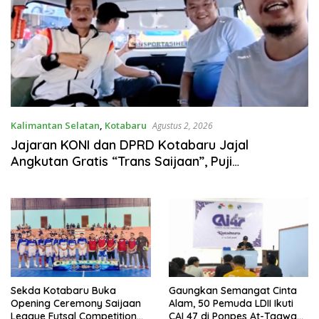
Kalimantan Selatan
,
Kotabaru
Agustus 2, 2026
Jajaran KONI dan DPRD Kotabaru Jajal
Angkutan Gratis “Trans Saijaan”, Puji
Kenyamanan dan Fasilitasnya
Sekda Kotabaru Buka
Gaungkan Semangat Cinta
Opening Ceremony Saijaan
Alam, 50 Pemuda LDII Ikuti
League Futsal Competition
CAI 47 di Ponpes At-Taqwa