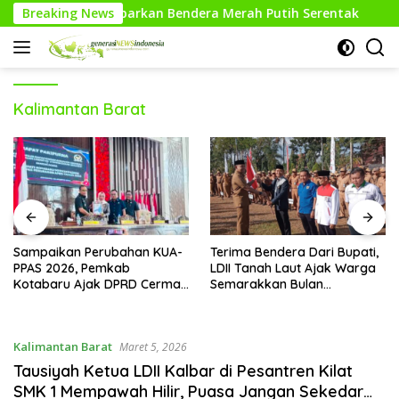
Langsung
akat Kibarkan Bendera Merah Putih Serentak
Breaking News
Pesilat W
ke
konten
Kalimantan Barat
Sampaikan Perubahan KUA-
Terima Bendera Dari Bupati,
PPAS 2026, Pemkab
LDII Tanah Laut Ajak Warga
Kotabaru Ajak DPRD Cermati
Semarakkan Bulan
Bersama Proyeksi Anggaran
Kemerdekaan
Kalimantan Barat
Maret 5, 2026
Tausiyah Ketua LDII Kalbar di Pesantren Kilat
SMK 1 Mempawah Hilir, Puasa Jangan Sekedar