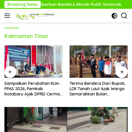
Langsung
t Kibarkan Bendera Merah Putih Serentak
Breaking News
Pesilat Way 
ke
konten
Kalimantan Timur
Sampaikan Perubahan KUA-
Terima Bendera Dari Bupati,
PPAS 2026, Pemkab
LDII Tanah Laut Ajak Warga
Kotabaru Ajak DPRD Cermati
Semarakkan Bulan
Bersama Proyeksi Anggaran
Kemerdekaan