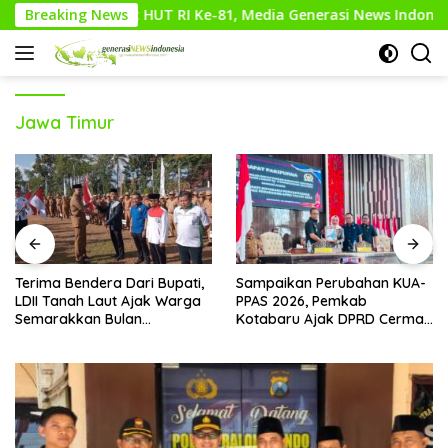
Langsung
HUT RI Ke-81, Media Generasi News Indonesia Imbau Masyaraka
Breaking News
ke
konten
Jawa Timur
Terima Bendera Dari Bupati,
Sampaikan Perubahan KUA-
LDII Tanah Laut Ajak Warga
PPAS 2026, Pemkab
Semarakkan Bulan
Kotabaru Ajak DPRD Cermati
Kemerdekaan
Bersama Proyeksi Anggaran