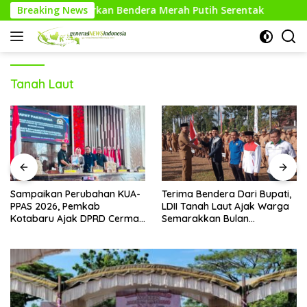
Langsung
rkan Bendera Merah Putih Serentak
Breaking News
Pesilat Way Kanan
ke
konten
Tanah Laut
Sampaikan Perubahan KUA-
Terima Bendera Dari Bupati,
PPAS 2026, Pemkab
LDII Tanah Laut Ajak Warga
Kotabaru Ajak DPRD Cermati
Semarakkan Bulan
Bersama Proyeksi Anggaran
Kemerdekaan