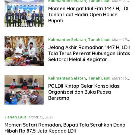
Kalimantan Selatan
,
Tanah Laut
Maret 21,
2026
Momen Hangat Idul Fitri 1447 H, LDII
Tanah Laut Hadiri Open House
Bupati
Kalimantan Selatan
,
Tanah Laut
Maret 19,
2026
Jelang Akhir Ramadhan 1447 H, LDII
Tala Terus Pererat Hubungan Lintas
Sektoral Melalui Kegiatan
Silaturahim
Kalimantan Selatan
,
Tanah Laut
Maret 15,
2026
PC LDII Kintap Gelar Konsolidasi
Organisasi dan Buka Puasa
Bersama
Tanah Laut
Maret 13, 2026
Momen Safari Ramadan, Bupati Tala Serahkan Dana
Hibah Rp 87,5 Juta Kepada LDII