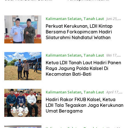
Sungai Kintap
Silaturahmi Nahdlatul
Wathan
Kalimantan Selatan
,
Tanah Laut
Juni 25,
2026
Perkuat Kerukunan, LDII Kintap
Bersama Forkopimcam Hadiri
Silaturahmi Nahdlatul Wathan
Kalimantan Selatan
,
Tanah Laut
Mei 17,
2026
Ketua LDII Tanah Laut Hadiri Panen
Raya Jagung Polda Kalsel Di
Kecamatan Bati-Bati
Kalimantan Selatan
,
Tanah Laut
April 17,
2026
Hadiri Rakor FKUB Kalsel, Ketua
LDII Tala Tegaskan Jaga Kerukunan
Umat Beragama