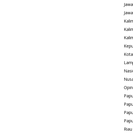
Jawa
Jawa
Kali
Kali
Kali
Kepu
Kota
Lam
Nasi
Nusa
Opin
Pap
Papu
Papu
Pap
Riau