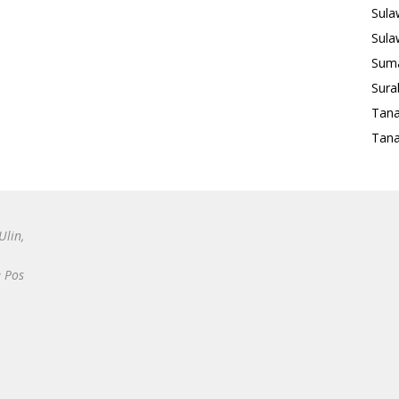
Sula
Sula
Suma
Sura
Tan
Tana
Ulin,
e Pos