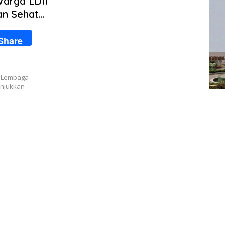
arga LDII
an Sehat
Share
 Lembaga
unjukkan