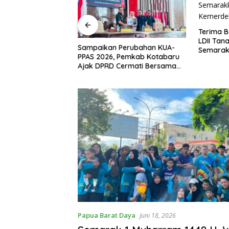
Terima B
LDII Tan
era Dari Bupati,
Sampaikan Perubahan KUA-
Semarak
Laut Ajak Warga
PPAS 2026, Pemkab Kotabaru
Kemerd
 Bulan
Ajak DPRD Cermati Bersama
an
Proyeksi Anggaran
Papua Barat Daya
Juni 18, 2026