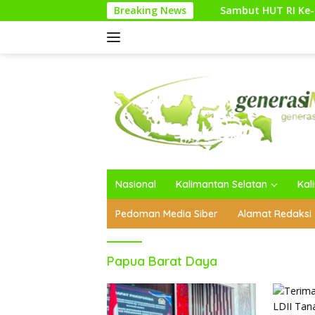
Langsung
Breaking News
Sambut HUT RI Ke-81, Media Generasi 
ke
konten
Nasional
Kalimantan Selatan
Kal
Pedoman Media Siber
Alamat Redaksi
Papua Barat Daya