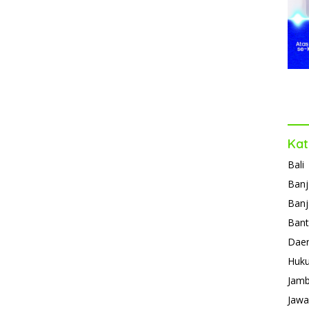
Kat
Bali
Banj
Banj
Ban
Daer
Huk
Jamb
Jawa