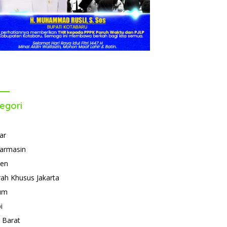
egori
ar
armasin
ten
ah Khusus Jakarta
um
i
 Barat