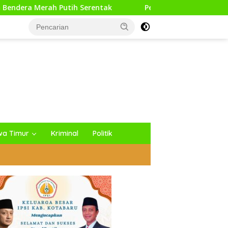
ih Serentak
Pesilat Way Kanan Raih Medali Perunggu D
wa Timur
Kriminal
Politik