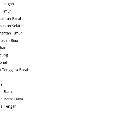
 Tengah
 Timur
mantan Barat
mantan Selatan
mantan Timur
lauan Riau
baru
pung
onal
 Tenggara Barat
i
ua
a Barat
a Barat Daya
ua Tengah