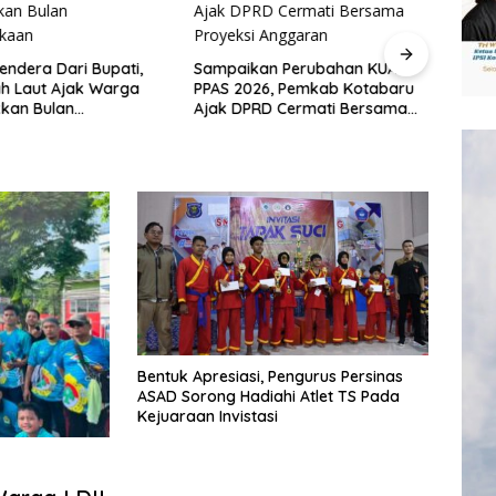
endera Dari Bupati,
Sampaikan Perubahan KUA-
ah Laut Ajak Warga
PPAS 2026, Pemkab Kotabaru
Samb
kan Bulan
Ajak DPRD Cermati Bersama
Kemer
ekaan
Proyeksi Anggaran
Gera
Dan 
Bentuk Apresiasi, Pengurus Persinas
ASAD Sorong Hadiahi Atlet TS Pada
Kejuaraan Invistasi