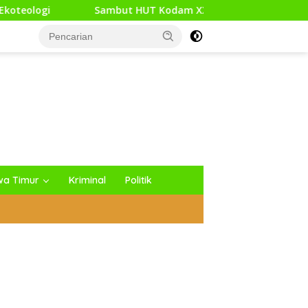
Sambut HUT Kodam XXI/Raden Intan, Kodim 0427/Way Kanan Gel
wa Timur
Kriminal
Politik