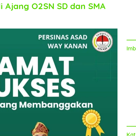
di Ajang O2SN SD dan SMA
Imb
Kat