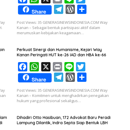
ac
h
in
n
w
T
W
S
Share
e
at
t
e
itt
el
or
h
Way
Post Views: 35 GENERASINEWSINDONESIA.COM Way
b
s
er
e
d
ar
H.
Kanan – Sebagai bentuk partisipasi aktif dalam
o
A
merumuskan kebijakan keagamaan…
gr
Pr
e
o
p
a
e
pin
Perkuat Sinergi dan Humanisme, Kejari Way
k
p
m
ss
Kanan Peringati HUT ke-26 IAD dan HBA ke-66
F
W
X
Pr
Li
T
ac
h
in
n
w
T
W
S
Share
e
at
t
e
itt
el
or
h
Way
Post Views: 35 GENERASINEWSINDONESIA.COM Way
b
s
er
e
d
ar
mban
Kanan – Komitmen untuk menghadirkan penegakan
o
A
hukum yang profesional sekaligus…
gr
Pr
e
o
p
a
e
alam
Dihadiri Otto Hasibuan, 172 Advokat Baru Peradi
k
p
m
ss
di
Lampung Dilantik, Indra Septa Siap Bentuk LBH