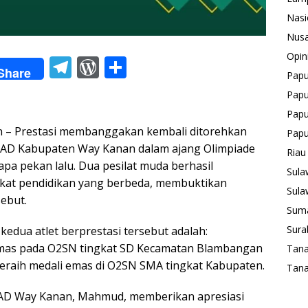
Nasi
Nusa
Opin
T
W
S
Share
Pap
el
or
h
Papu
e
d
ar
Papu
gr
Pr
e
 – Prestasi membanggakan kembali ditorehkan
Pap
a
e
s ASAD Kabupaten Way Kanan dalam ajang Olimpiade
Riau
pa pekan lalu. Dua pesilat muda berhasil
m
ss
Sula
gkat pendidikan yang berbeda, membuktikan
Sula
sebut.
Suma
Sura
edua atlet berprestasi tersebut adalah:
i emas pada O2SN tingkat SD Kecamatan Blambangan
Tan
raih medali emas di O2SN SMA tingkat Kabupaten.
Tana
ASAD Way Kanan, Mahmud, memberikan apresiasi