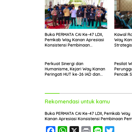
Buka PERMATA CAI Ke-47 LDII,
Kawal Ra
Pemkab Way Kanan Apresiasi
Way Kana
Konsistensi Pembinaan
Strateg
Pemuda
Perkuat Sinergi dan
Pesilat 
Humanisme, Kejari Way Kanan
Perunggu
Peringati HUT ke-26 IAD dan
Pencak S
HBA ke-66
2026 di 
Rekomendasi untuk kamu
Buka PERMATA CAI Ke-47 LDII, Pemkab Way
Kanan Apresiasi Konsistensi Pembinaan Pe
F
W
X
Pr
Li
T