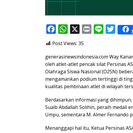
F
W
X
Pr
Li
T
ac
h
in
n
w
Post Views:
35
e
at
t
e
itt
b
s
er
generasinewsindonesia.com Way Kanan
o
A
oleh atlet-atlet pencak silat Persina
Olahraga Siswa Nasional (O2SN) bebera
o
p
mengamankan podium tertinggi di tin
k
p
kualitas pembinaan atlet di wilayah ter
Berdasarkan informasi yang dihimpun, k
Suaib Abdallah Solihin, peraih medal
Umpu, sementara M. Almer Fernando pe
Menanggapi hal itu, Ketua Persinas 