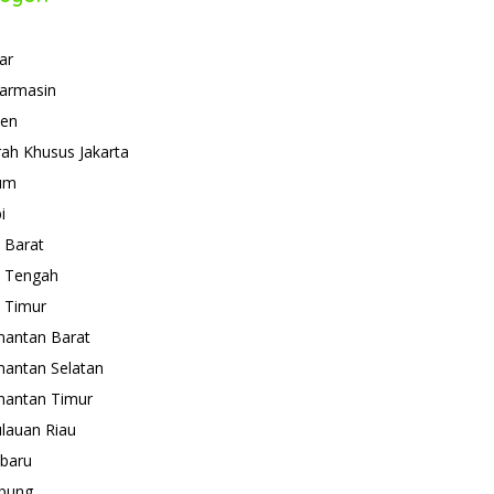
ar
armasin
ten
ah Khusus Jakarta
um
i
 Barat
 Tengah
 Timur
mantan Barat
mantan Selatan
mantan Timur
lauan Riau
baru
pung