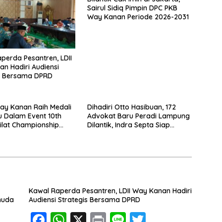
Sairul Sidiq Pimpin DPC PKB
Way Kanan Periode 2026-2031
perda Pesantren, LDII
n Hadiri Audiensi
is Bersama DPRD
Way Kanan Raih Medali
Dihadiri Otto Hasibuan, 172
 Dalam Event 10th
Advokat Baru Peradi Lampung
ilat Championship
Dilantik, Indra Septa Siap
Vietnam
Bentuk LBH
Kawal Raperda Pesantren, LDII Way Kanan Hadiri
muda
Audiensi Strategis Bersama DPRD
F
W
X
Pr
Li
T