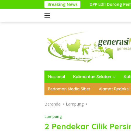
Langsung
Breaking News
DPP LDII Dorong Pemulihan Hutan Terdeg
ke
konten
Nasional
Kalimantan Selatan
Kal
Pedoman Media Siber
Alamat Redaksi
Beranda
Lampung
Lampung
2 Pendekar Cilik Per