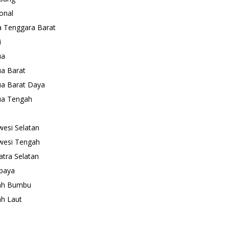
onal
 Tenggara Barat
i
ua
a Barat
a Barat Daya
ua Tengah
wesi Selatan
wesi Tengah
tra Selatan
baya
ah Bumbu
h Laut