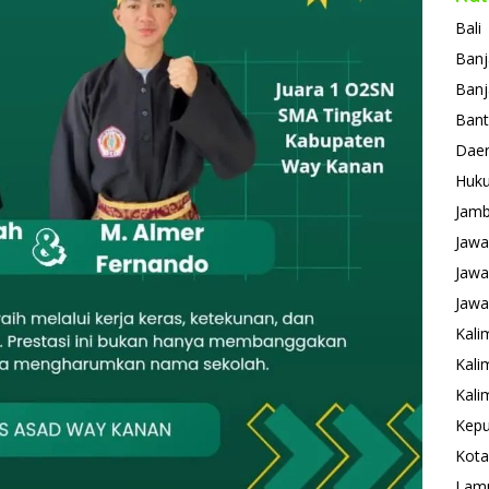
Bali
Banj
Banj
Ban
Daer
Huk
Jamb
Jawa
Jawa
Jawa
Kali
Kali
Kali
Kepu
Kota
Lam