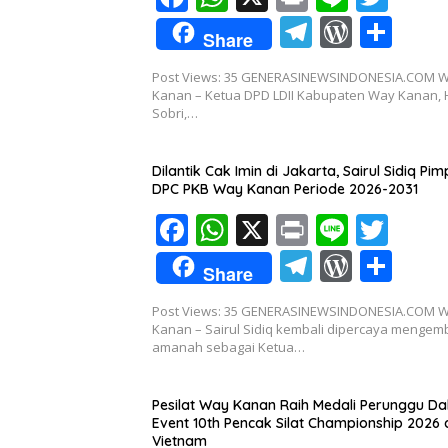
ac
h
in
n
w
T
W
S
Share
e
at
t
e
itt
el
or
h
Post Views: 35 GENERASINEWSINDONESIA.COM 
b
s
er
e
d
ar
Kanan – Ketua DPD LDII Kabupaten Way Kanan, 
o
A
Sobri,…
gr
Pr
e
o
p
a
e
Dilantik Cak Imin di Jakarta, Sairul Sidiq Pim
k
p
m
ss
DPC PKB Way Kanan Periode 2026-2031
F
W
X
Pr
Li
T
ac
h
in
n
w
T
W
S
Share
e
at
t
e
itt
el
or
h
Post Views: 35 GENERASINEWSINDONESIA.COM 
b
s
er
e
d
ar
Kanan – Sairul Sidiq kembali dipercaya menge
o
A
amanah sebagai Ketua…
gr
Pr
e
o
p
a
e
Pesilat Way Kanan Raih Medali Perunggu D
k
p
m
ss
Event 10th Pencak Silat Championship 2026 
Vietnam