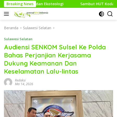
Langsung
Ekoteologi
Breaking News
Sambut HUT Kodam XXI/Raden Intan, Kodim 
ke
konten
Beranda
Sulawesi Selatan
Sulawesi Selatan
Audiensi SENKOM Sulsel Ke Polda
Bahas Perjanjian Kerjasama
Dukung Keamanan Dan
Keselamatan Lalu-lintas
Redaksi
Mei 14, 2026