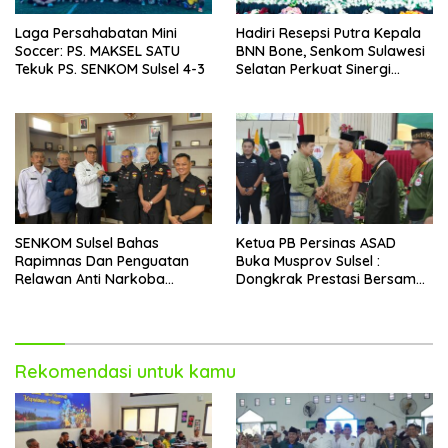
Laga Persahabatan Mini
Hadiri Resepsi Putra Kepala
Soccer: PS. MAKSEL SATU
BNN Bone, Senkom Sulawesi
Tekuk PS. SENKOM Sulsel 4-3
Selatan Perkuat Sinergi
Antarlembaga
SENKOM Sulsel Bahas
Ketua PB Persinas ASAD
Rapimnas Dan Penguatan
Buka Musprov Sulsel :
Relawan Anti Narkoba
Dongkrak Prestasi Bersama
Dalam Audiensi Dengan
IPSI
BNNP
Rekomendasi untuk kamu