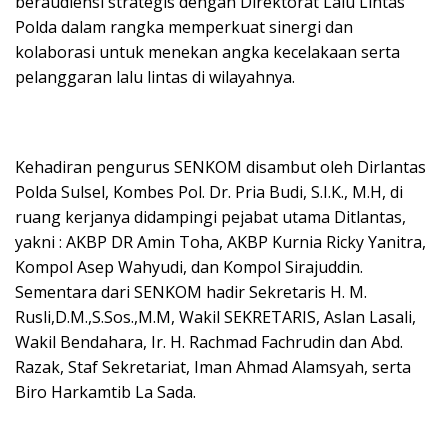
beraudiensi strategis dengan Direktorat Lalu Lintas
k
p
ss
Polda dalam rangka memperkuat sinergi dan
kolaborasi untuk menekan angka kecelakaan serta
pelanggaran lalu lintas di wilayahnya.
Kehadiran pengurus SENKOM disambut oleh Dirlantas
Polda Sulsel, Kombes Pol. Dr. Pria Budi, S.I.K., M.H, di
ruang kerjanya didampingi pejabat utama Ditlantas,
yakni : AKBP DR Amin Toha, AKBP Kurnia Ricky Yanitra,
Kompol Asep Wahyudi, dan Kompol Sirajuddin.
Sementara dari SENKOM hadir Sekretaris H. M.
Rusli,D.M.,S.Sos.,M.M, Wakil SEKRETARIS, Aslan Lasali,
Wakil Bendahara, Ir. H. Rachmad Fachrudin dan Abd.
Razak, Staf Sekretariat, Iman Ahmad Alamsyah, serta
Biro Harkamtib La Sada.