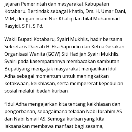
k
p
ss
jajaran Pemerintah dan masyarakat Kabupaten
Kotabaru. Bertindak sebagai khatib, Drs. H. Umar Dani,
M.M., dengan imam Nur Khaliq dan bilal Muhammad
Rasyidi, S.Pi., S.Pd.
Wakil Bupati Kotabaru, Syairi Mukhlis, hadir bersama
Sekretaris Daerah H. Eka Saprudin dan Ketua Gerakan
Organisasi Wanita (GOW) Siti Hadijah Syairi Mukhlis.
Syairi pada kasempatannya membacakan sambutan
Bupatiyang mengajak masyarakat menjadikan Idul
Adha sebagai momentum untuk meningkatkan
ketakwaan, keikhlasan, serta mempererat kepedulian
sosial melalui ibadah kurban.
“Idul Adha mengajarkan kita tentang keikhlasan dan
pengorbanan, sebagaimana teladan Nabi Ibrahim AS
dan Nabi Ismail AS. Semoga kurban yang kita
laksanakan membawa manfaat bagi sesama,