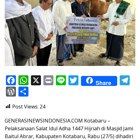
F
W
X
Pr
Li
T
T
Share
ac
h
in
n
w
el
W
S
e
at
t
e
itt
e
or
h
Post Views:
24
b
s
er
gr
d
ar
o
A
a
Pr
e
GENERASINEWSINDONESIA.COM Kotabaru –
o
p
m
e
Pelaksanaan Salat Idul Adha 1447 Hijriah di Masjid Jami
Baitul Abrar, Kabupaten Kotabaru, Rabu (27/5) dihadiri