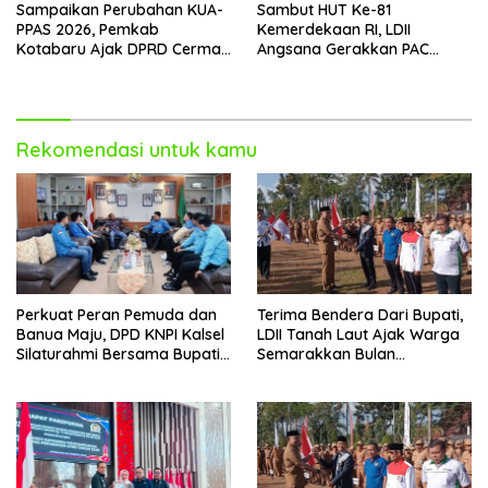
Sampaikan Perubahan KUA-
Sambut HUT Ke-81
PPAS 2026, Pemkab
Kemerdekaan RI, LDII
Kotabaru Ajak DPRD Cermati
Angsana Gerakkan PAC
Bersama Proyeksi Anggaran
Pasang Bendera Dan Umbul-
umbul
Rekomendasi untuk kamu
Perkuat Peran Pemuda dan
Terima Bendera Dari Bupati,
Banua Maju, DPD KNPI Kalsel
LDII Tanah Laut Ajak Warga
Silaturahmi Bersama Bupati
Semarakkan Bulan
Hulu Sungai Selatan
Kemerdekaan