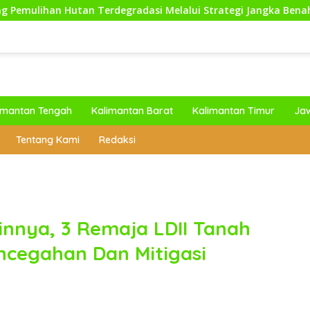
rdegradasi Melalui Strategi Jangka Benah dan Ekoteologi
imantan Tengah
Kalimantan Barat
Kalimantan Timur
Ja
Tentang Kami
Redaksi
nnya, 3 Remaja LDII Tanah
encegahan Dan Mitigasi