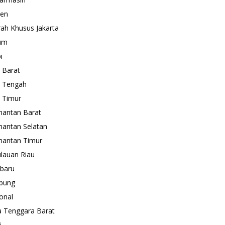
ten
ah Khusus Jakarta
um
i
 Barat
 Tengah
 Timur
mantan Barat
mantan Selatan
mantan Timur
lauan Riau
baru
pung
onal
 Tenggara Barat
i