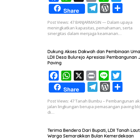
ac
h
in
n
w
T
W
S
Share
e
at
t
e
itt
el
or
h
Post Views: 47 BANJARMASIN — Dalam upaya
b
s
er
e
d
ar
meningkatkan kapasitas, pemahaman, serta
o
A
sinergitas dalam menjaga keamanan…
gr
Pr
e
o
p
a
e
Dukung Akses Dakwah dan Pembinaan Uma
k
p
m
ss
LDII Desa Bulurejo Apresiasi Pembangunan 
Paving
F
W
X
Pr
Li
T
ac
h
in
n
w
T
W
S
Share
e
at
t
e
itt
el
or
h
Post Views: 47 Tanah Bumbu – Pembangunan a
b
s
er
e
d
ar
jalan lingkungan berupa pemasangan paving bl
o
A
di…
gr
Pr
e
o
p
a
e
Terima Bendera Dari Bupati, LDII Tanah Laut
k
p
m
ss
Warga Semarakkan Bulan Kemerdekaan