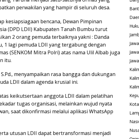
atkan perwakilan yang hampir di seluruh desa.
Ban
Daer
dap kesiapsiagaan bencana, Dewan Pimpinan
Huk
ia (DPD LDII) Kabupaten Tanah Bumbu turut
Jamb
sikan 2 orang pemuda terbaiknya yakni : Danda
Jawa
tu, 1 lagi pemuda LDII yang tergabung dengan
as (SENKOM Mitra Polri) atas nama Ulil Albab juga
Jawa
 itu.
Jawa
Kali
 S.Pd., menyampaikan rasa bangga dan dukungan
Kali
da LDII dalam agenda krusial ini.
Kali
as keikutsertaan anggota LDII dalam pelatihan
Kepu
sekadar tugas organisasi, melainkan wujud nyata
Kota
wan, saat dikonfirmasi melalui aplikasi WhatsApp
Lam
Nasi
Nusa
eserta utusan LDII dapat bertransformasi menjadi
Opin