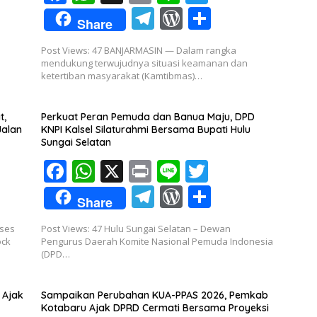
ac
h
in
n
w
T
W
S
Share
e
at
t
e
itt
el
or
h
Post Views: 47 BANJARMASIN — Dalam rangka
b
s
er
e
d
ar
mendukung terwujudnya situasi keamanan dan
o
A
ketertiban masyarakat (Kamtibmas)…
gr
Pr
e
o
p
a
e
t,
Perkuat Peran Pemuda dan Banua Maju, DPD
k
p
m
ss
Jalan
KNPI Kalsel Silaturahmi Bersama Bupati Hulu
Sungai Selatan
F
W
X
Pr
Li
T
ac
h
in
n
w
T
W
S
Share
e
at
t
e
itt
el
or
h
kses
Post Views: 47 Hulu Sungai Selatan – Dewan
b
s
er
e
d
ar
ock
Pengurus Daerah Komite Nasional Pemuda Indonesia
o
A
(DPD…
gr
Pr
e
o
p
a
e
 Ajak
Sampaikan Perubahan KUA-PPAS 2026, Pemkab
k
p
m
ss
Kotabaru Ajak DPRD Cermati Bersama Proyeksi