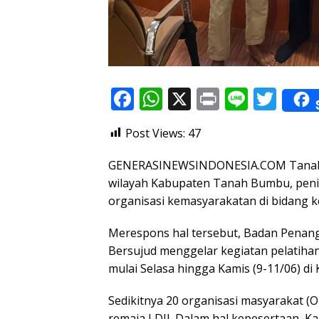
F
W
X
Pr
Li
T
ac
h
in
n
w
Post Views:
47
e
at
t
e
itt
b
s
er
GENERASINEWSINDONESIA.COM Tanah Bu
o
A
wilayah Kabupaten Tanah Bumbu, penin
organisasi kemasyarakatan di bidang 
o
p
k
p
Merespons hal tersebut, Badan Penan
Bersujud menggelar kegiatan pelatihan
mulai Selasa hingga Kamis (9-11/06) 
Sedikitnya 20 organisasi masyarakat (O
remaja LDII. Dalam hal kepesertaan, 