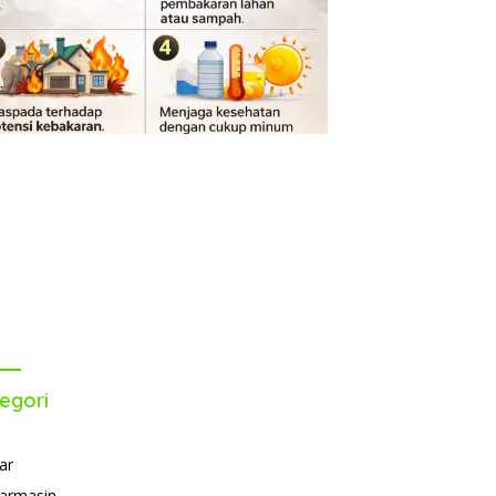
egori
ar
armasin