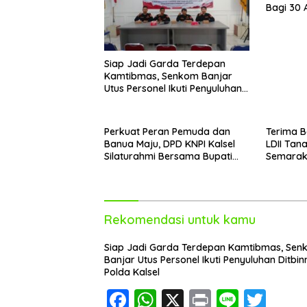
Bagi 30 
Polri
Siap Jadi Garda Terdepan
Kamtibmas, Senkom Banjar
Utus Personel Ikuti Penyuluhan
Ditbinmas Polda Kalsel
Perkuat Peran Pemuda dan
Terima B
Banua Maju, DPD KNPI Kalsel
LDII Tan
Silaturahmi Bersama Bupati
Semarak
Hulu Sungai Selatan
Kemerd
Rekomendasi untuk kamu
Siap Jadi Garda Terdepan Kamtibmas, Se
Banjar Utus Personel Ikuti Penyuluhan Ditbi
Polda Kalsel
F
W
X
Pr
Li
T