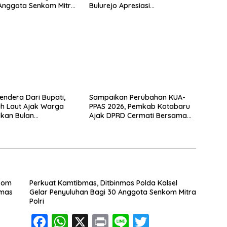
Anggota Senkom Mitra
Bulurejo Apresiasi
Pembangunan Jalan Paving
endera Dari Bupati,
Sampaikan Perubahan KUA-
ah Laut Ajak Warga
PPAS 2026, Pemkab Kotabaru
kan Bulan
Ajak DPRD Cermati Bersama
ekaan
Proyeksi Anggaran
nkom
Perkuat Kamtibmas, Ditbinmas Polda Kalsel
nmas
Gelar Penyuluhan Bagi 30 Anggota Senkom Mitra
Polri
F
W
X
Pr
Li
T