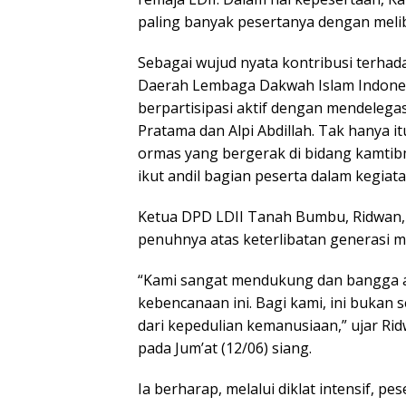
paling banyak pesertanya dengan melib
Sebagai wujud nyata kontribusi terha
Daerah Lembaga Dakwah Islam Indones
berpartisipasi aktif dengan mendelega
Pratama dan Alpi Abdillah. Tak hanya i
ormas yang bergerak di bidang kamtibm
ikut andil bagian peserta dalam kegiatan
Ketua DPD LDII Tanah Bumbu, Ridwan,
penuhnya atas keterlibatan generasi mu
“Kami sangat mendukung dan bangga at
kebencanaan ini. Bagi kami, ini bukan 
dari kepedulian kemanusiaan,” ujar Rid
pada Jum’at (12/06) siang.
Ia berharap, melalui diklat intensif, p