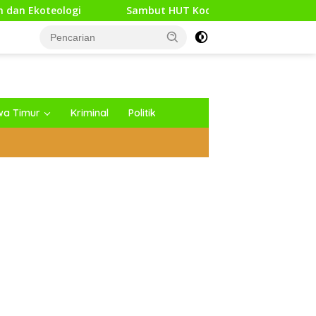
Sambut HUT Kodam XXI/Raden Intan, Kodim 0427/Way Kanan 
wa Timur
Kriminal
Politik