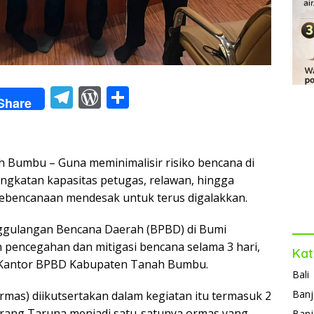
T
W
S
Share
el
or
h
e
d
ar
gr
Pr
e
mbu – Guna meminimalisir risiko bencana di
a
e
gkatan kapasitas petugas, relawan, hingga
kebencanaan mendesak untuk terus digalakkan.
m
ss
ggulangan Bencana Daerah (BPBD) di Bumi
 pencegahan dan mitigasi bencana selama 3 hari,
Kat
di Kantor BPBD Kabupaten Tanah Bumbu.
Bali
Banj
rmas) diikutsertakan dalam kegiatan itu termasuk 2
Karang Taruna menjadi satu-satunya ormas yang
Banj