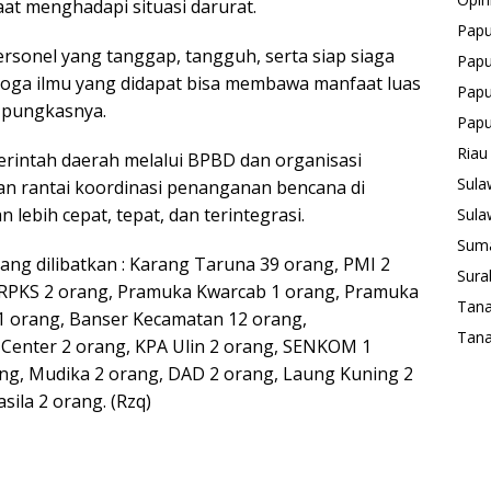
aat menghadapi situasi darurat.
Pap
rsonel yang tanggap, tangguh, serta siap siaga
Papu
moga ilmu yang didapat bisa membawa manfaat luas
Papu
” pungkasnya.
Pap
Riau
rintah daerah melalui BPBD dan organisasi
Sula
an rantai koordinasi penanganan bencana di
ebih cepat, tepat, dan terintegrasi.
Sula
Suma
yang dilibatkan : Karang Taruna 39 orang, PMI 2
Sura
, RPKS 2 orang, Pramuka Kwarcab 1 orang, Pramuka
Tan
1 orang, Banser Kecamatan 12 orang,
Tana
enter 2 orang, KPA Ulin 2 orang, SENKOM 1
ang, Mudika 2 orang, DAD 2 orang, Laung Kuning 2
ila 2 orang. (Rzq)