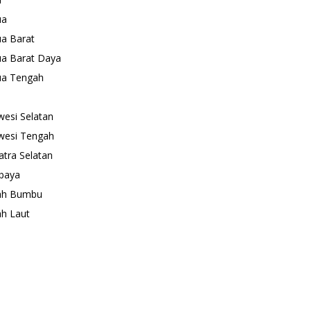
ua
a Barat
a Barat Daya
ua Tengah
wesi Selatan
wesi Tengah
tra Selatan
baya
ah Bumbu
h Laut