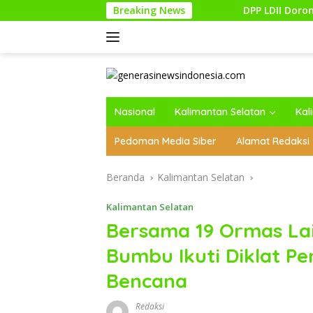
Langsung
Breaking News
DPP LDII Dorong Pemulihan Hutan Te
ke
konten
Nasional
Kalimantan Selatan
Kal
Pedoman Media Siber
Alamat Redaksi
Beranda
Kalimantan Selatan
Kalimantan Selatan
Bersama 19 Ormas Lai
Bumbu Ikuti Diklat P
Bencana
Redaksi