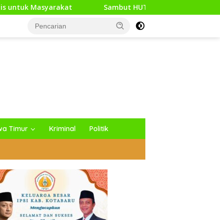
at
Sambut HUT RI Ke-81, Media Generasi News Indones
wa Timur
Kriminal
Politik