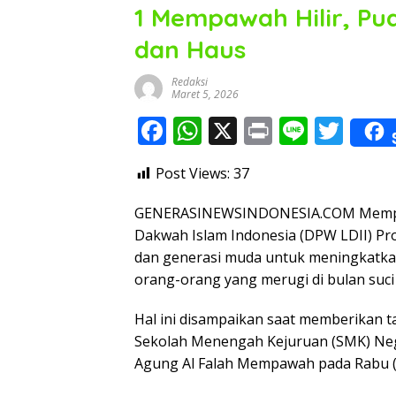
1 Mempawah Hilir, Pu
dan Haus
Redaksi
Maret 5, 2026
F
W
X
Pr
Li
T
ac
h
in
n
w
Post Views:
37
e
at
t
e
itt
b
s
er
GENERASINEWSINDONESIA.COM Mempaw
o
A
Dakwah Islam Indonesia (DPW LDII) Pro
dan generasi muda untuk meningkatkan
o
p
orang-orang yang merugi di bulan suc
k
p
Hal ini disampaikan saat memberikan ta
Sekolah Menengah Kejuruan (SMK) Nege
Agung Al Falah Mempawah pada Rabu (