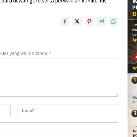
ara dewan guru serta perwakilan komite. Rls.
Ruas yang wajib ditandai
*