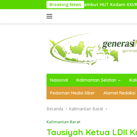
Langsung
Sambut HUT Kodam XXI/Raden Intan, Kodim 0
Breaking News
ke
konten
Nasional
Kalimantan Selatan
Kal
Pedoman Media Siber
Alamat Redaksi
Beranda
Kalimantan Barat
Kalimantan Barat
Tausiyah Ketua LDII K