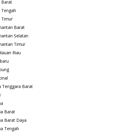
 Barat
 Tengah
 Timur
mantan Barat
mantan Selatan
mantan Timur
lauan Riau
baru
pung
onal
 Tenggara Barat
i
ua
a Barat
a Barat Daya
ua Tengah