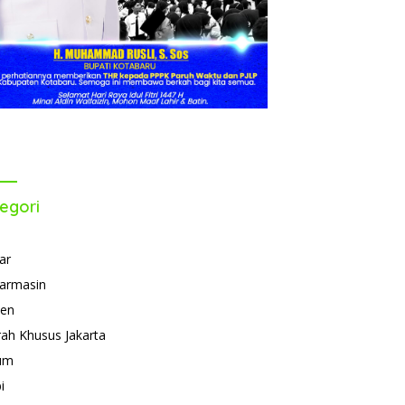
egori
ar
armasin
ten
ah Khusus Jakarta
um
i