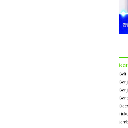
Kat
Bali
Banj
Banj
Ban
Daer
Huk
Jamb