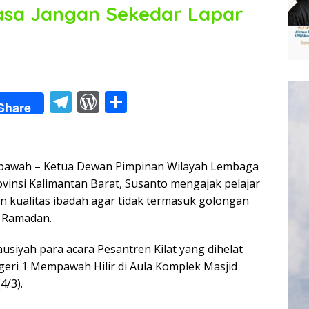
asa Jangan Sekedar Lapar
T
W
S
Share
el
or
h
e
d
ar
gr
Pr
e
ah – Ketua Dewan Pimpinan Wilayah Lembaga
a
e
vinsi Kalimantan Barat, Susanto mengajak pelajar
 kualitas ibadah agar tidak termasuk golongan
m
ss
i Ramadan.
usiyah para acara Pesantren Kilat yang dihelat
ri 1 Mempawah Hilir di Aula Komplek Masjid
4/3).