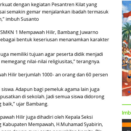
rkuat dengan kegiatan Pesantren Kilat yang
usai semakin gemar menjalankan ibadah termasuk
ah,” imbuh Susanto
 SMKN 1 Mempawah Hilir, Bambang Juwarno
 sebagai bentuk keseriusan menanamkan karakter
uga memiliki tujuan agar peserta didik menjadi
emegang nilai-nilai religiusitas,” terangnya.
ah Hilir berjumlah 1000- an orang dan 60 persen
 an siswa. Adapun bagi pemeluk agama lain juga
usatkan di sekolah. Jadi semua siswa didorong
 baik,” ujar Bambang.
Imb
wah Hilir juga dihadiri oleh Kepala Seksi
ag Kabupaten Mempawah, H.Muhamad Syabirin,