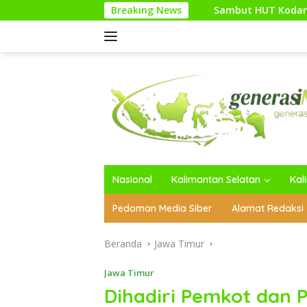
Langsung
Breaking News
Sambut HUT Kodam XXI/Raden Intan, 
ke
konten
Nasional
Kalimantan Selatan
Kal
Pedoman Media Siber
Alamat Redaksi
Beranda
Jawa Timur
Jawa Timur
Dihadiri Pemkot dan 