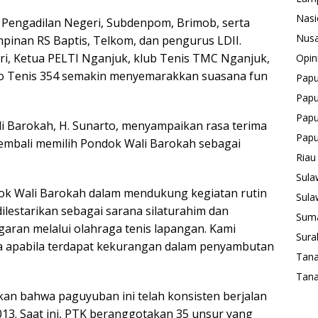
Nasi
 Pengadilan Negeri, Subdenpom, Brimob, serta
Nusa
mpinan RS Baptis, Telkom, dan pengurus LDII.
ri, Ketua PELTI Nganjuk, klub Tenis TMC Nganjuk,
Opin
lo Tenis 354 semakin menyemarakkan suasana fun
Pap
Papu
Papu
i Barokah, H. Sunarto, menyampaikan rasa terima
Pap
embali memilih Pondok Wali Barokah sebagai
Riau
Sula
ndok Wali Barokah dalam mendukung kegiatan rutin
Sula
dilestarikan sebagai sarana silaturahim dan
Suma
aran melalui olahraga tenis lapangan. Kami
Sura
 apabila terdapat kekurangan dalam penyambutan
Tan
Tana
kan bahwa paguyuban ini telah konsisten berjalan
013. Saat ini, PTK beranggotakan 35 unsur yang