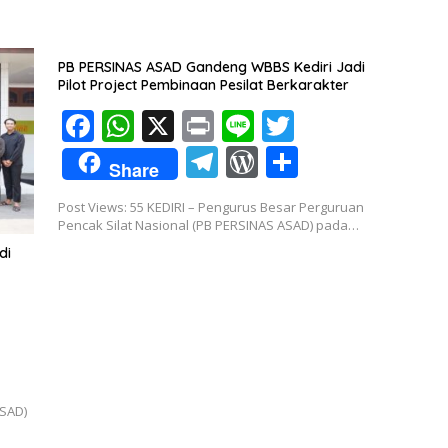
PB PERSINAS ASAD Gandeng WBBS Kediri Jadi
Pilot Project Pembinaan Pesilat Berkarakter
F
W
X
Pr
Li
T
ac
h
in
n
w
T
W
S
Share
e
at
t
e
itt
el
or
h
Post Views: 55 KEDIRI – Pengurus Besar Perguruan
b
s
er
e
d
ar
Pencak Silat Nasional (PB PERSINAS ASAD) pada…
o
A
gr
Pr
e
di
o
p
a
e
k
p
m
ss
ASAD)