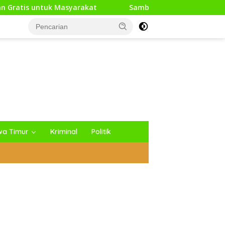
syarakat
Sambut HUT RI Ke-81, Media Generasi News I
wa Timur
Kriminal
Politik