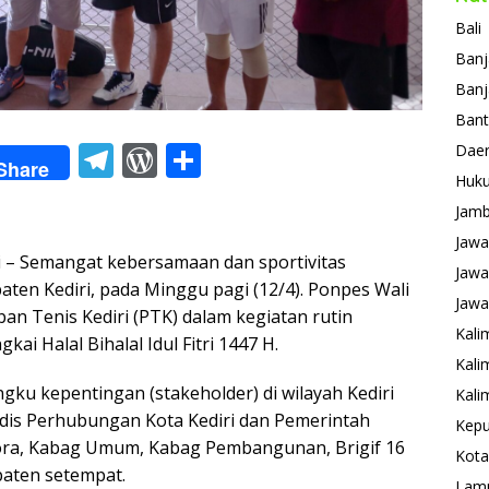
Bali
Banj
Banj
Ban
T
W
S
Daer
Share
Huk
el
or
h
Jamb
e
d
ar
Jawa
gr
Pr
e
 Semangat kebersamaan dan sportivitas
Jawa
a
e
en Kediri, pada Minggu pagi (12/4). Ponpes Wali
Jawa
an Tenis Kediri (PTK) dalam kegiatan rutin
m
ss
Kali
kai Halal Bihalal Idul Fitri 1447 H.
Kali
ngku kepentingan (stakeholder) di wilayah Kediri
Kali
adis Perhubungan Kota Kediri dan Pemerintah
Kepu
pora, Kabag Umum, Kabag Pembangunan, Brigif 16
Kota
paten setempat.
Lam