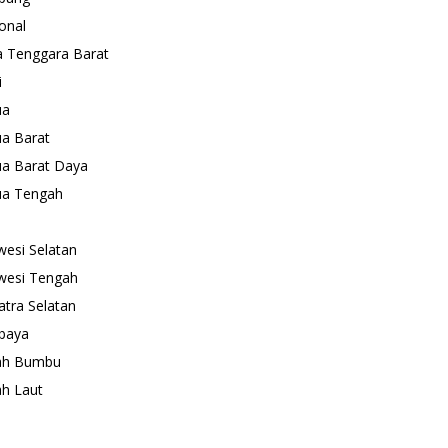
onal
 Tenggara Barat
i
ua
a Barat
a Barat Daya
ua Tengah
wesi Selatan
wesi Tengah
tra Selatan
baya
ah Bumbu
h Laut