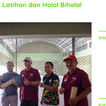
 Latihan dan Halal Bihalal
Imb
Kat