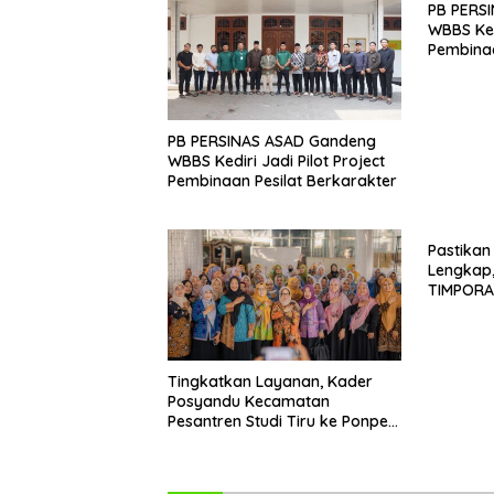
PB PERS
WBBS Kedi
Pembinaa
PB PERSINAS ASAD Gandeng
WBBS Kediri Jadi Pilot Project
Pembinaan Pesilat Berkarakter
Pastikan
Lengkap,
TIMPORA 
Barokah
Tingkatkan Layanan, Kader
Posyandu Kecamatan
Pesantren Studi Tiru ke Ponpes
Wali Barokah