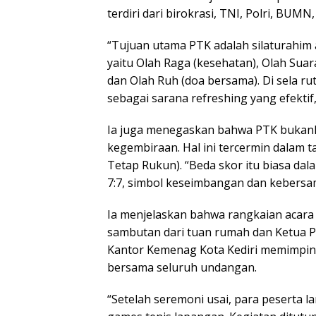
terdiri dari birokrasi, TNI, Polri, BUM
“Tujuan utama PTK adalah silaturahi
yaitu Olah Raga (kesehatan), Olah Suar
dan Olah Ruh (doa bersama). Di sela rut
sebagai sarana refreshing yang efektif
Ia juga menegaskan bahwa PTK bukanla
kegembiraan. Hal ini tercermin dalam 
Tetap Rukun). “Beda skor itu biasa dal
7:7, simbol keseimbangan dan kebersa
Ia menjelaskan bahwa rangkaian acara
sambutan dari tuan rumah dan Ketua PT
Kantor Kemenag Kota Kediri memimpin d
bersama seluruh undangan.
“Setelah seremoni usai, para peserta 