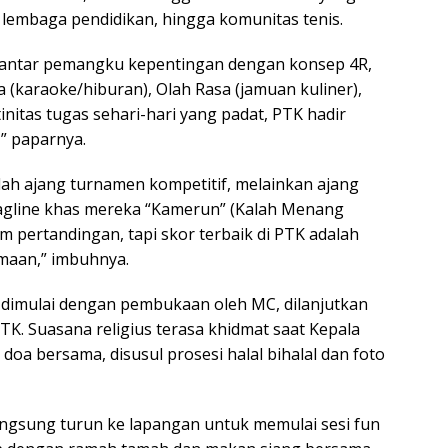
N, lembaga pendidikan, hingga komunitas tenis.
m antar pemangku kepentingan dengan konsep 4R,
a (karaoke/hiburan), Olah Rasa (jamuan kuliner),
initas tugas sehari-hari yang padat, PTK hadir
,” paparnya.
h ajang turnamen kompetitif, melainkan ajang
tagline khas mereka “Kamerun” (Kalah Menang
am pertandingan, tapi skor terbaik di PTK adalah
maan,” imbuhnya.
 dimulai dengan pembukaan oleh MC, dilanjutkan
K. Suasana religius terasa khidmat saat Kepala
oa bersama, disusul prosesi halal bihalal dan foto
langsung turun ke lapangan untuk memulai sesi fun