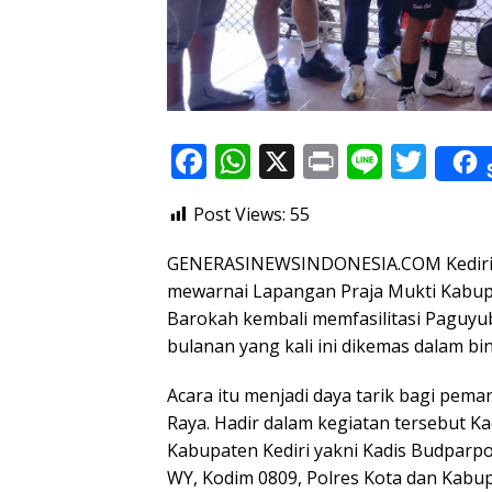
F
W
X
Pr
Li
T
ac
h
in
n
w
Post Views:
55
e
at
t
e
itt
b
s
er
GENERASINEWSINDONESIA.COM Kediri –
o
A
mewarnai Lapangan Praja Mukti Kabupat
Barokah kembali memfasilitasi Paguyub
o
p
bulanan yang kali ini dikemas dalam bing
k
p
Acara itu menjadi daya tarik bagi pema
Raya. Hadir dalam kegiatan tersebut K
Kabupaten Kediri yakni Kadis Budpar
WY, Kodim 0809, Polres Kota dan Kabu