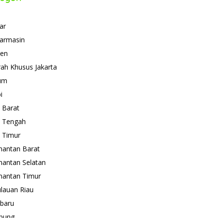
ar
armasin
ten
ah Khusus Jakarta
um
i
 Barat
 Tengah
 Timur
mantan Barat
mantan Selatan
mantan Timur
lauan Riau
baru
pung