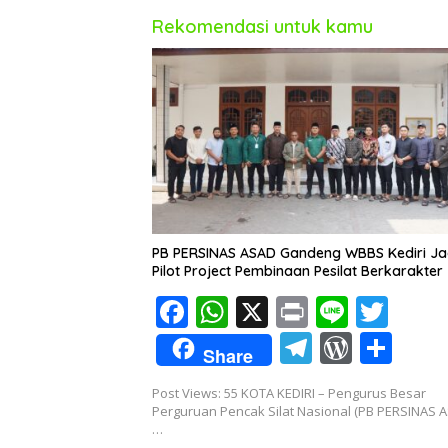
Rekomendasi untuk kamu
PB PERSINAS ASAD Gandeng WBBS Kediri Ja
Pilot Project Pembinaan Pesilat Berkarakter
F
W
X
Pr
Li
T
ac
h
in
n
w
T
W
S
Share
e
at
t
e
itt
el
or
h
Post Views: 55 KOTA KEDIRI – Pengurus Besar
b
s
er
e
d
ar
Perguruan Pencak Silat Nasional (PB PERSINAS 
o
A
…
gr
Pr
e