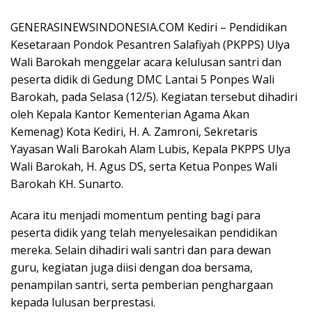
b
s
er
gr
d
ar
o
A
a
Pr
e
GENERASINEWSINDONESIA.COM Kediri – Pendidikan
o
p
m
e
Kesetaraan Pondok Pesantren Salafiyah (PKPPS) Ulya
Wali Barokah menggelar acara kelulusan santri dan
k
p
ss
peserta didik di Gedung DMC Lantai 5 Ponpes Wali
Barokah, pada Selasa (12/5). Kegiatan tersebut dihadiri
oleh Kepala Kantor Kementerian Agama Akan
Kemenag) Kota Kediri, H. A. Zamroni, Sekretaris
Yayasan Wali Barokah Alam Lubis, Kepala PKPPS Ulya
Wali Barokah, H. Agus DS, serta Ketua Ponpes Wali
Barokah KH. Sunarto.
Acara itu menjadi momentum penting bagi para
peserta didik yang telah menyelesaikan pendidikan
mereka. Selain dihadiri wali santri dan para dewan
guru, kegiatan juga diisi dengan doa bersama,
penampilan santri, serta pemberian penghargaan
kepada lulusan berprestasi.