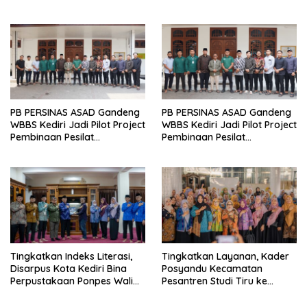
Bersama Kapolsek Baru
Kemandirian Santri
PB PERSINAS ASAD Gandeng
PB PERSINAS ASAD Gandeng
WBBS Kediri Jadi Pilot Project
WBBS Kediri Jadi Pilot Project
Pembinaan Pesilat
Pembinaan Pesilat
Berkarakter
Berkarakter
Tingkatkan Indeks Literasi,
Tingkatkan Layanan, Kader
Disarpus Kota Kediri Bina
Posyandu Kecamatan
Perpustakaan Ponpes Wali
Pesantren Studi Tiru ke
Barokah
Ponpes Wali Barokah