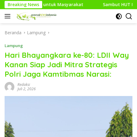
Langsung
uk Masyarakat
Breaking News
Sambut HUT RI Ke-81, Media Generasi N
ke
konten
Beranda
Lampung
Lampung
Hari Bhayangkara ke-80: LDII Way
Kanan Siap Jadi Mitra Strategis
Polri Jaga Kamtibmas Narasi:
Redaksi
Juli 2, 2026