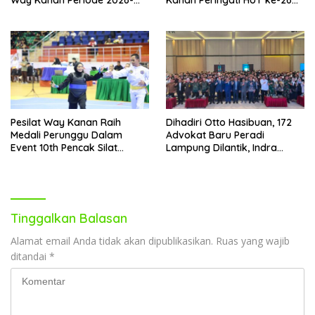
2031
IAD dan HBA ke-66
Pesilat Way Kanan Raih
Dihadiri Otto Hasibuan, 172
Medali Perunggu Dalam
Advokat Baru Peradi
Event 10th Pencak Silat
Lampung Dilantik, Indra
Championship 2026 di
Septa Siap Bentuk LBH
Vietnam
Tinggalkan Balasan
Alamat email Anda tidak akan dipublikasikan.
Ruas yang wajib
ditandai
*