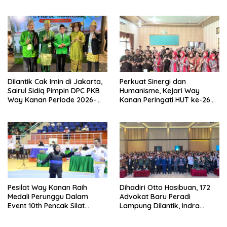
Pembinaan Pemuda
DPRD
Dilantik Cak Imin di Jakarta,
Perkuat Sinergi dan
Sairul Sidiq Pimpin DPC PKB
Humanisme, Kejari Way
Way Kanan Periode 2026-
Kanan Peringati HUT ke-26
2031
IAD dan HBA ke-66
Pesilat Way Kanan Raih
Dihadiri Otto Hasibuan, 172
Medali Perunggu Dalam
Advokat Baru Peradi
Event 10th Pencak Silat
Lampung Dilantik, Indra
Championship 2026 di
Septa Siap Bentuk LBH
Vietnam