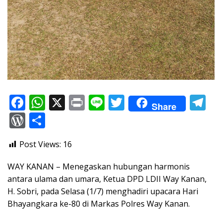
F
W
X
Pr
Li
T
T
Share
ac
h
in
n
w
el
W
S
e
at
t
e
itt
e
or
h
Post Views:
16
b
s
er
gr
d
ar
o
A
a
Pr
e
WAY KANAN – Menegaskan hubungan harmonis
o
p
m
e
antara ulama dan umara, Ketua DPD LDII Way Kanan,
H. Sobri, pada Selasa (1/7) menghadiri upacara Hari
k
p
ss
Bhayangkara ke-80 di Markas Polres Way Kanan.