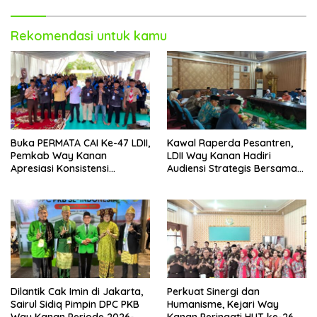
Rekomendasi untuk kamu
Buka PERMATA CAI Ke-47 LDII,
Kawal Raperda Pesantren,
Pemkab Way Kanan
LDII Way Kanan Hadiri
Apresiasi Konsistensi
Audiensi Strategis Bersama
Pembinaan Pemuda
DPRD
Dilantik Cak Imin di Jakarta,
Perkuat Sinergi dan
Sairul Sidiq Pimpin DPC PKB
Humanisme, Kejari Way
Way Kanan Periode 2026-
Kanan Peringati HUT ke-26