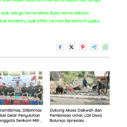
aut Ajak Warga Semarakkan Bulan Kemerdekaan
kab Kotabaru Ajak DPRD Cermati Bersama Proyeksi
Kamtibmas, Ditbinmas
Dukung Akses Dakwah dan
lsel Gelar Penyuluhan
Pembinaan Umat, LDII Desa
Anggota Senkom Mitra
Bulurejo Apresiasi
Pembangunan Jalan Paving