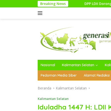
Langsung
DPP LDII Dorong Pemulihan Hutan Terdegrad
Breaking News
ke
konten
Nasional
Kalimantan Selatan
Kal
Pedoman Media Siber
Alamat Redaksi
Beranda
Kalimantan Selatan
Kalimantan Selatan
Iduladha 1447 H: LDI