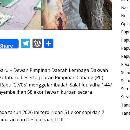
Nasi
Nusa
Opin
Pap
T
W
S
Papu
Share
Papu
el
or
h
Pap
e
d
ar
Riau
gr
Pr
e
ru – Dewan Pimpinan Daerah Lembaga Dakwah
Sula
a
e
Kotabaru beserta jajaran Pimpinan Cabang (PC)
Sula
Rabu (27/05) menggelar ibadah Salat Iduladha 1447
m
ss
Suma
enyembelihan 58 ekor hewan kurban secara
Sura
Tan
a tahun 2026 ini terdiri dari 51 ekor sapi dan 7
Tana
amatan dan Desa binaan LDII.