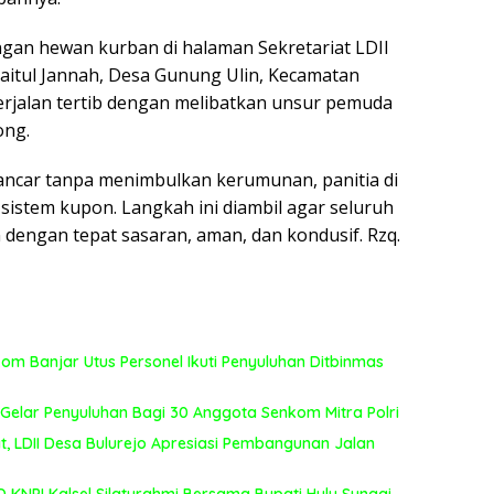
gan hewan kurban di halaman Sekretariat LDII
aitul Jannah, Desa Gunung Ulin, Kecamatan
 berjalan tertib dengan melibatkan unsur pemuda
ong.
lancar tanpa menimbulkan kerumunan, panitia di
stem kupon. Langkah ini diambil agar seluruh
 dengan tepat sasaran, aman, dan kondusif. Rzq.
m Banjar Utus Personel Ikuti Penyuluhan Ditbinmas
 Gelar Penyuluhan Bagi 30 Anggota Senkom Mitra Polri
LDII Desa Bulurejo Apresiasi Pembangunan Jalan
KNPI Kalsel Silaturahmi Bersama Bupati Hulu Sungai