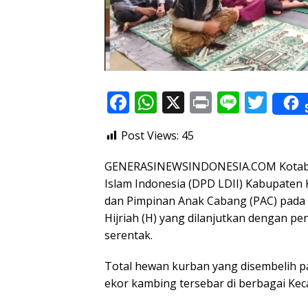
F
W
X
Pr
Li
T
ac
h
in
n
w
Post Views:
45
e
at
t
e
itt
b
s
er
GENERASINEWSINDONESIA.COM Kotaba
o
A
Islam Indonesia (DPD LDII) Kabupaten 
dan Pimpinan Anak Cabang (PAC) pada 
o
p
Hijriah (H) yang dilanjutkan dengan p
k
p
serentak.
Total hewan kurban yang disembelih pad
ekor kambing tersebar di berbagai Kec