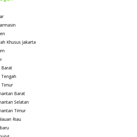
ar
armasin
ten
ah Khusus Jakarta
um
i
 Barat
 Tengah
 Timur
mantan Barat
mantan Selatan
mantan Timur
lauan Riau
baru
pung