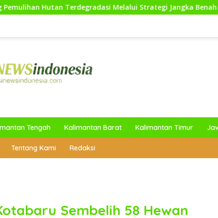
asi Melalui Strategi Jangka Benah dan Ekoteologi
Sam
imantan Tengah
Kalimantan Barat
Kalimantan Timur
Ja
Tentang Kami
Redaksi
I Kotabaru Sembelih 58 Hewan