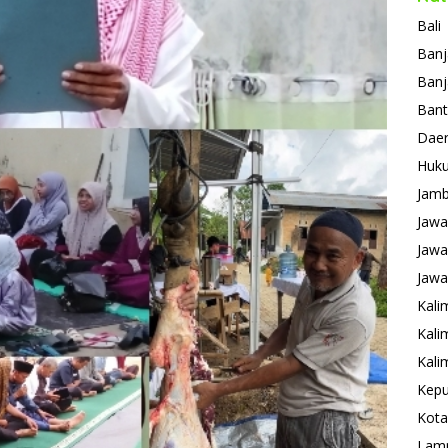
Bali
Banj
Banj
Ban
Daer
Huk
Jamb
Jawa
Jawa
Jawa
Kali
Kali
Kali
Kepu
Kota
Lam