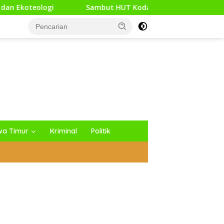
but HUT Kodam XXI/Raden Intan, Kodim 0427/Way Kanan Gelar 
wa Timur
Kriminal
Politik