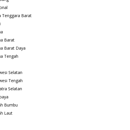
onal
 Tenggara Barat
i
ua
a Barat
a Barat Daya
ua Tengah
wesi Selatan
wesi Tengah
tra Selatan
baya
ah Bumbu
h Laut