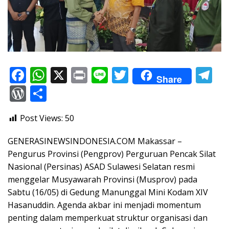
F
W
X
Pr
Li
T
T
Share
ac
h
in
n
w
el
W
S
e
at
t
e
itt
e
or
h
Post Views:
50
b
s
er
gr
d
ar
o
A
a
Pr
e
GENERASINEWSINDONESIA.COM Makassar –
o
p
m
e
Pengurus Provinsi (Pengprov) Perguruan Pencak Silat
Nasional (Persinas) ASAD Sulawesi Selatan resmi
k
p
ss
menggelar Musyawarah Provinsi (Musprov) pada
Sabtu (16/05) di Gedung Manunggal Mini Kodam XIV
Hasanuddin. Agenda akbar ini menjadi momentum
penting dalam memperkuat struktur organisasi dan