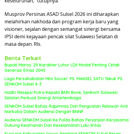
keseluruhan,” tutupnya.
Musprov Persinas ASAD Sulsel 2026 ini diharapkan
melahirkan nakhoda dan program kerja baru yang
visioner, sejalan dengan semangat sinergi bersama
IPSI demi kejayaan pencak silat Sulawesi Selatan di
masa depan. Rls.
Berita Terkait
Bupati Maros: 29 Karakter Luhur LDII Modal Penting Cetak
Generasi Emas 2045
Laga Persahabatan Mini Soccer: PS. MAKSEL SATU Tekuk PS.
SENKOM Sulsel 4-3
Hadiri Resepsi Putra Kepala BNN Bone, Senkom Sulawesi
Selatan Perkuat Sinergi Antarlembaga
SENKOM Sulsel Bahas Rapimnas Dan Penguatan Relawan Anti
Narkoba Dalam Audiensi Dengan BNNP
Audiensi SENKOM Sulsel Ke Polda Bahas Perjanjian Kerjasama
Dukung Keamanan Dan Keselamatan Lalu-lintas
Kunjungi Kabupaten Gowa, Pembina SENKOM Sulsel Pesan