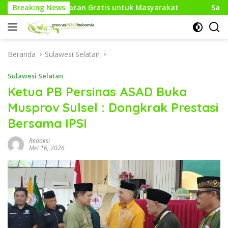
Langsung
 Gratis untuk Masyarakat
Breaking News
Sambut HUT RI Ke-81, Media
ke
konten
Beranda
Sulawesi Selatan
Sulawesi Selatan
Ketua PB Persinas ASAD Buka
Musprov Sulsel : Dongkrak Prestasi
Bersama IPSI
Redaksi
Mei 16, 2026