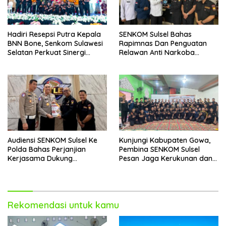
Hadiri Resepsi Putra Kepala
SENKOM Sulsel Bahas
BNN Bone, Senkom Sulawesi
Rapimnas Dan Penguatan
Selatan Perkuat Sinergi
Relawan Anti Narkoba
Antarlembaga
Dalam Audiensi Dengan
BNNP
Audiensi SENKOM Sulsel Ke
Kunjungi Kabupaten Gowa,
Polda Bahas Perjanjian
Pembina SENKOM Sulsel
Kerjasama Dukung
Pesan Jaga Kerukunan dan
Keamanan Dan Keselamatan
Kekompakan
Lalu-lintas
Rekomendasi untuk kamu