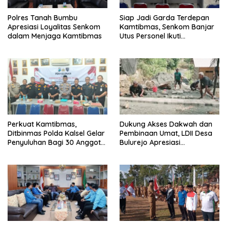
Polres Tanah Bumbu
Siap Jadi Garda Terdepan
Apresiasi Loyalitas Senkom
Kamtibmas, Senkom Banjar
dalam Menjaga Kamtibmas
Utus Personel Ikuti
Penyuluhan Ditbinmas Polda
Kalsel
Perkuat Kamtibmas,
Dukung Akses Dakwah dan
Ditbinmas Polda Kalsel Gelar
Pembinaan Umat, LDII Desa
Penyuluhan Bagi 30 Anggota
Bulurejo Apresiasi
Senkom Mitra Polri
Pembangunan Jalan Paving