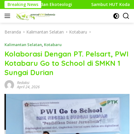
Langsung
oteologi
Breaking News
Sambut HUT Kodam XXI/Raden Intan, Kodim 04
ke
konten
Beranda
Kalimantan Selatan
Kotabaru
Kalimantan Selatan
,
Kotabaru
Kolaborasi Dengan PT. Pelsart, PWI
Kotabaru Go to School di SMKN 1
Sungai Durian
Redaksi
April 24, 2026