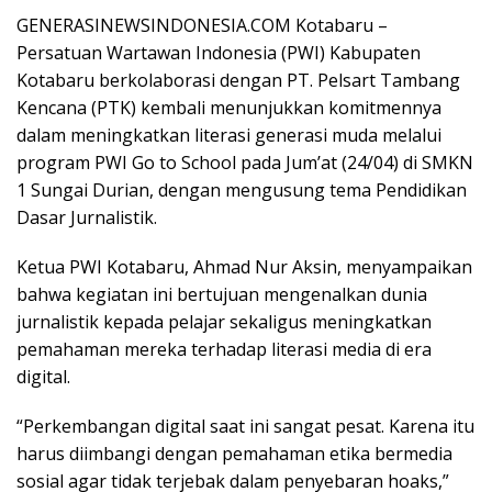
o
A
a
Pr
e
GENERASINEWSINDONESIA.COM Kotabaru –
o
p
m
e
Persatuan Wartawan Indonesia (PWI) Kabupaten
Kotabaru berkolaborasi dengan PT. Pelsart Tambang
k
p
ss
Kencana (PTK) kembali menunjukkan komitmennya
dalam meningkatkan literasi generasi muda melalui
program PWI Go to School pada Jum’at (24/04) di SMKN
1 Sungai Durian, dengan mengusung tema Pendidikan
Dasar Jurnalistik.
Ketua PWI Kotabaru, Ahmad Nur Aksin, menyampaikan
bahwa kegiatan ini bertujuan mengenalkan dunia
jurnalistik kepada pelajar sekaligus meningkatkan
pemahaman mereka terhadap literasi media di era
digital.
“Perkembangan digital saat ini sangat pesat. Karena itu
harus diimbangi dengan pemahaman etika bermedia
sosial agar tidak terjebak dalam penyebaran hoaks,”