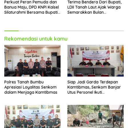
Perkuat Peran Pemuda dan
Terima Bendera Dari Bupati,
Banua Maju, DPD KNPI Kalsel
LDII Tanah Laut Ajak Warga
Silaturahmi Bersama Bupati
Semarakkan Bulan
Hulu Sungai Selatan
Kemerdekaan
Rekomendasi untuk kamu
Polres Tanah Bumbu
Siap Jadi Garda Terdepan
Apresiasi Loyalitas Senkom
Kamtibmas, Senkom Banjar
dalam Menjaga Kamtibmas
Utus Personel Ikuti
Penyuluhan Ditbinmas Polda
Kalsel