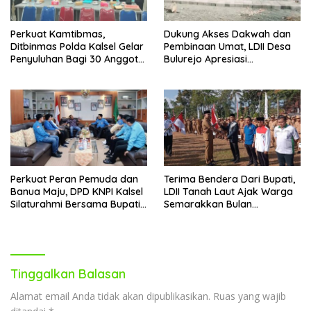
Perkuat Kamtibmas,
Dukung Akses Dakwah dan
Ditbinmas Polda Kalsel Gelar
Pembinaan Umat, LDII Desa
Penyuluhan Bagi 30 Anggota
Bulurejo Apresiasi
Senkom Mitra Polri
Pembangunan Jalan Paving
Perkuat Peran Pemuda dan
Terima Bendera Dari Bupati,
Banua Maju, DPD KNPI Kalsel
LDII Tanah Laut Ajak Warga
Silaturahmi Bersama Bupati
Semarakkan Bulan
Hulu Sungai Selatan
Kemerdekaan
Tinggalkan Balasan
Alamat email Anda tidak akan dipublikasikan.
Ruas yang wajib