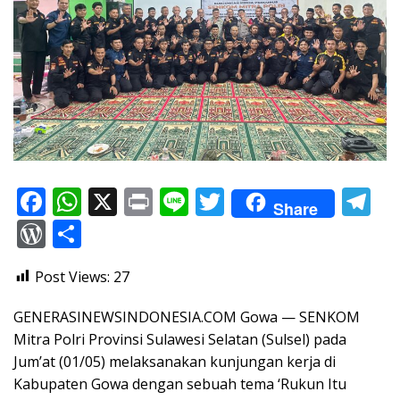
F
W
X
Pr
Li
T
T
Share
ac
h
in
n
w
el
W
S
e
at
t
e
itt
e
or
h
Post Views:
27
b
s
er
gr
d
ar
o
A
a
Pr
e
GENERASINEWSINDONESIA.COM Gowa — SENKOM
o
p
m
e
Mitra Polri Provinsi Sulawesi Selatan (Sulsel) pada
Jum’at (01/05) melaksanakan kunjungan kerja di
k
p
ss
Kabupaten Gowa dengan sebuah tema ‘Rukun Itu