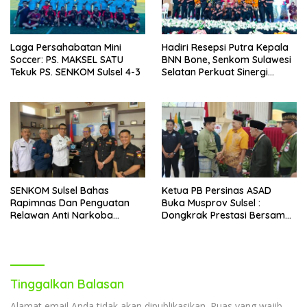
Laga Persahabatan Mini
Hadiri Resepsi Putra Kepala
Soccer: PS. MAKSEL SATU
BNN Bone, Senkom Sulawesi
Tekuk PS. SENKOM Sulsel 4-3
Selatan Perkuat Sinergi
Antarlembaga
SENKOM Sulsel Bahas
Ketua PB Persinas ASAD
Rapimnas Dan Penguatan
Buka Musprov Sulsel :
Relawan Anti Narkoba
Dongkrak Prestasi Bersama
Dalam Audiensi Dengan
IPSI
BNNP
Tinggalkan Balasan
Alamat email Anda tidak akan dipublikasikan.
Ruas yang wajib