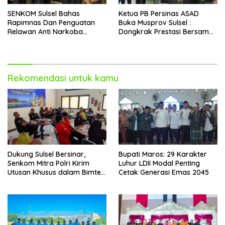
SENKOM Sulsel Bahas
Ketua PB Persinas ASAD
Rapimnas Dan Penguatan
Buka Musprov Sulsel :
Relawan Anti Narkoba
Dongkrak Prestasi Bersama
Dalam Audiensi Dengan
IPSI
BNNP
Rekomendasi untuk kamu
Dukung Sulsel Bersinar,
Bupati Maros: 29 Karakter
Senkom Mitra Polri Kirim
Luhur LDII Modal Penting
Utusan Khusus dalam Bimtek
Cetak Generasi Emas 2045
P4GN BNNP