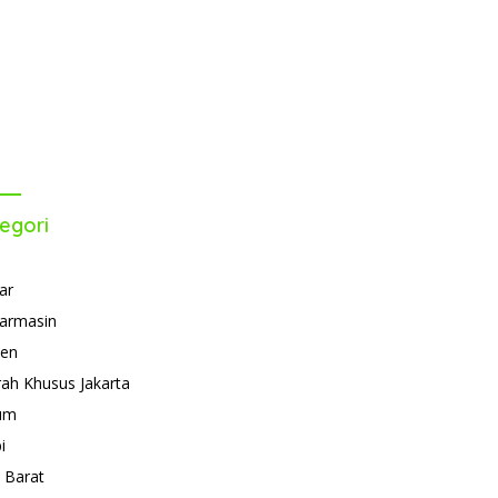
egori
ar
armasin
ten
ah Khusus Jakarta
um
i
 Barat