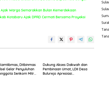
Sula
Sula
aut Ajak Warga Semarakkan Bulan Kemerdekaan
Suma
kab Kotabaru Ajak DPRD Cermati Bersama Proyeksi
Sura
Tan
Tana
Kamtibmas, Ditbinmas
Dukung Akses Dakwah dan
lsel Gelar Penyuluhan
Pembinaan Umat, LDII Desa
Anggota Senkom Mitra
Bulurejo Apresiasi
Pembangunan Jalan Paving