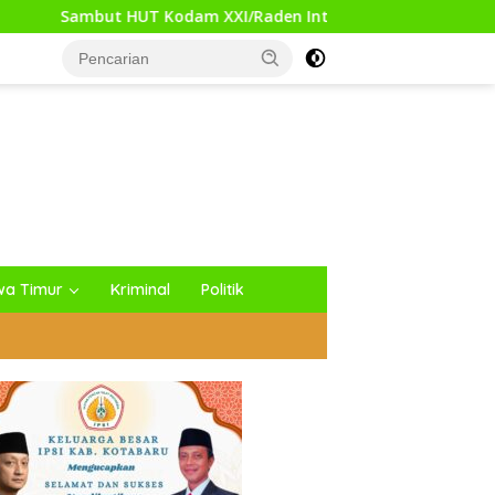
 XXI/Raden Intan, Kodim 0427/Way Kanan Gelar Bakti Keseha
wa Timur
Kriminal
Politik