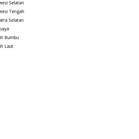
wesi Selatan
wesi Tengah
tra Selatan
baya
ah Bumbu
h Laut