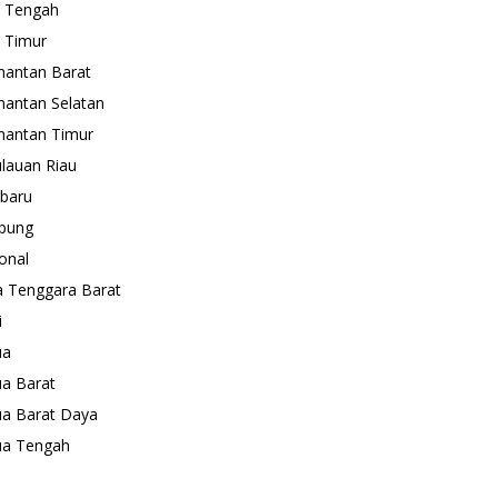
 Tengah
 Timur
mantan Barat
mantan Selatan
mantan Timur
lauan Riau
baru
pung
onal
 Tenggara Barat
i
ua
a Barat
a Barat Daya
ua Tengah