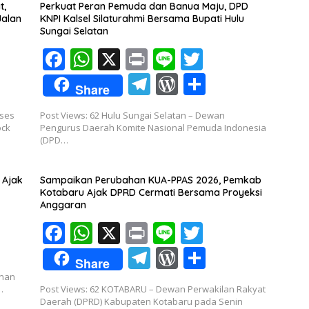
t,
Perkuat Peran Pemuda dan Banua Maju, DPD
k
p
m
ss
Jalan
KNPI Kalsel Silaturahmi Bersama Bupati Hulu
Sungai Selatan
F
W
X
Pr
Li
T
ac
h
in
n
w
T
W
S
Share
e
at
t
e
itt
el
or
h
kses
Post Views: 62 Hulu Sungai Selatan – Dewan
b
s
er
e
d
ar
ock
Pengurus Daerah Komite Nasional Pemuda Indonesia
o
A
(DPD…
gr
Pr
e
o
p
a
e
 Ajak
Sampaikan Perubahan KUA-PPAS 2026, Pemkab
k
p
m
ss
Kotabaru Ajak DPRD Cermati Bersama Proyeksi
Anggaran
F
W
X
Pr
Li
T
ac
h
in
n
w
T
W
S
Share
e
at
t
e
itt
el
or
h
inan
…
Post Views: 62 KOTABARU – Dewan Perwakilan Rakyat
b
s
er
e
d
ar
Daerah (DPRD) Kabupaten Kotabaru pada Senin