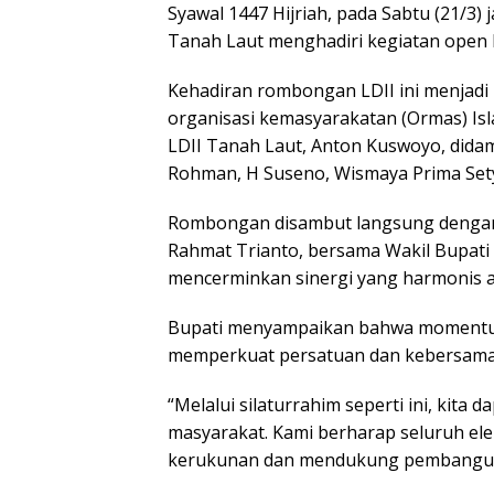
o
A
Syawal 1447 Hijriah, pada Sabtu (21/3
Tanah Laut menghadiri kegiatan open 
o
p
k
p
Kehadiran rombongan LDII ini menjadi 
organisasi kemasyarakatan (Ormas) Is
LDII Tanah Laut, Anton Kuswoyo, didam
Rohman, H Suseno, Wismaya Prima Sety
Rombongan disambut langsung dengan
Rahmat Trianto, bersama Wakil Bupati 
mencerminkan sinergi yang harmonis a
Bupati menyampaikan bahwa momentum 
memperkuat persatuan dan kebersama
“Melalui silaturrahim seperti ini, ki
masyarakat. Kami berharap seluruh ele
kerukunan dan mendukung pembangunan