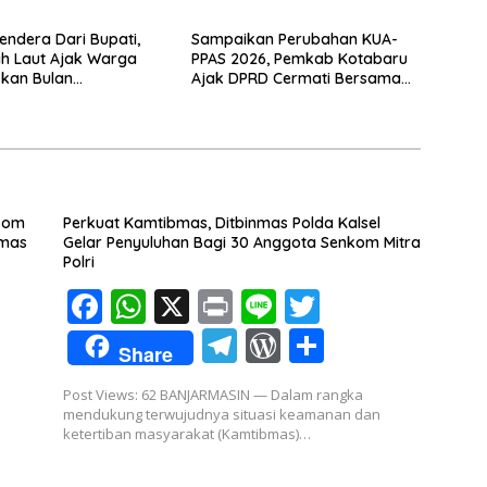
endera Dari Bupati,
Sampaikan Perubahan KUA-
ah Laut Ajak Warga
PPAS 2026, Pemkab Kotabaru
kan Bulan
Ajak DPRD Cermati Bersama
ekaan
Proyeksi Anggaran
nkom
Perkuat Kamtibmas, Ditbinmas Polda Kalsel
nmas
Gelar Penyuluhan Bagi 30 Anggota Senkom Mitra
Polri
F
W
X
Pr
Li
T
ac
h
in
n
w
T
W
S
Share
e
at
t
e
itt
el
or
h
Post Views: 62 BANJARMASIN — Dalam rangka
b
s
er
e
d
ar
mendukung terwujudnya situasi keamanan dan
o
A
ketertiban masyarakat (Kamtibmas)…
gr
Pr
e
o
p
a
e