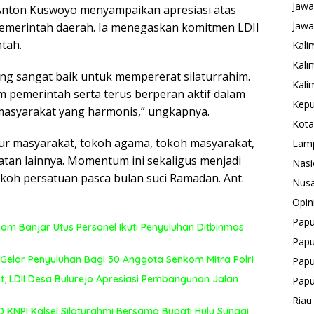
Jawa
 Anton Kuswoyo menyampaikan apresiasi atas
Jawa
emerintah daerah. Ia menegaskan komitmen LDII
tah.
Kali
Kali
g sangat baik untuk mempererat silaturrahim.
Kali
pemerintah serta terus berperan aktif dalam
Kepu
syarakat yang harmonis,” ungkapnya.
Kota
sur masyarakat, tokoh agama, tokoh masyarakat,
Lam
tan lainnya. Momentum ini sekaligus menjadi
Nasi
oh persatuan pasca bulan suci Ramadan. Ant.
Nusa
Opin
Pap
m Banjar Utus Personel Ikuti Penyuluhan Ditbinmas
Papu
 Gelar Penyuluhan Bagi 30 Anggota Senkom Mitra Polri
Papu
LDII Desa Bulurejo Apresiasi Pembangunan Jalan
Pap
Riau
KNPI Kalsel Silaturahmi Bersama Bupati Hulu Sungai