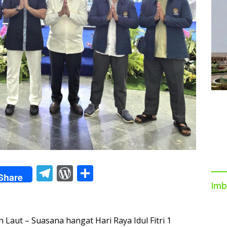
T
W
S
Share
el
or
h
Imb
e
d
ar
gr
Pr
e
t – Suasana hangat Hari Raya Idul Fitri 1