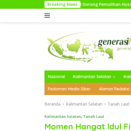
Langsung
DPP LDII Dorong Pemulihan Hutan Terdegradasi Melalui S
Breaking News
ke
konten
Nasional
Kalimantan Selatan
Kal
Pedoman Media Siber
Alamat Redaksi
Beranda
Kalimantan Selatan
Tanah Laut
Kalimantan Selatan
,
Tanah Laut
Momen Hangat Idul Fit