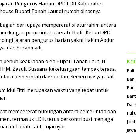
a
e
) jajaran Pengurus Harian DPD LDII Kabupaten
house Bupati Tanah Laut di rumah dinasnya.
m
ss
bagian dari upaya mempererat silaturrahim antara
lam dengan pemerintah daerah. Hadir Ketua DPD
pingi jajaran pengurus harian yakni Hakim Abdur
a, dan Surahmadi.
 penuh keakraban oleh Bupati Tanah Laut, H
Kat
H. M. Zazuli. Suasana kekeluargaan tampak terasa,
Bali
ntara pemerintah daerah dan elemen masyarakat.
Banj
Banj
Idul Fitri merupakan waktu yang tepat untuk
Ban
an.
Daer
ta dapat mempererat hubungan antara pemerintah dan
Huk
men, termasuk LDII, terus berkontribusi menjaga
Jamb
 di Tanah Laut,” ujarnya.
Jawa