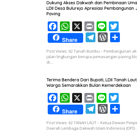
Dukung Akses Dakwah dan Pembinaan Uma
k
p
m
ss
LDII Desa Bulurejo Apresiasi Pembangunan 
Paving
F
W
X
Pr
Li
T
ac
h
in
n
w
T
W
S
Share
e
at
t
e
itt
el
or
h
Post Views: 62 Tanah Bumbu – Pembangunan a
b
s
er
e
d
ar
jalan lingkungan berupa pemasangan paving bl
o
A
di…
gr
Pr
e
o
p
a
e
Terima Bendera Dari Bupati, LDII Tanah Laut
k
p
m
ss
Warga Semarakkan Bulan Kemerdekaan
F
W
X
Pr
Li
T
ac
h
in
n
w
T
W
S
Share
e
at
t
e
itt
el
or
h
Post Views: 62 TANAH LAUT – Ketua Dewan Pimp
b
s
er
e
d
ar
Daerah Lembaga Dakwah Islam Indonesia (DPD
o
A