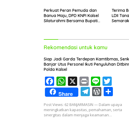
Perkuat Peran Pemuda dan
Terima B
Banua Maju, DPD KNPI Kalsel
LDII Tan
Silaturahmi Bersama Bupati
Semarak
Hulu Sungai Selatan
Kemerd
Rekomendasi untuk kamu
Siap Jadi Garda Terdepan Kamtibmas, Se
Banjar Utus Personel Ikuti Penyuluhan Ditbi
Polda Kalsel
F
W
X
Pr
Li
T
ac
h
in
n
w
T
W
S
Share
e
at
t
e
itt
el
or
h
Post Views: 62 BANJARMASIN — Dalam upaya
b
s
er
e
d
ar
meningkatkan kapasitas, pemahaman, serta
o
A
sinergitas dalam menjaga keamanan…
gr
Pr
e
o
p
a
e