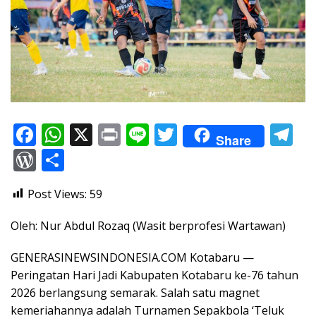
F
W
X
Pr
Li
T
T
Share
ac
h
in
n
w
el
W
S
e
at
t
e
itt
e
or
h
Post Views:
59
b
s
er
gr
d
ar
o
A
a
Pr
e
Oleh: Nur Abdul Rozaq (Wasit berprofesi Wartawan)
o
p
m
e
GENERASINEWSINDONESIA.COM Kotabaru —
k
p
ss
Peringatan Hari Jadi Kabupaten Kotabaru ke-76 tahun
2026 berlangsung semarak. Salah satu magnet
kemeriahannya adalah Turnamen Sepakbola ‘Teluk