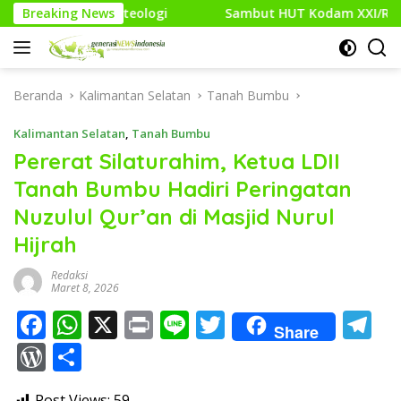
Langsung
oteologi
Breaking News
Sambut HUT Kodam XXI/Raden Intan, Kodim 04
ke
konten
Beranda
Kalimantan Selatan
Tanah Bumbu
Kalimantan Selatan
,
Tanah Bumbu
Pererat Silaturahim, Ketua LDII
Tanah Bumbu Hadiri Peringatan
Nuzulul Qur’an di Masjid Nurul
Hijrah
Redaksi
Maret 8, 2026
F
W
X
Pr
Li
T
T
Share
ac
h
in
n
w
el
W
S
e
at
t
e
itt
e
or
h
Post Views:
59