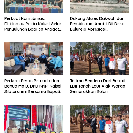
Perkuat Kamtibmas,
Dukung Akses Dakwah dan
Ditbinmas Polda Kalsel Gelar
Pembinaan Umat, LDII Desa
Penyuluhan Bagi 30 Anggota
Bulurejo Apresiasi
Senkom Mitra Polri
Pembangunan Jalan Paving
Perkuat Peran Pemuda dan
Terima Bendera Dari Bupati,
Banua Maju, DPD KNPI Kalsel
LDII Tanah Laut Ajak Warga
Silaturahmi Bersama Bupati
Semarakkan Bulan
Hulu Sungai Selatan
Kemerdekaan