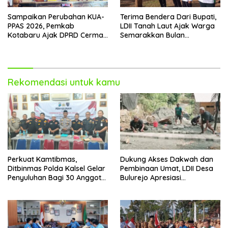
Sampaikan Perubahan KUA-
Terima Bendera Dari Bupati,
PPAS 2026, Pemkab
LDII Tanah Laut Ajak Warga
Kotabaru Ajak DPRD Cermati
Semarakkan Bulan
Bersama Proyeksi Anggaran
Kemerdekaan
Rekomendasi untuk kamu
Perkuat Kamtibmas,
Dukung Akses Dakwah dan
Ditbinmas Polda Kalsel Gelar
Pembinaan Umat, LDII Desa
Penyuluhan Bagi 30 Anggota
Bulurejo Apresiasi
Senkom Mitra Polri
Pembangunan Jalan Paving