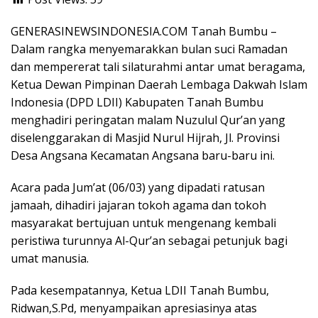
b
s
er
gr
d
ar
o
A
a
Pr
e
GENERASINEWSINDONESIA.COM Tanah Bumbu –
o
p
m
e
Dalam rangka menyemarakkan bulan suci Ramadan
dan mempererat tali silaturahmi antar umat beragama,
k
p
ss
Ketua Dewan Pimpinan Daerah Lembaga Dakwah Islam
Indonesia (DPD LDII) Kabupaten Tanah Bumbu
menghadiri peringatan malam Nuzulul Qur’an yang
diselenggarakan di Masjid Nurul Hijrah, Jl. Provinsi
Desa Angsana Kecamatan Angsana baru-baru ini.
Acara pada Jum’at (06/03) yang dipadati ratusan
jamaah, dihadiri jajaran tokoh agama dan tokoh
masyarakat bertujuan untuk mengenang kembali
peristiwa turunnya Al-Qur’an sebagai petunjuk bagi
umat manusia.
Pada kesempatannya, Ketua LDII Tanah Bumbu,
Ridwan,S.Pd, menyampaikan apresiasinya atas