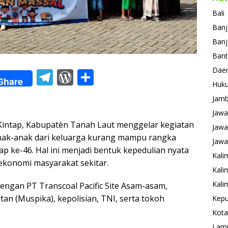
Bali
Banj
Banj
Ban
Daer
T
W
S
Share
Huk
el
or
h
Jamb
e
d
ar
Jawa
gr
Pr
e
intap, Kabupatèn Tanah Laut menggelar kegiatan
Jawa
a
e
anak-anak dari keluarga kurang mampu rangka
Jawa
p ke-46. Hal ini menjadi bentuk kepedulian nyata
m
ss
Kali
konomi masyarakat sekitar.
Kali
Kali
engan PT Transcoal Pacific Site Asam-asam,
tan (Muspika), kepolisian, TNI, serta tokoh
Kepu
Kota
Lam