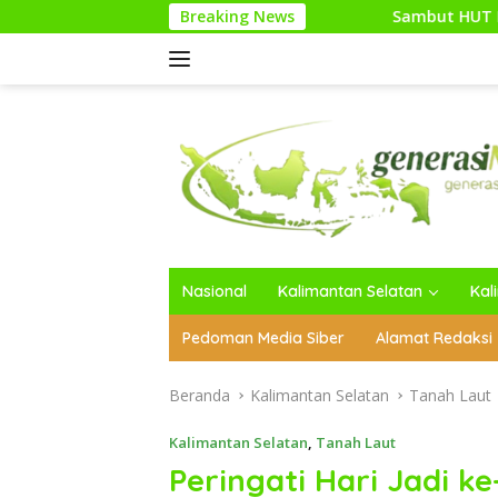
Langsung
Breaking News
Sambut HUT Kodam XXI/Raden Inta
ke
konten
Nasional
Kalimantan Selatan
Kal
Pedoman Media Siber
Alamat Redaksi
Beranda
Kalimantan Selatan
Tanah Laut
Kalimantan Selatan
,
Tanah Laut
Peringati Hari Jadi k