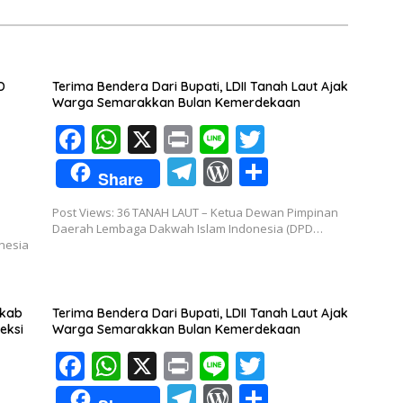
D
Terima Bendera Dari Bupati, LDII Tanah Laut Ajak
Warga Semarakkan Bulan Kemerdekaan
F
W
X
Pr
Li
T
ac
h
in
n
w
T
W
S
Share
e
at
t
e
itt
el
or
h
Post Views: 36 TANAH LAUT – Ketua Dewan Pimpinan
b
s
er
e
d
ar
Daerah Lembaga Dakwah Islam Indonesia (DPD…
o
A
nesia
gr
Pr
e
o
p
a
e
k
p
m
ss
mkab
Terima Bendera Dari Bupati, LDII Tanah Laut Ajak
eksi
Warga Semarakkan Bulan Kemerdekaan
F
W
X
Pr
Li
T
ac
h
in
n
w
T
W
S