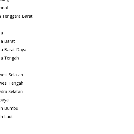
onal
 Tenggara Barat
i
ua
a Barat
a Barat Daya
ua Tengah
wesi Selatan
wesi Tengah
tra Selatan
baya
ah Bumbu
h Laut