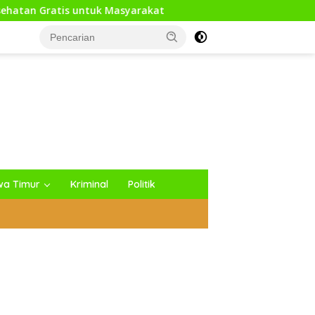
 Masyarakat
Sambut HUT RI Ke-81, Media Generasi New
wa Timur
Kriminal
Politik