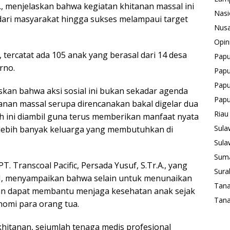
M., menjelaskan bahwa kegiatan khitanan massal ini
Nasi
dari masyarakat hingga sukses melampaui target
Nusa
Opin
 tercatat ada 105 anak yang berasal dari 14 desa
Pap
arno.
Papu
Papu
an bahwa aksi sosial ini bukan sekadar agenda
Pap
tanan massal serupa direncanakan bakal digelar dua
Riau
ah ini diambil guna terus memberikan manfaat nyata
Sula
lebih banyak keluarga yang membutuhkan di
Sula
Suma
. Transcoal Pacific, Persada Yusuf, S.Tr.A., yang
Sura
I, menyampaikan bahwa selain untuk menunaikan
Tan
kan dapat membantu menjaga kesehatan anak sejak
Tana
nomi para orang tua.
hitanan, sejumlah tenaga medis profesional