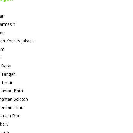
ar
armasin
ten
ah Khusus Jakarta
um
i
 Barat
 Tengah
 Timur
mantan Barat
mantan Selatan
mantan Timur
lauan Riau
baru
pung