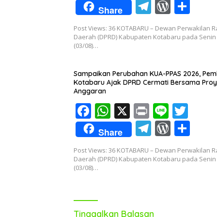
ac
h
in
n
w
T
W
S
Share
e
at
t
e
itt
el
or
h
Post Views: 36 KOTABARU – Dewan Perwakilan R
b
s
er
e
d
ar
Daerah (DPRD) Kabupaten Kotabaru pada Senin
o
A
(03/08)…
gr
Pr
e
o
p
a
e
Sampaikan Perubahan KUA-PPAS 2026, Pe
k
p
m
ss
Kotabaru Ajak DPRD Cermati Bersama Proy
Anggaran
F
W
X
Pr
Li
T
ac
h
in
n
w
T
W
S
Share
e
at
t
e
itt
el
or
h
Post Views: 36 ​KOTABARU – Dewan Perwakilan R
b
s
er
e
d
ar
Daerah (DPRD) Kabupaten Kotabaru pada Senin
o
A
(03/08)…
gr
Pr
e
o
p
a
e
k
p
m
ss
Tinggalkan Balasan