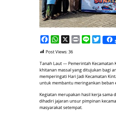
F
W
X
Pr
Li
T
ac
h
in
n
w
Post Views:
36
e
at
t
e
itt
b
s
er
Tanah Laut — Pemerintah Kecamatan K
o
A
khitanan massal yang ditujukan bagi 
memperingati Hari Jadi Kecamatan Kinta
o
p
untuk membantu meringankan beban e
k
p
Kegiatan merupakan hasil kerja sama d
dihadiri jajaran unsur pimpinan kecama
masyarakat setempat.