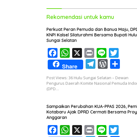
Rekomendasi untuk kamu
Perkuat Peran Pemuda dan Banua Maju, DP
KNPI Kalsel Silaturahmi Bersama Bupati Hulu
Sungai Selatan
F
W
X
Pr
Li
T
ac
h
in
n
w
T
W
S
Share
e
at
t
e
itt
el
or
h
Post Views: 36 Hulu Sungai Selatan – Dewan
b
s
er
e
d
ar
Pengurus Daerah Komite Nasional Pemuda Indo
o
A
(DPD…
gr
Pr
e
o
p
a
e
Sampaikan Perubahan KUA-PPAS 2026, Pe
k
p
m
ss
Kotabaru Ajak DPRD Cermati Bersama Proy
Anggaran
F
W
X
Pr
Li
T