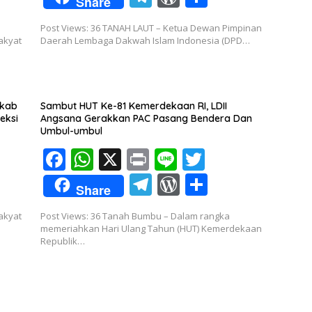
Share
e
at
t
e
itt
el
or
h
Post Views: 36 TANAH LAUT – Ketua Dewan Pimpinan
b
s
er
e
d
ar
akyat
Daerah Lembaga Dakwah Islam Indonesia (DPD…
o
A
gr
Pr
e
o
p
a
e
k
p
m
ss
mkab
Sambut HUT Ke-81 Kemerdekaan RI, LDII
eksi
Angsana Gerakkan PAC Pasang Bendera Dan
Umbul-umbul
F
W
X
Pr
Li
T
ac
h
in
n
w
T
W
S
Share
e
at
t
e
itt
el
or
h
akyat
Post Views: 36 Tanah Bumbu – Dalam rangka
b
s
er
e
d
ar
memeriahkan Hari Ulang Tahun (HUT) Kemerdekaan
o
A
Republik…
gr
Pr
e
o
p
a
e
k
p
m
ss