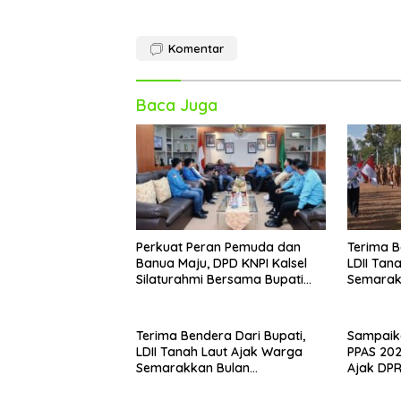
Komentar
Baca Juga
Perkuat Peran Pemuda dan
Terima B
Banua Maju, DPD KNPI Kalsel
LDII Tan
Silaturahmi Bersama Bupati
Semarak
Hulu Sungai Selatan
Kemerd
Terima Bendera Dari Bupati,
Sampaik
LDII Tanah Laut Ajak Warga
PPAS 20
Semarakkan Bulan
Ajak DP
Kemerdekaan
Proyeks