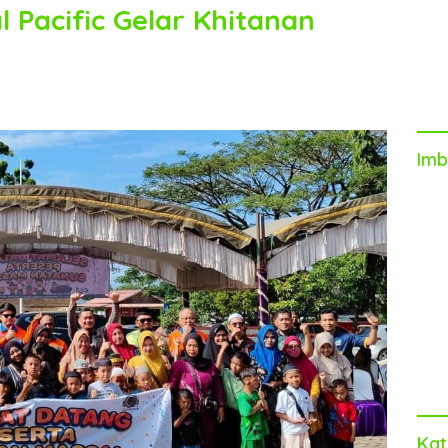
 Pacific Gelar Khitanan
Imb
Kat