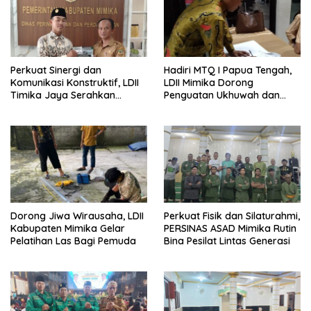
Perkuat Sinergi dan
Hadiri MTQ I Papua Tengah,
Komunikasi Konstruktif, LDII
LDII Mimika Dorong
Timika Jaya Serahkan
Penguatan Ukhuwah dan
Majalah Nuansa Persada ke
Generasi Qur’ani
Pemkab Mimika
Dorong Jiwa Wirausaha, LDII
Perkuat Fisik dan Silaturahmi,
Kabupaten Mimika Gelar
PERSINAS ASAD Mimika Rutin
Pelatihan Las Bagi Pemuda
Bina Pesilat Lintas Generasi