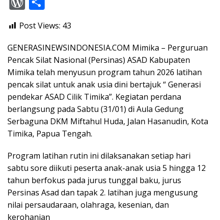
W
S
e
at
t
e
itt
e
or
h
Post Views:
43
b
s
er
gr
d
ar
o
A
a
Pr
e
GENERASINEWSINDONESIA.COM Mimika – Perguruan
o
p
m
e
Pencak Silat Nasional (Persinas) ASAD Kabupaten
Mimika telah menyusun program tahun 2026 latihan
k
p
ss
pencak silat untuk anak usia dini bertajuk “ Generasi
pendekar ASAD Cilik Timika”. Kegiatan perdana
berlangsung pada Sabtu (31/01) di Aula Gedung
Serbaguna DKM Miftahul Huda, Jalan Hasanudin, Kota
Timika, Papua Tengah.
Program latihan rutin ini dilaksanakan setiap hari
sabtu sore diikuti peserta anak-anak usia 5 hingga 12
tahun berfokus pada jurus tunggal baku, jurus
Persinas Asad dan tapak 2. latihan juga mengusung
nilai persaudaraan, olahraga, kesenian, dan
kerohanian