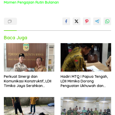
Momen Pengajian Rutin Bulanan
Baca Juga
Perkuat Sinergi dan
Hadiri MTQ I Papua Tengah,
Komunikasi Konstruktif, LDII
LDII Mimika Dorong
Timika Jaya Serahkan
Penguatan Ukhuwah dan
Majalah Nuansa Persada ke
Generasi Qur’ani
Pemkab Mimika