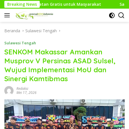
Langsung
esehatan Gratis untuk Masyarakat
Breaking News
Sambut HUT RI Ke-8
ke
konten
Beranda
Sulawesi Tengah
Sulawesi Tengah
SENKOM Makassar Amankan
Musprov V Persinas ASAD Sulsel,
Wujud Implementasi MoU dan
Sinergi Kamtibmas
Redaksi
Mei 17, 2026