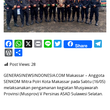
F
W
X
Pr
Li
T
T
Share
ac
h
in
n
w
el
W
S
e
at
t
e
itt
e
or
h
Post Views:
28
b
s
er
gr
d
ar
o
A
a
Pr
e
GENERASINEWSINDONESIA.COM Makassar – Anggota
o
p
m
e
SENKOM Mitra Polri Kota Makassar pada Sabtu (16/05)
melaksanakan pengamanan kegiatan Musyawarah
k
p
ss
Provinsi (Musprov) V Persinas ASAD Sulawesi Selatan.