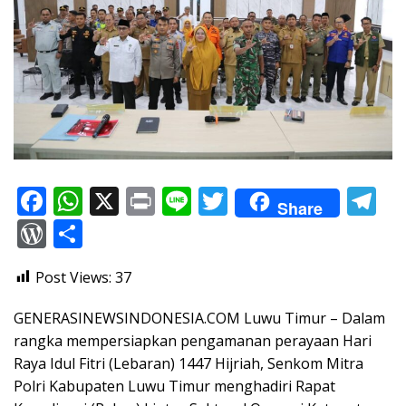
F
W
X
Pr
Li
T
T
Share
ac
h
in
n
w
el
W
S
e
at
t
e
itt
e
or
h
Post Views:
37
b
s
er
gr
d
ar
o
A
a
Pr
e
GENERASINEWSINDONESIA.COM Luwu Timur – Dalam
o
p
m
e
rangka mempersiapkan pengamanan perayaan Hari
Raya Idul Fitri (Lebaran) 1447 Hijriah, Senkom Mitra
k
p
ss
Polri Kabupaten Luwu Timur menghadiri Rapat