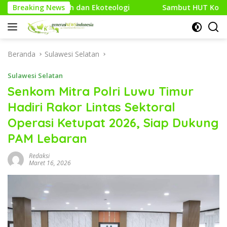
Langsung
n Ekoteologi
Breaking News
Sambut HUT Kodam XXI/Raden Intan, Kodi
ke
konten
Beranda
Sulawesi Selatan
Sulawesi Selatan
Senkom Mitra Polri Luwu Timur
Hadiri Rakor Lintas Sektoral
Operasi Ketupat 2026, Siap Dukung
PAM Lebaran
Redaksi
Maret 16, 2026