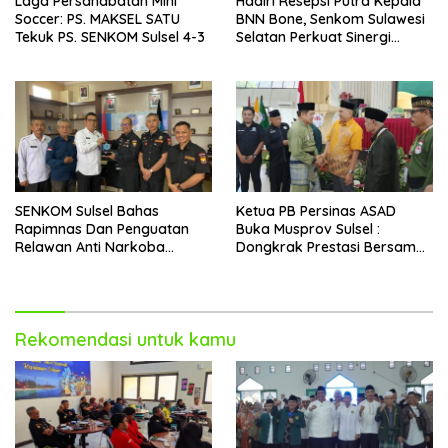
Laga Persahabatan Mini
Hadiri Resepsi Putra Kepala
Soccer: PS. MAKSEL SATU
BNN Bone, Senkom Sulawesi
Tekuk PS. SENKOM Sulsel 4-3
Selatan Perkuat Sinergi
Antarlembaga
SENKOM Sulsel Bahas
Ketua PB Persinas ASAD
Rapimnas Dan Penguatan
Buka Musprov Sulsel :
Relawan Anti Narkoba
Dongkrak Prestasi Bersama
Dalam Audiensi Dengan
IPSI
BNNP
Rekomendasi untuk kamu