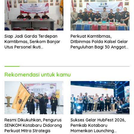
Siap Jadi Garda Terdepan
Perkuat Kamtibmas,
Kamtibmas, Senkom Banjar
Ditbinmas Polda Kalsel Gelar
Utus Personel Ikuti
Penyuluhan Bagi 30 Anggota
Penyuluhan Ditbinmas Polda
Senkom Mitra Polri
Kalsel
Rekomendasi untuk kamu
Resmi Dikukuhkan, Pengurus
Sukses Gelar HubFest 2026,
SENKOM Kotabaru Didorong
Pemkab Kotabaru
Perkuat Mitra Strategis
Momenkan Launching