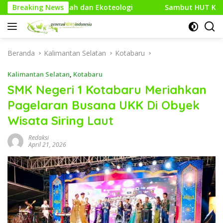
Langsung
n Ekoteologi
Breaking News
Sambut HUT Kodam XXI/Raden Intan, Kodi
ke
konten
Beranda
Kalimantan Selatan
Kotabaru
Kalimantan Selatan
,
Kotabaru
SMK Negeri 1 Kotabaru Meriahkan
Pagelaran Busana UKK Di Obyek
Wisata Siring Laut
Redaksi
April 21, 2026