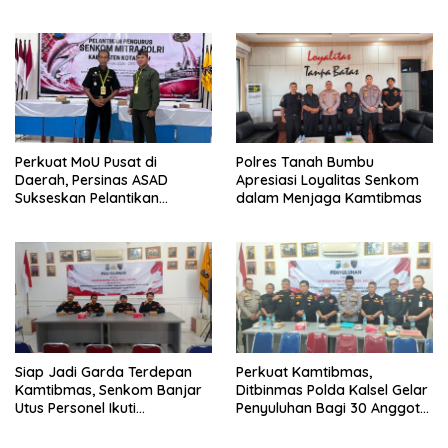
Angkutan Gratis ‘Trans
Saijaan’
Perkuat MoU Pusat di
Polres Tanah Bumbu
Daerah, Persinas ASAD
Apresiasi Loyalitas Senkom
Sukseskan Pelantikan
dalam Menjaga Kamtibmas
Pengurus SENKOM Kotabaru
2026–2031
Siap Jadi Garda Terdepan
Perkuat Kamtibmas,
Kamtibmas, Senkom Banjar
Ditbinmas Polda Kalsel Gelar
Utus Personel Ikuti
Penyuluhan Bagi 30 Anggota
Penyuluhan Ditbinmas Polda
Senkom Mitra Polri
Kalsel