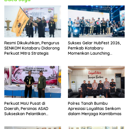
Resmi Dikukuhkan, Pengurus
Sukses Gelar HubFest 2026,
SENKOM Kotabaru Didorong
Pemkab Kotabaru
Perkuat Mitra Strategis
Momenkan Launching
Angkutan Gratis ‘Trans
Saijaan’
Perkuat MoU Pusat di
Polres Tanah Bumbu
Daerah, Persinas ASAD
Apresiasi Loyalitas Senkom
Sukseskan Pelantikan
dalam Menjaga Kamtibmas
Pengurus SENKOM Kotabaru
2026–2031