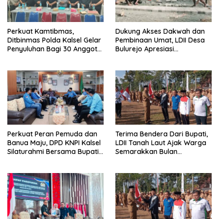
Perkuat Kamtibmas,
Dukung Akses Dakwah dan
Ditbinmas Polda Kalsel Gelar
Pembinaan Umat, LDII Desa
Penyuluhan Bagi 30 Anggota
Bulurejo Apresiasi
Senkom Mitra Polri
Pembangunan Jalan Paving
Perkuat Peran Pemuda dan
Terima Bendera Dari Bupati,
Banua Maju, DPD KNPI Kalsel
LDII Tanah Laut Ajak Warga
Silaturahmi Bersama Bupati
Semarakkan Bulan
Hulu Sungai Selatan
Kemerdekaan