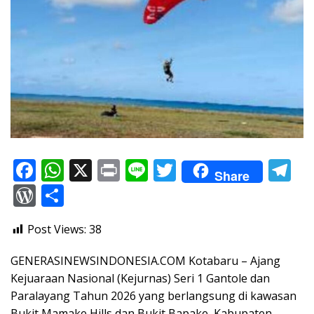
F
W
X
Pr
Li
T
T
Share
ac
h
in
n
w
el
W
S
e
at
t
e
itt
e
or
h
Post Views:
38
b
s
er
gr
d
ar
o
A
a
Pr
e
GENERASINEWSINDONESIA.COM Kotabaru – Ajang
o
p
m
e
Kejuaraan Nasional (Kejurnas) Seri 1 Gantole dan
Paralayang Tahun 2026 yang berlangsung di kawasan
k
p
ss
Bukit Mamake Hills dan Bukit Bapake, Kabupaten