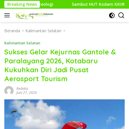
Langsung
eologi
Breaking News
Sambut HUT Kodam XXI/Raden Intan, Kodim 0427
ke
konten
Beranda
Kalimantan Selatan
Kalimantan Selatan
Sukses Gelar Kejurnas Gantole &
Paralayang 2026, Kotabaru
Kukuhkan Diri Jadi Pusat
Aerosport Tourism
Redaksi
Juni 27, 2026