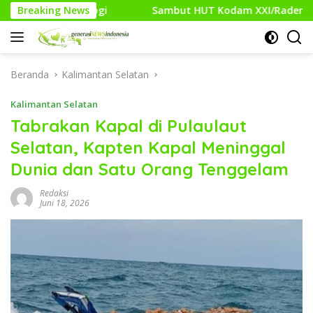
Langsung
Breaking News
Sambut HUT Kodam XXI/Raden Intan, Kodim 0427/Way Ka
ke
konten
Beranda
Kalimantan Selatan
Kalimantan Selatan
Tabrakan Kapal di Pulaulaut
Selatan, Kapten Kapal Meninggal
Dunia dan Satu Orang Tenggelam
Redaksi
Juni 18, 2026