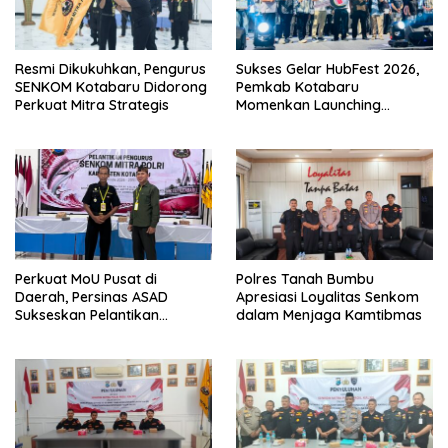
Resmi Dikukuhkan, Pengurus
Sukses Gelar HubFest 2026,
SENKOM Kotabaru Didorong
Pemkab Kotabaru
Perkuat Mitra Strategis
Momenkan Launching
Angkutan Gratis ‘Trans
Saijaan’
Perkuat MoU Pusat di
Polres Tanah Bumbu
Daerah, Persinas ASAD
Apresiasi Loyalitas Senkom
Sukseskan Pelantikan
dalam Menjaga Kamtibmas
Pengurus SENKOM Kotabaru
2026–2031