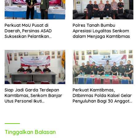
Perkuat MoU Pusat di
Polres Tanah Bumbu
Daerah, Persinas ASAD
Apresiasi Loyalitas Senkom
Sukseskan Pelantikan
dalam Menjaga Kamtibmas
Pengurus SENKOM Kotabaru
2026–2031
Siap Jadi Garda Terdepan
Perkuat Kamtibmas,
Kamtibmas, Senkom Banjar
Ditbinmas Polda Kalsel Gelar
Utus Personel Ikuti
Penyuluhan Bagi 30 Anggota
Penyuluhan Ditbinmas Polda
Senkom Mitra Polri
Kalsel
Tinggalkan Balasan