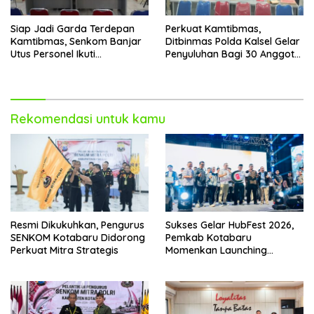
Siap Jadi Garda Terdepan
Perkuat Kamtibmas,
Kamtibmas, Senkom Banjar
Ditbinmas Polda Kalsel Gelar
Utus Personel Ikuti
Penyuluhan Bagi 30 Anggota
Penyuluhan Ditbinmas Polda
Senkom Mitra Polri
Kalsel
Rekomendasi untuk kamu
Resmi Dikukuhkan, Pengurus
Sukses Gelar HubFest 2026,
SENKOM Kotabaru Didorong
Pemkab Kotabaru
Perkuat Mitra Strategis
Momenkan Launching
Angkutan Gratis ‘Trans
Saijaan’