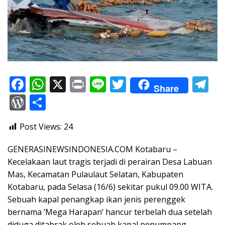
F
W
X
Pr
Li
T
T
Share
ac
h
in
n
w
el
W
S
e
at
t
e
itt
e
or
h
Post Views:
24
b
s
er
gr
d
ar
o
A
a
Pr
e
GENERASINEWSINDONESIA.COM Kotabaru –
o
p
m
e
Kecelakaan laut tragis terjadi di perairan Desa Labuan
Mas, Kecamatan Pulaulaut Selatan, Kabupaten
k
p
ss
Kotabaru, pada Selasa (16/6) sekitar pukul 09.00 WITA.
Sebuah kapal penangkap ikan jenis perenggek
bernama ‘Mega Harapan’ hancur terbelah dua setelah
diduga ditabrak oleh sebuah kapal penumpang