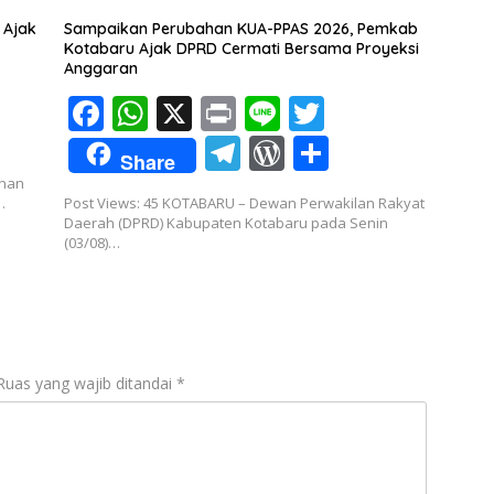
o
p
a
e
 Ajak
Sampaikan Perubahan KUA-PPAS 2026, Pemkab
k
p
m
ss
Kotabaru Ajak DPRD Cermati Bersama Proyeksi
Anggaran
F
W
X
Pr
Li
T
ac
h
in
n
w
T
W
S
Share
e
at
t
e
itt
el
or
h
inan
…
Post Views: 45 ​KOTABARU – Dewan Perwakilan Rakyat
b
s
er
e
d
ar
Daerah (DPRD) Kabupaten Kotabaru pada Senin
o
A
(03/08)…
gr
Pr
e
o
p
a
e
k
p
m
ss
Ruas yang wajib ditandai
*