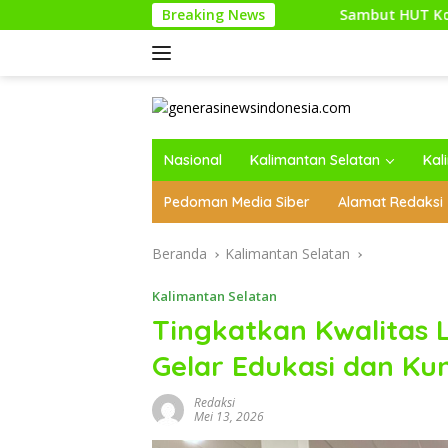
Langsung
Breaking News
Sambut HUT Kodam XXI/Raden Intan,
ke
konten
Nasional
Kalimantan Selatan
Kal
Pedoman Media Siber
Alamat Redaksi
Beranda
Kalimantan Selatan
Kalimantan Selatan
Tingkatkan Kwalitas 
Gelar Edukasi dan Kun
Redaksi
Mei 13, 2026