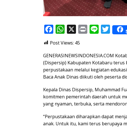
F
W
X
Pr
Li
T
ac
h
in
n
w
Post Views:
45
e
at
t
e
itt
b
s
er
GENERASINEWSINDONESIA.COM Kotabar
o
A
(Dispersip) Kabupaten Kotabaru terus
perpustakaan melalui kegiatan edukasi
o
p
Baca Anak Dinas diikuti oleh peserta 
k
p
Kepala Dinas Dispersip, Muhammad Fu
komitmen pemerintah daerah untuk me
yang nyaman, terbuka, serta mendorong
“Perpustakaan diharapkan dapat menja
anak. Untuk itu, kami terus berupaya 