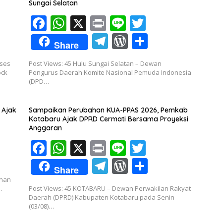
Sungai Selatan
F
W
X
Pr
Li
T
ac
h
in
n
w
T
W
S
Share
e
at
t
e
itt
el
or
h
kses
Post Views: 45 Hulu Sungai Selatan – Dewan
b
s
er
e
d
ar
ock
Pengurus Daerah Komite Nasional Pemuda Indonesia
o
A
(DPD…
gr
Pr
e
o
p
a
e
 Ajak
Sampaikan Perubahan KUA-PPAS 2026, Pemkab
k
p
m
ss
Kotabaru Ajak DPRD Cermati Bersama Proyeksi
Anggaran
F
W
X
Pr
Li
T
ac
h
in
n
w
T
W
S
Share
e
at
t
e
itt
el
or
h
inan
…
Post Views: 45 KOTABARU – Dewan Perwakilan Rakyat
b
s
er
e
d
ar
Daerah (DPRD) Kabupaten Kotabaru pada Senin
o
A
(03/08)…
gr
Pr
e