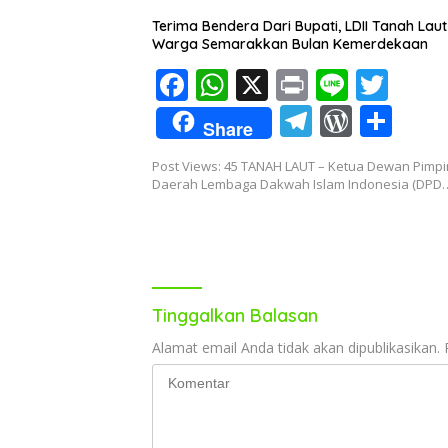
k
p
m
ss
Terima Bendera Dari Bupati, LDII Tanah Laut
Warga Semarakkan Bulan Kemerdekaan
F
W
X
Pr
Li
T
ac
h
in
n
w
T
W
S
Share
e
at
t
e
itt
el
or
h
Post Views: 45 TANAH LAUT – Ketua Dewan Pimp
b
s
er
e
d
ar
Daerah Lembaga Dakwah Islam Indonesia (DPD
o
A
gr
Pr
e
o
p
a
e
k
p
m
ss
Tinggalkan Balasan
Alamat email Anda tidak akan dipublikasikan.