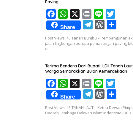
Paving
F
W
X
Pr
Li
T
ac
h
in
n
w
T
W
S
Share
e
at
t
e
itt
el
or
h
Post Views: 45 Tanah Bumbu – Pembangunan a
b
s
er
e
d
ar
jalan lingkungan berupa pemasangan paving bl
o
A
di…
gr
Pr
e
o
p
a
e
Terima Bendera Dari Bupati, LDII Tanah Laut
k
p
m
ss
Warga Semarakkan Bulan Kemerdekaan
F
W
X
Pr
Li
T
ac
h
in
n
w
T
W
S
Share
e
at
t
e
itt
el
or
h
Post Views: 45 TANAH LAUT – Ketua Dewan Pimp
b
s
er
e
d
ar
Daerah Lembaga Dakwah Islam Indonesia (DPD
o
A
gr
Pr
e
o
p
a
e