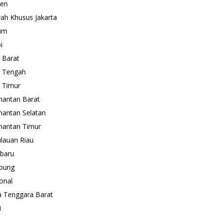
ten
ah Khusus Jakarta
um
i
 Barat
 Tengah
 Timur
mantan Barat
mantan Selatan
mantan Timur
lauan Riau
baru
pung
onal
 Tenggara Barat
i