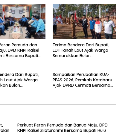
 Peran Pemuda dan
Terima Bendera Dari Bupati,
ju, DPD KNPI Kalsel
LDII Tanah Laut Ajak Warga
hmi Bersama Bupati
Semarakkan Bulan
gai Selatan
Kemerdekaan
endera Dari Bupati,
Sampaikan Perubahan KUA-
ah Laut Ajak Warga
PPAS 2026, Pemkab Kotabaru
kan Bulan
Ajak DPRD Cermati Bersama
ekaan
Proyeksi Anggaran
t,
Perkuat Peran Pemuda dan Banua Maju, DPD
Jalan
KNPI Kalsel Silaturahmi Bersama Bupati Hulu