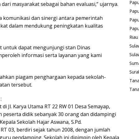
Pap
 dari masyarakat sebagai bahan evaluasi,” ujarnya.
Papu
a komunikasi dan sinergi antara pemerintah
Papu
rakat dalam mendukung peningkatan kualitas
Pap
Riau
Sula
 untuk dapat mengunjungi stan Dinas
Sula
eroleh informasi serta layanan yang kami
Suma
Sura
erahkan piagam penghargaan kepada sekolah-
Tan
atan tersebut.
Tana
:
t di Jl. Karya Utama RT 22 RW 01 Desa Semayap,
ah peserta didik sebanyak 30 orang dan didampingi
 Kepala Sekolah Hajar Aswana, S.Pd.
n RT 03, berdiri sejak tahun 2008, dengan jumlah
 guru pendamping. Sekolah ini dipimpin oleh Kepala