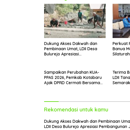
Dukung Akses Dakwah dan
Perkuat
Pembinaan Umat, LDII Desa
Banua Ma
Bulurejo Apresiasi
Silatura
Pembangunan Jalan Paving
Hulu Sun
Sampaikan Perubahan KUA-
Terima B
PPAS 2026, Pemkab Kotabaru
LDII Tan
Ajak DPRD Cermati Bersama
Semarak
Proyeksi Anggaran
Kemerd
Rekomendasi untuk kamu
Dukung Akses Dakwah dan Pembinaan Uma
LDII Desa Bulurejo Apresiasi Pembangunan 