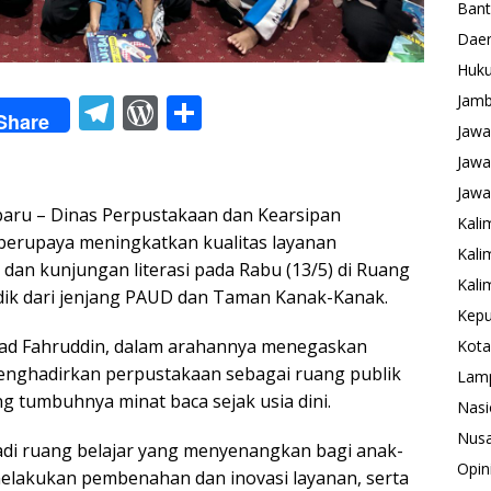
Ban
Daer
Huk
T
W
S
Jamb
Share
Jawa
el
or
h
Jawa
e
d
ar
Jawa
gr
Pr
e
u – Dinas Perpustakaan dan Kearsipan
Kali
a
e
 berupaya meningkatkan kualitas layanan
Kali
 dan kunjungan literasi pada Rabu (13/5) di Ruang
m
ss
Kali
didik dari jenjang PAUD dan Taman Kanak-Kanak.
Kepu
ad Fahruddin, dalam arahannya menegaskan
Kota
nghadirkan perpustakaan sebagai ruang publik
Lam
 tumbuhnya minat baca sejak usia dini.
Nasi
Nusa
di ruang belajar yang menyenangkan bagi anak-
Opin
melakukan pembenahan dan inovasi layanan, serta