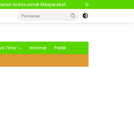
asyarakat
Sambut HUT RI Ke-81, Media Generasi News 
wa Timur
Kriminal
Politik