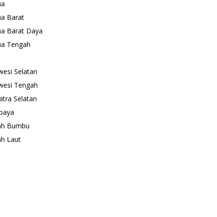
ua
a Barat
a Barat Daya
ua Tengah
wesi Selatan
wesi Tengah
tra Selatan
baya
ah Bumbu
h Laut