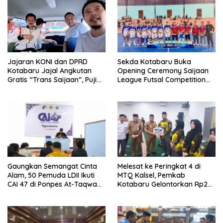
Jajaran KONI dan DPRD
Sekda Kotabaru Buka
Kotabaru Jajal Angkutan
Opening Ceremony Saijaan
Gratis “Trans Saijaan”, Puji
League Futsal Competition
Kenyamanan dan
Kotabaru Hebat 2026
Fasilitasnya
Gaungkan Semangat Cinta
Melesat ke Peringkat 4 di
Alam, 50 Pemuda LDII Ikuti
MTQ Kalsel, Pemkab
CAI 47 di Ponpes At-Taqwa
Kotabaru Gelontorkan Rp265
Kotabaru
Juta Bagi Pemenang