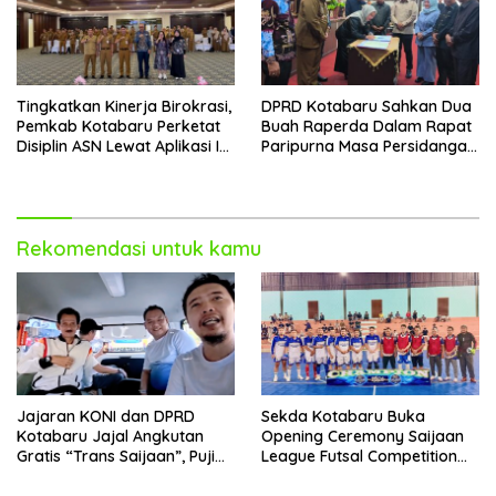
Tingkatkan Kinerja Birokrasi,
DPRD Kotabaru Sahkan Dua
Pemkab Kotabaru Perketat
Buah Raperda Dalam Rapat
Disiplin ASN Lewat Aplikasi I-
Paripurna Masa Persidangan
DIS
III
Rekomendasi untuk kamu
Jajaran KONI dan DPRD
Sekda Kotabaru Buka
Kotabaru Jajal Angkutan
Opening Ceremony Saijaan
Gratis “Trans Saijaan”, Puji
League Futsal Competition
Kenyamanan dan
Kotabaru Hebat 2026
Fasilitasnya