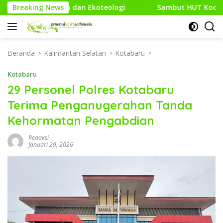
Langsung
n Ekoteologi
Breaking News
Sambut HUT Kodam XXI/Raden Intan, Kodi
ke
konten
Beranda
Kalimantan Selatan
Kotabaru
Kotabaru
29 Personel Polres Kotabaru
Terima Penganugerahan Tanda
Kehormatan Pengabdian
Redaksi
Januari 29, 2026