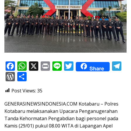
F
W
X
Pr
Li
T
T
Share
ac
h
in
n
w
el
W
S
e
at
t
e
itt
e
or
h
Post Views:
35
b
s
er
gr
d
ar
o
A
a
Pr
e
GENERASINEWSINDONESIA.COM Kotabaru – Polres
o
p
m
e
Kotabaru melaksanakan Upacara Penganugerahan
Tanda Kehormatan Pengabdian bagi personel pada
k
p
ss
Kamis (29/01) pukul 08.00 WITA di Lapangan Apel