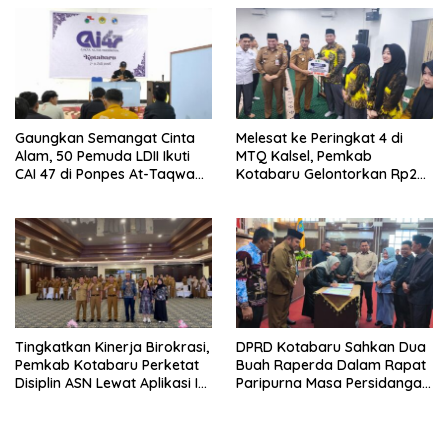
Gaungkan Semangat Cinta
Melesat ke Peringkat 4 di
Alam, 50 Pemuda LDII Ikuti
MTQ Kalsel, Pemkab
CAI 47 di Ponpes At-Taqwa
Kotabaru Gelontorkan Rp265
Kotabaru
Juta Bagi Pemenang
Tingkatkan Kinerja Birokrasi,
DPRD Kotabaru Sahkan Dua
Pemkab Kotabaru Perketat
Buah Raperda Dalam Rapat
Disiplin ASN Lewat Aplikasi I-
Paripurna Masa Persidangan
DIS
III