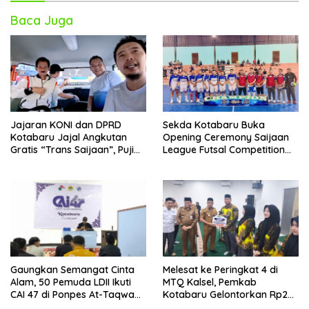
Baca Juga
Jajaran KONI dan DPRD
Sekda Kotabaru Buka
Kotabaru Jajal Angkutan
Opening Ceremony Saijaan
Gratis “Trans Saijaan”, Puji
League Futsal Competition
Kenyamanan dan
Kotabaru Hebat 2026
Fasilitasnya
Gaungkan Semangat Cinta
Melesat ke Peringkat 4 di
Alam, 50 Pemuda LDII Ikuti
MTQ Kalsel, Pemkab
CAI 47 di Ponpes At-Taqwa
Kotabaru Gelontorkan Rp265
Kotabaru
Juta Bagi Pemenang