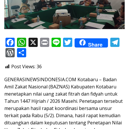
F
W
X
Pr
Li
T
T
Share
ac
h
in
n
w
el
W
S
e
at
t
e
itt
e
or
h
Post Views:
36
b
s
er
gr
d
ar
o
A
a
Pr
e
GENERASINEWSINDONESIA.COM Kotabaru – Badan
o
p
m
e
Amil Zakat Nasional (BAZNAS) Kabupaten Kotabaru
menetapkan nilai uang zakat fitrah dan fidyah untuk
k
p
ss
Tahun 1447 Hijriah / 2026 Masehi. Penetapan tersebut
merupakan hasil rapat koordinasi bersama unsur
terkait pada Rabu (5/2). Dimana, hasil rapat kemudian
dituangkan dalam keputusan tentang Penetapan Nilai