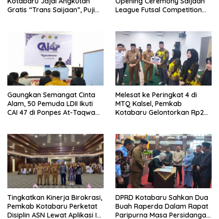
Kotabaru Jajal Angkutan
Opening Ceremony Saijaan
Gratis “Trans Saijaan”, Puji
League Futsal Competition
Kenyamanan dan
Kotabaru Hebat 2026
Fasilitasnya
Gaungkan Semangat Cinta
Melesat ke Peringkat 4 di
Alam, 50 Pemuda LDII Ikuti
MTQ Kalsel, Pemkab
CAI 47 di Ponpes At-Taqwa
Kotabaru Gelontorkan Rp265
Kotabaru
Juta Bagi Pemenang
Tingkatkan Kinerja Birokrasi,
DPRD Kotabaru Sahkan Dua
Pemkab Kotabaru Perketat
Buah Raperda Dalam Rapat
Disiplin ASN Lewat Aplikasi I-
Paripurna Masa Persidangan