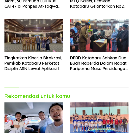
Alam, 50 Pemuda LDII Ikuti
MTQ Kalsel, Pemkab
CAI 47 di Ponpes At-Taqwa
Kotabaru Gelontorkan Rp265
Kotabaru
Juta Bagi Pemenang
Tingkatkan Kinerja Birokrasi,
DPRD Kotabaru Sahkan Dua
Pemkab Kotabaru Perketat
Buah Raperda Dalam Rapat
Disiplin ASN Lewat Aplikasi I-
Paripurna Masa Persidangan
DIS
III
Rekomendasi untuk kamu