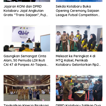
Jajaran KONI dan DPRD
Sekda Kotabaru Buka
Kotabaru Jajal Angkutan
Opening Ceremony Saijaan
Gratis “Trans Saijaan”, Puji
League Futsal Competition
Kenyamanan dan
Kotabaru Hebat 2026
Fasilitasnya
Gaungkan Semangat Cinta
Melesat ke Peringkat 4 di
Alam, 50 Pemuda LDII Ikuti
MTQ Kalsel, Pemkab
CAI 47 di Ponpes At-Taqwa
Kotabaru Gelontorkan Rp265
Kotabaru
Juta Bagi Pemenang
Tingkatkan Kinerja Birokrasi,
DPRD Kotabaru Sahkan Dua