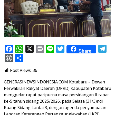
F
W
X
Pr
Li
T
T
Share
ac
h
in
n
w
el
W
S
e
at
t
e
itt
e
or
h
Post Views:
36
b
s
er
gr
d
ar
o
A
a
Pr
e
GENERASINEWSINDONESIA.COM Kotabaru – Dewan
o
p
m
e
Perwakilan Rakyat Daerah (DPRD) Kabupaten Kotabaru
menggelar rapat paripurna masa persidangan II rapat
k
p
ss
ke-5 tahun sidang 2025/2026, pada Selasa (31/3)ndi
Ruang Sidang Lantai 3, dengan agenda penyampaian
Laporan Keterangan Pertanggungjawaban (LKPJ)