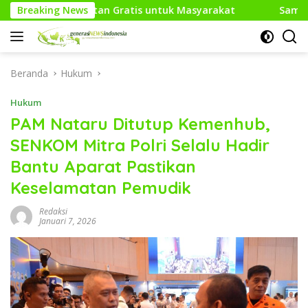
Langsung
n Gratis untuk Masyarakat
Breaking News
Sambut HUT RI Ke-81, Medi
ke
konten
Beranda
Hukum
Hukum
PAM Nataru Ditutup Kemenhub,
SENKOM Mitra Polri Selalu Hadir
Bantu Aparat Pastikan
Keselamatan Pemudik
Redaksi
Januari 7, 2026