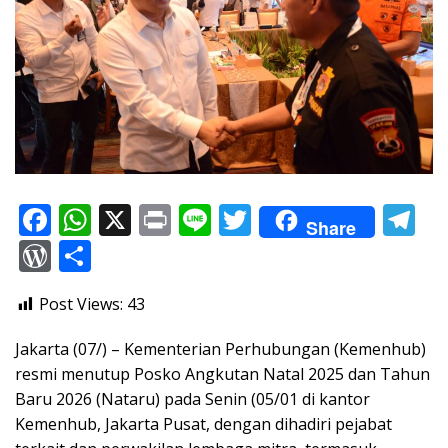
F
W
X
Pr
Li
T
T
Share
ac
h
in
n
w
el
W
S
e
at
t
e
itt
e
or
h
Post Views:
43
b
s
er
gr
d
ar
o
A
a
Pr
e
Jakarta (07/) – Kementerian Perhubungan (Kemenhub)
o
p
m
e
resmi menutup Posko Angkutan Natal 2025 dan Tahun
Baru 2026 (Nataru) pada Senin (05/01 di kantor
k
p
ss
Kemenhub, Jakarta Pusat, dengan dihadiri pejabat