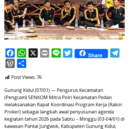
F
W
X
Pr
Li
T
T
Share
ac
h
in
n
w
el
W
S
e
at
t
e
itt
e
or
h
Post Views:
76
b
s
er
gr
d
ar
o
A
a
Pr
e
Gunung Kidul (07/01) — Pengurus Kecamatan
o
p
m
e
(Pengcam) SENKOM Mitra Polri Kecamatan Pedan
melaksanakan Rapat Koordinasi Program Kerja (Rakor
k
p
ss
Proker) sebagai langkah awal penyusunan agenda
kegiatan tahun 2026 pada Sabtu – Minggu (03-04/01) di
kawasan Pantai Jungwok, Kabupaten Gunung Kidul,