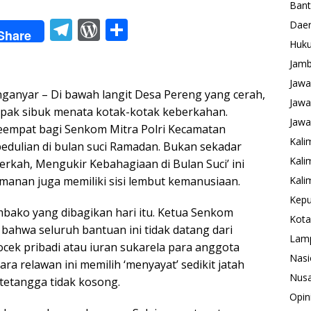
Ban
T
W
S
Daer
Share
el
or
h
Huk
Jamb
e
d
ar
Jawa
gr
Pr
e
yar – Di bawah langit Desa Pereng yang cerah,
Jawa
a
e
pak sibuk menata kotak-kotak keberkahan.
Jawa
keempat bagi Senkom Mitra Polri Kecamatan
m
ss
Kali
edulian di bulan suci Ramadan. Bukan sekadar
Kali
erkah, Mengukir Kebahagiaan di Bulan Suci’ ini
manan juga memiliki sisi lembut kemanusiaan.
Kali
Kepu
embako yang dibagikan hari itu. Ketua Senkom
Kota
hwa seluruh bantuan ini tidak datang dari
Lam
ocek pribadi atau iuran sukarela para anggota
Nasi
a relawan ini memilih ‘menyayat’ sedikit jatah
Nusa
tetangga tidak kosong.
Opin