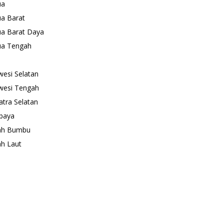
ua
a Barat
a Barat Daya
ua Tengah
wesi Selatan
wesi Tengah
tra Selatan
baya
ah Bumbu
h Laut