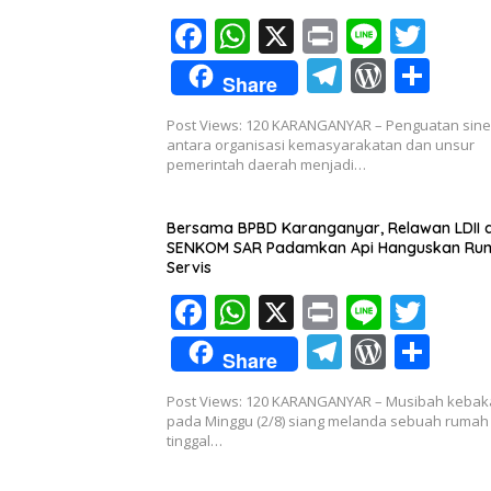
F
W
X
Pr
Li
T
ac
h
in
n
w
T
W
S
Share
e
at
t
e
itt
el
or
h
Post Views: 120 KARANGANYAR – Penguatan sine
b
s
er
e
d
ar
antara organisasi kemasyarakatan dan unsur
o
A
pemerintah daerah menjadi…
gr
Pr
e
o
p
a
e
Bersama BPBD Karanganyar, Relawan LDII 
k
p
m
ss
SENKOM SAR Padamkan Api Hanguskan Ru
Servis
F
W
X
Pr
Li
T
ac
h
in
n
w
T
W
S
Share
e
at
t
e
itt
el
or
h
Post Views: 120 KARANGANYAR – Musibah kebak
b
s
er
e
d
ar
pada Minggu (2/8) siang melanda sebuah rumah
o
A
tinggal…
gr
Pr
e
o
p