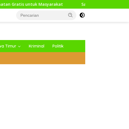
asyarakat
Sambut HUT RI Ke-81, Media Generasi News 
wa Timur
Kriminal
Politik