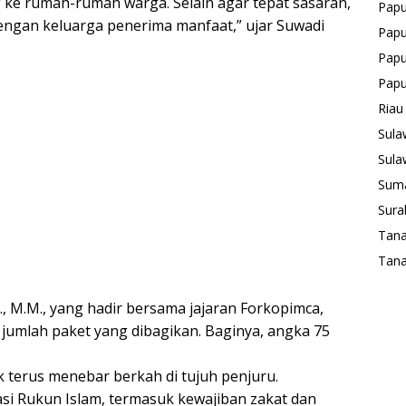
ke rumah-rumah warga. Selain agar tepat sasaran,
Pap
dengan keluarga penerima manfaat,” ujar Suwadi
Papu
Papu
Pap
Riau
Sula
Sula
Suma
Sura
Tan
Tana
, M.M., yang hadir bersama jajaran Forkopimca,
jumlah paket yang dibagikan. Baginya, angka 75
 terus menebar berkah di tujuh penjuru.
si Rukun Islam, termasuk kewajiban zakat dan