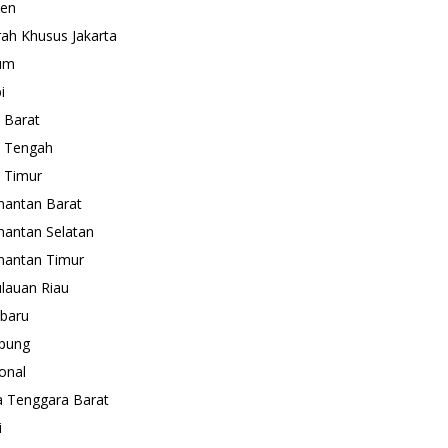
ten
ah Khusus Jakarta
um
i
 Barat
 Tengah
 Timur
mantan Barat
mantan Selatan
mantan Timur
lauan Riau
baru
pung
onal
 Tenggara Barat
i