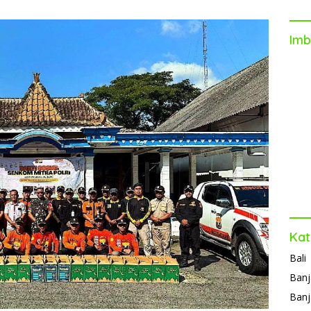
Imb
Kat
Bali
Banj
Banj