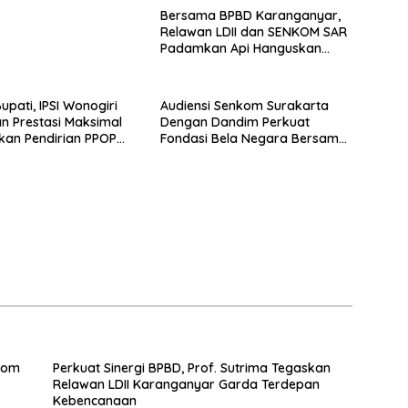
Bersama BPBD Karanganyar,
Relawan LDII dan SENKOM SAR
Padamkan Api Hanguskan
Rumah Servis
Bupati, IPSI Wonogiri
Audiensi Senkom Surakarta
n Prestasi Maksimal
Dengan Dandim Perkuat
kan Pendirian PPOP
Fondasi Bela Negara Bersama
lat
TNI
kom
Perkuat Sinergi BPBD, Prof. Sutrima Tegaskan
Relawan LDII Karanganyar Garda Terdepan
Kebencanaan