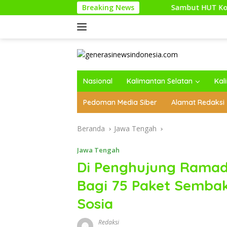
Langsung
Breaking News
Sambut HUT Kodam XXI/Raden Intan,
ke
konten
Nasional
Kalimantan Selatan
Kal
Pedoman Media Siber
Alamat Redaksi
Beranda
Jawa Tengah
Jawa Tengah
Di Penghujung Rama
Bagi 75 Paket Sembak
Sosia
Redaksi