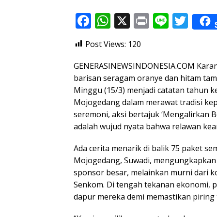
F
W
X
Pr
Li
T
ac
h
in
n
w
Post Views:
120
e
at
t
e
itt
b
s
er
GENERASINEWSINDONESIA.COM Karangan
o
A
barisan seragam oranye dan hitam tam
Minggu (15/3) menjadi catatan tahun 
o
p
Mojogedang dalam merawat tradisi kep
k
p
seremoni, aksi bertajuk ‘Mengalirkan B
adalah wujud nyata bahwa relawan kea
Ada cerita menarik di balik 75 paket s
Mojogedang, Suwadi, mengungkapkan ba
sponsor besar, melainkan murni dari k
Senkom. Di tengah tekanan ekonomi, par
dapur mereka demi memastikan piring 