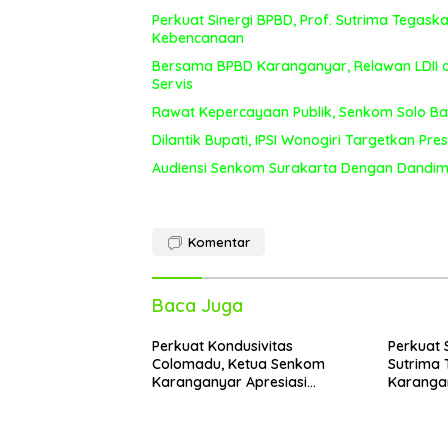
Perkuat Sinergi BPBD, Prof. Sutrima Tegas
Kebencanaan
Bersama BPBD Karanganyar, Relawan LDI
Servis
Rawat Kepercayaan Publik, Senkom Solo Bara
Dilantik Bupati, IPSI Wonogiri Targetkan Pr
Audiensi Senkom Surakarta Dengan Dandim
Komentar
Baca Juga
Perkuat Kondusivitas
Perkuat S
Colomadu, Ketua Senkom
Sutrima 
Karanganyar Apresiasi
Karanga
Audiensi Strategis Bersama
Kebenca
Forkopimcam