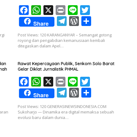
F
W
X
Pr
Li
T
ac
h
in
n
w
T
W
S
Share
e
at
t
e
itt
el
or
h
rgi
Post Views: 120 KARANGANYAR – Semangat gotong
b
s
er
e
d
ar
royong dan pengabdian kemanusiaan kembali
o
A
ditegaskan dalam Apel…
gr
Pr
e
o
p
a
e
dan
Rawat Kepercayaan Publik, Senkom Solo Barat
k
p
m
ss
mah
Gelar Diklat Jurnalistik PHMAL
F
W
X
Pr
Li
T
ac
h
in
n
w
T
W
S
Share
e
at
t
e
itt
el
or
h
Post Views: 120 GENERASINEWSINDONESIA.COM
b
s
er
e
d
ar
aran
Sukoharjo — Dinamika era digital memaksa sebuah
o
A
evolusi baru dalam dunia…
gr
Pr
e
o
p
a
e