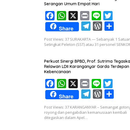
Serangan Umum Empat Hari
F
W
X
Pr
Li
T
ac
h
in
n
w
T
W
S
Share
e
at
t
e
itt
el
or
h
Post Views: 37 SURAKARTA — Sebanyak 1 Satua
b
s
er
e
d
ar
Setingkat Peleton (SST) atau 31 personel SENK
o
A
gr
Pr
e
o
p
a
e
Perkuat Sinergi BPBD, Prof. Sutrima Tegask
Relawan LDII Karanganyar Garda Terdepan
k
p
m
ss
Kebencanaan
F
W
X
Pr
Li
T
ac
h
in
n
w
T
W
S
Share
e
at
t
e
itt
el
or
h
Post Views: 37 KARANGANYAR – Semangat goton
b
s
er
e
d
ar
royong dan pengabdian kemanusiaan kembali
o
A
ditegaskan dalam Apel…
gr
Pr
e
o
p