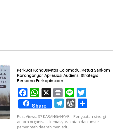
Pencak Silat
Perkuat Kondusivitas Colomadu, Ketua Senkom
Karanganyar Apresiasi Audiensi Strategis
Bersama Forkopimcam
F
W
X
Pr
Li
T
ac
h
in
n
w
T
W
S
Share
e
at
t
e
itt
el
or
h
Post Views: 37 KARANGANYAR – Penguatan sinergi
b
s
er
e
d
ar
antara organisasi kemasyarakatan dan unsur
o
A
pemerintah daerah menjadi…