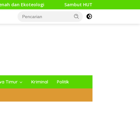
Sambut HUT Kodam XXI/Raden Intan, Kodim 0427/Way K
wa Timur
Kriminal
Politik