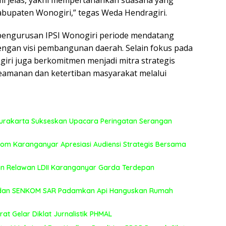
i jelas, yakni mempertahankan suasana yang
abupaten Wonogiri,” tegas Weda Hendragiri.
epengurusan IPSI Wonogiri periode mendatang
ngan visi pembangunan daerah. Selain fokus pada
ogiri juga berkomitmen menjadi mitra strategis
keamanan dan ketertiban masyarakat melalui
rakarta Sukseskan Upacara Peringatan Serangan
kom Karanganyar Apresiasi Audiensi Strategis Bersama
kan Relawan LDII Karanganyar Garda Terdepan
I dan SENKOM SAR Padamkan Api Hanguskan Rumah
t Gelar Diklat Jurnalistik PHMAL