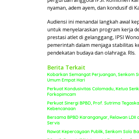
perguruan anggota IPSI. Komitmen kam
nyaman, adem ayem, dan kondusif di K
Audiensi ini menandai langkah awal k
untuk menyelaraskan program kerja de
prestasi atlet di gelanggang, IPSI Won
pemerintah dalam menjaga stabilitas 
pendekatan budaya dan olahraga. Rls.
Berita Terkait
Kobarkan Semangat Perjuangan, Senkom Su
Umum Empat Hari
Perkuat Kondusivitas Colomadu, Ketua Sen
Forkopimcam
Perkuat Sinergi BPBD, Prof. Sutrima Tegas
Kebencanaan
Bersama BPBD Karanganyar, Relawan LDI
Servis
Rawat Kepercayaan Publik, Senkom Solo Bara