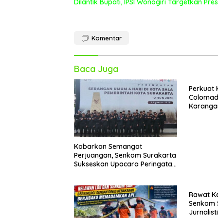
Dilantik Bupati, IPSI Wonogiri Targetkan Pr
Komentar
Baca Juga
Perkuat 
Colomad
Karangan
Audiensi
Forkopi
Kobarkan Semangat
Perjuangan, Senkom Surakarta
Sukseskan Upacara Peringatan
Serangan Umum Empat Hari
Rawat Ke
Senkom S
Jurnalis