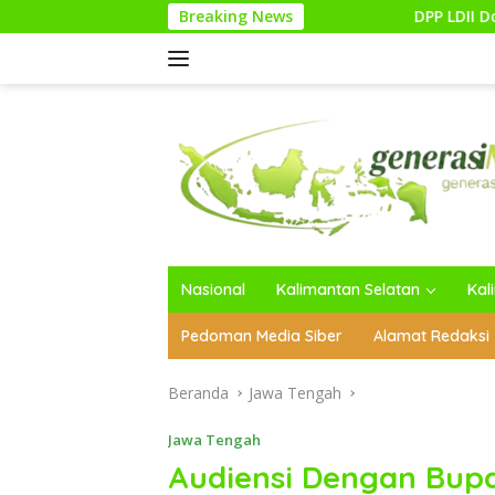
Langsung
Breaking News
DPP LDII Dorong Pemulihan Huta
ke
konten
Nasional
Kalimantan Selatan
Kal
Pedoman Media Siber
Alamat Redaksi
Beranda
Jawa Tengah
Jawa Tengah
Audiensi Dengan Bupat