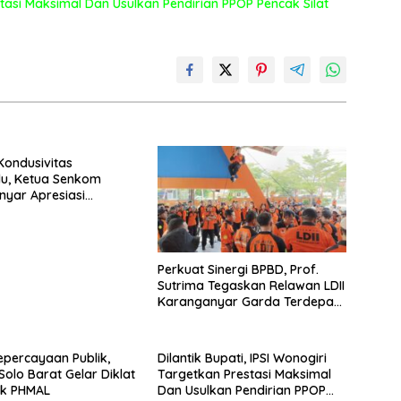
estasi Maksimal Dan Usulkan Pendirian PPOP Pencak Silat
Kondusivitas
u, Ketua Senkom
yar Apresiasi
 Strategis Bersama
mcam
Perkuat Sinergi BPBD, Prof.
Sutrima Tegaskan Relawan LDII
Karanganyar Garda Terdepan
Kebencanaan
percayaan Publik,
Dilantik Bupati, IPSI Wonogiri
olo Barat Gelar Diklat
Targetkan Prestasi Maksimal
tik PHMAL
Dan Usulkan Pendirian PPOP