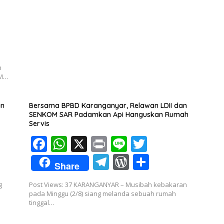
gr
Pr
e
o
p
a
e
k
p
m
ss
n
OM…
an
Bersama BPBD Karanganyar, Relawan LDII dan
SENKOM SAR Padamkan Api Hanguskan Rumah
Servis
F
W
X
Pr
Li
T
ac
h
in
n
w
T
W
S
Share
e
at
t
e
itt
el
or
h
g
Post Views: 37 KARANGANYAR – Musibah kebakaran
b
s
er
e
d
ar
pada Minggu (2/8) siang melanda sebuah rumah
o
A
tinggal…
gr
Pr
e
o
p