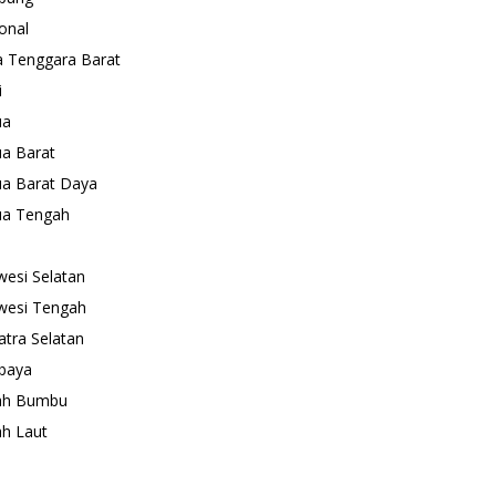
onal
 Tenggara Barat
i
ua
a Barat
a Barat Daya
ua Tengah
wesi Selatan
wesi Tengah
tra Selatan
baya
ah Bumbu
h Laut