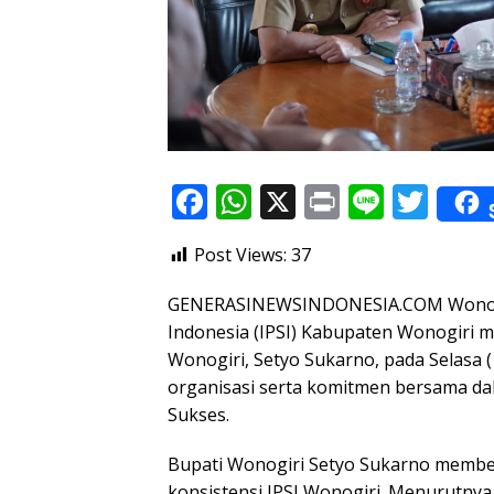
F
W
X
Pr
Li
T
ac
h
in
n
w
Post Views:
37
e
at
t
e
itt
b
s
er
GENERASINEWSINDONESIA.COM Wonogiri 
o
A
Indonesia (IPSI) Kabupaten Wonogiri 
Wonogiri, Setyo Sukarno, pada Selasa
o
p
organisasi serta komitmen bersama dal
k
p
Sukses.
Bupati Wonogiri Setyo Sukarno memberi
konsistensi IPSI Wonogiri. Menurutnya