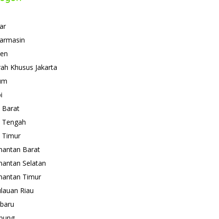
ar
armasin
ten
ah Khusus Jakarta
um
i
 Barat
 Tengah
 Timur
mantan Barat
mantan Selatan
mantan Timur
lauan Riau
baru
pung