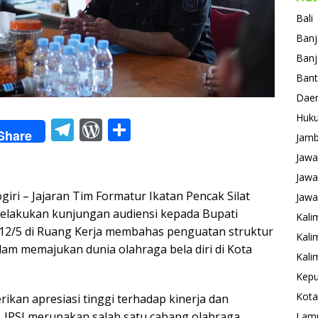
Bali
Banj
Banj
Ban
Daer
Huk
T
W
S
Share
Jamb
el
or
h
Jawa
e
d
ar
Jawa
gr
Pr
e
– Jajaran Tim Formatur Ikatan Pencak Silat
Jawa
a
e
melakukan kunjungan audiensi kepada Bupati
Kali
 (12/5 di Ruang Kerja membahas penguatan struktur
m
ss
Kali
am memajukan dunia olahraga bela diri di Kota
Kali
Kepu
Kota
kan apresiasi tinggi terhadap kinerja dan
, IPSI merupakan salah satu cabang olahraga
Lam