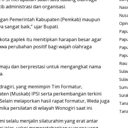
ib administrasi dan organisasi.
Nasi
Nusa
 dengan Pemerintah Kabupaten (Pemkab) maupun
Opin
sangat baik,” ujar Bupati.
Pap
 kota gaplek itu menitipkan harapan besar agar
Papu
a perubahan positif bagi wajah olahraga
Papu
Pap
Riau
 maju dan berprestasi untuk mengangkat nama
Sula
a.
Sula
ndragiri, yang memimpin Tim Formatur,
Suma
en (Muskab) IPSI serta perkembangan terkini
Sura
lain melaporkan hasil rapat formatur, Weda juga
Tan
 persilatan di wilayah Wonogiri saat ini.
Tana
ami selalu menjalin silaturahim yang erat antar