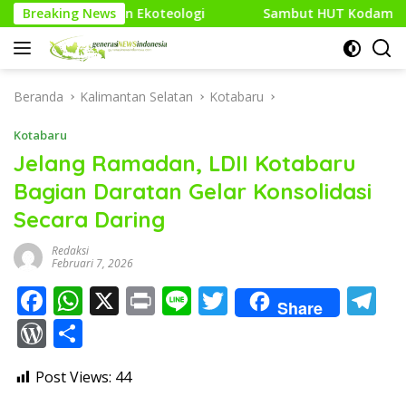
Langsung
Ekoteologi
Breaking News
Sambut HUT Kodam XXI/Raden Intan, Kodim 
ke
konten
Beranda
Kalimantan Selatan
Kotabaru
Kotabaru
Jelang Ramadan, LDII Kotabaru
Bagian Daratan Gelar Konsolidasi
Secara Daring
Redaksi
Februari 7, 2026
F
W
X
Pr
Li
T
T
Share
ac
h
in
n
w
el
W
S
e
at
t
e
itt
e
or
h
Post Views:
44
b
s
er
gr
d
ar