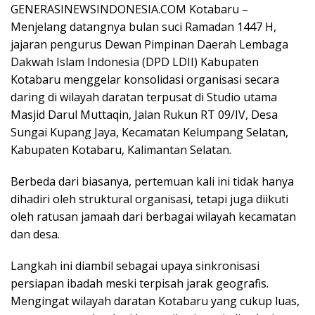
o
A
a
Pr
e
GENERASINEWSINDONESIA.COM ​Kotabaru –
o
p
m
e
Menjelang datangnya bulan suci Ramadan 1447 H,
jajaran pengurus Dewan Pimpinan Daerah Lembaga
k
p
ss
Dakwah Islam Indonesia (DPD LDII) Kabupaten
Kotabaru menggelar konsolidasi organisasi secara
daring di wilayah daratan terpusat di Studio utama
Masjid Darul Muttaqin, Jalan Rukun RT 09/IV, Desa
Sungai Kupang Jaya, Kecamatan Kelumpang Selatan,
Kabupaten Kotabaru, Kalimantan Selatan.
Berbeda dari biasanya, pertemuan kali ini tidak hanya
dihadiri oleh struktural organisasi, tetapi juga diikuti
oleh ratusan jamaah dari berbagai wilayah kecamatan
dan desa.
​Langkah ini diambil sebagai upaya sinkronisasi
persiapan ibadah meski terpisah jarak geografis.
Mengingat wilayah daratan Kotabaru yang cukup luas,