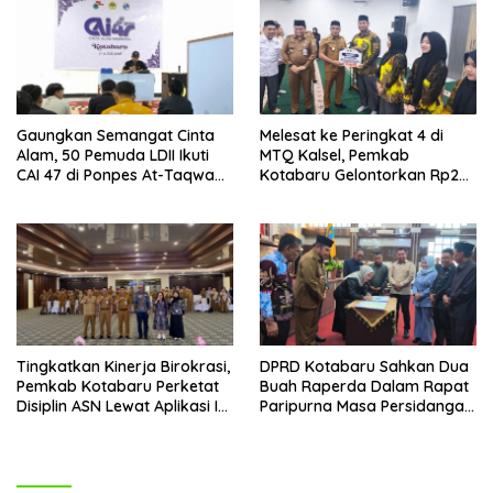
Gaungkan Semangat Cinta
Melesat ke Peringkat 4 di
Alam, 50 Pemuda LDII Ikuti
MTQ Kalsel, Pemkab
CAI 47 di Ponpes At-Taqwa
Kotabaru Gelontorkan Rp265
Kotabaru
Juta Bagi Pemenang
Tingkatkan Kinerja Birokrasi,
DPRD Kotabaru Sahkan Dua
Pemkab Kotabaru Perketat
Buah Raperda Dalam Rapat
Disiplin ASN Lewat Aplikasi I-
Paripurna Masa Persidangan
DIS
III