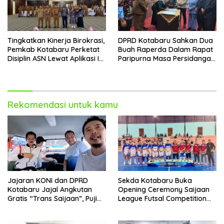
Tingkatkan Kinerja Birokrasi,
DPRD Kotabaru Sahkan Dua
Pemkab Kotabaru Perketat
Buah Raperda Dalam Rapat
Disiplin ASN Lewat Aplikasi I-
Paripurna Masa Persidangan
DIS
III
Rekomendasi untuk kamu
Jajaran KONI dan DPRD
Sekda Kotabaru Buka
Kotabaru Jajal Angkutan
Opening Ceremony Saijaan
Gratis “Trans Saijaan”, Puji
League Futsal Competition
Kenyamanan dan
Kotabaru Hebat 2026
Fasilitasnya