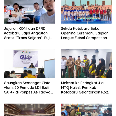
Jajaran KONI dan DPRD
Sekda Kotabaru Buka
Kotabaru Jajal Angkutan
Opening Ceremony Saijaan
Gratis “Trans Saijaan”, Puji
League Futsal Competition
Kenyamanan dan
Kotabaru Hebat 2026
Fasilitasnya
Gaungkan Semangat Cinta
Melesat ke Peringkat 4 di
Alam, 50 Pemuda LDII Ikuti
MTQ Kalsel, Pemkab
CAI 47 di Ponpes At-Taqwa
Kotabaru Gelontorkan Rp265
Kotabaru
Juta Bagi Pemenang