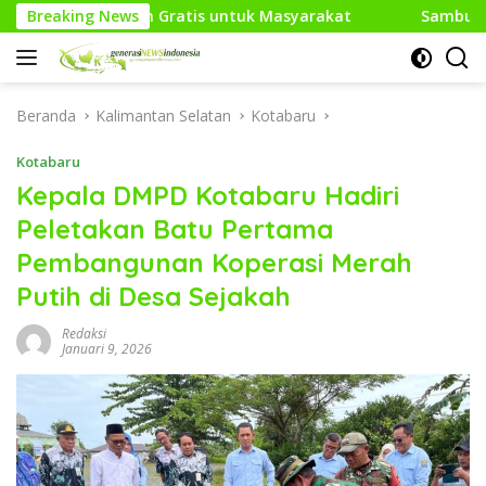
Langsung
tis untuk Masyarakat
Breaking News
Sambut HUT RI Ke-81, Media Gen
ke
konten
Beranda
Kalimantan Selatan
Kotabaru
Kotabaru
Kepala DMPD Kotabaru Hadiri
Peletakan Batu Pertama
Pembangunan Koperasi Merah
Putih di Desa Sejakah
Redaksi
Januari 9, 2026