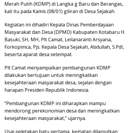
k
p
ss
Merah Putih (KDMP) di Langka g Baru dan Berangas,
kali itu pada Kamis (08/01) giliran di Desa Sejakah.
Kegiatan ini dihadiri Kepala Dinas Pemberdayaan
Masyarakat dan Desa (DPMD) Kabupaten Kotabaru H.
Basuki, SH, MH, Plt Camat, Leilanaranti Arsyana,
Forkopimca, Pjs. Kepala Desa Sejakah, Abdullah, S.PdI,
beserta aparat desa setempat.
Plt Camat menyampaikan pembangunan KDMP
dilakukan bertujuan untuk meningkatkan
kesejahteraan masyarakat desa, sejalan dengan
harapan Presiden Republik Indonesia.
“Pembangunan KDMP ini diharapkan mampu
mendorong perekonomian desa dan meningkatkan
kesejahteraan masyarakat,” ujarnya.
Usai peletakan batu pertama, kegiatan dilanjutkan