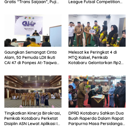
Gratis “Trans Saijaan”, Puji
League Futsal Competition
Kenyamanan dan
Kotabaru Hebat 2026
Fasilitasnya
Gaungkan Semangat Cinta
Melesat ke Peringkat 4 di
Alam, 50 Pemuda LDII Ikuti
MTQ Kalsel, Pemkab
CAI 47 di Ponpes At-Taqwa
Kotabaru Gelontorkan Rp265
Kotabaru
Juta Bagi Pemenang
Tingkatkan Kinerja Birokrasi,
DPRD Kotabaru Sahkan Dua
Pemkab Kotabaru Perketat
Buah Raperda Dalam Rapat
Disiplin ASN Lewat Aplikasi I-
Paripurna Masa Persidangan
DIS
III