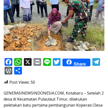
F
W
X
Pr
Li
T
T
Share
ac
h
in
n
w
el
W
S
e
at
t
e
itt
e
or
h
Post Views:
50
b
s
er
gr
d
ar
o
A
a
Pr
e
GENERASINEWSINDONESIA.COM, Kotabaru – Setelah 2
o
p
m
e
desa di Kecamatan Pulaulaut Timur, dilakukan
peletakan batu pertama pembangunan Koperasi Desa