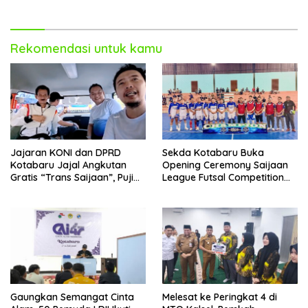
Rekomendasi untuk kamu
Jajaran KONI dan DPRD
Sekda Kotabaru Buka
Kotabaru Jajal Angkutan
Opening Ceremony Saijaan
Gratis “Trans Saijaan”, Puji
League Futsal Competition
Kenyamanan dan
Kotabaru Hebat 2026
Fasilitasnya
Gaungkan Semangat Cinta
Melesat ke Peringkat 4 di