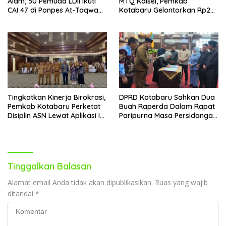
Alam, 50 Pemuda LDII Ikuti
MTQ Kalsel, Pemkab
CAI 47 di Ponpes At-Taqwa
Kotabaru Gelontorkan Rp265
Kotabaru
Juta Bagi Pemenang
Tingkatkan Kinerja Birokrasi,
DPRD Kotabaru Sahkan Dua
Pemkab Kotabaru Perketat
Buah Raperda Dalam Rapat
Disiplin ASN Lewat Aplikasi I-
Paripurna Masa Persidangan
DIS
III
Tinggalkan Balasan
Alamat email Anda tidak akan dipublikasikan.
Ruas yang wajib
ditandai
*