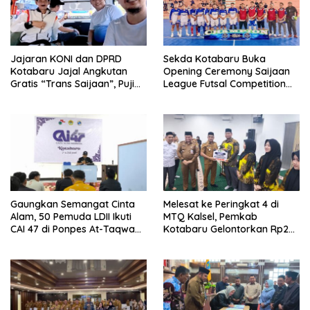
Jajaran KONI dan DPRD
Sekda Kotabaru Buka
Kotabaru Jajal Angkutan
Opening Ceremony Saijaan
Gratis “Trans Saijaan”, Puji
League Futsal Competition
Kenyamanan dan
Kotabaru Hebat 2026
Fasilitasnya
Gaungkan Semangat Cinta
Melesat ke Peringkat 4 di
Alam, 50 Pemuda LDII Ikuti
MTQ Kalsel, Pemkab
CAI 47 di Ponpes At-Taqwa
Kotabaru Gelontorkan Rp265
Kotabaru
Juta Bagi Pemenang