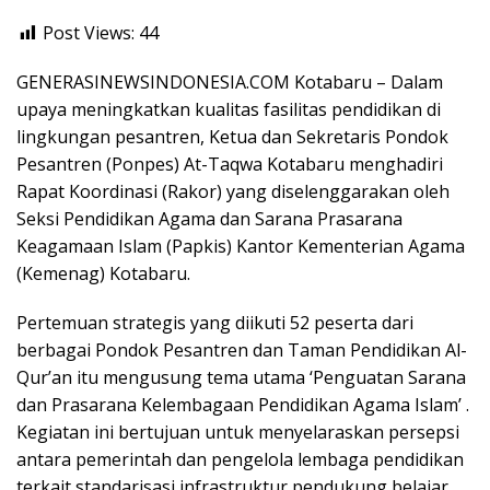
e
at
t
e
itt
e
or
h
Post Views:
44
b
s
er
gr
d
ar
o
A
a
Pr
e
GENERASINEWSINDONESIA.COM ​Kotabaru – Dalam
o
p
m
e
upaya meningkatkan kualitas fasilitas pendidikan di
lingkungan pesantren, Ketua dan Sekretaris Pondok
k
p
ss
Pesantren (Ponpes) At-Taqwa Kotabaru menghadiri
Rapat Koordinasi (Rakor) yang diselenggarakan oleh
Seksi Pendidikan Agama dan Sarana Prasarana
Keagamaan Islam (Papkis) Kantor Kementerian Agama
(Kemenag) Kotabaru.
​Pertemuan strategis yang diikuti 52 peserta dari
berbagai Pondok Pesantren dan Taman Pendidikan Al-
Qur’an itu mengusung tema utama ‘Penguatan Sarana
dan Prasarana Kelembagaan Pendidikan Agama Islam’ .
Kegiatan ini bertujuan untuk menyelaraskan persepsi
antara pemerintah dan pengelola lembaga pendidikan
terkait standarisasi infrastruktur pendukung belajar