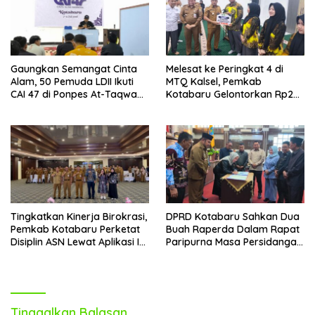
Gaungkan Semangat Cinta
Melesat ke Peringkat 4 di
Alam, 50 Pemuda LDII Ikuti
MTQ Kalsel, Pemkab
CAI 47 di Ponpes At-Taqwa
Kotabaru Gelontorkan Rp265
Kotabaru
Juta Bagi Pemenang
Tingkatkan Kinerja Birokrasi,
DPRD Kotabaru Sahkan Dua
Pemkab Kotabaru Perketat
Buah Raperda Dalam Rapat
Disiplin ASN Lewat Aplikasi I-
Paripurna Masa Persidangan
DIS
III
Tinggalkan Balasan