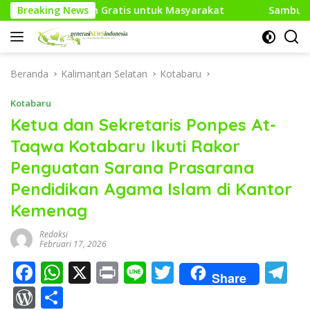
Langsung
ratis untuk Masyarakat
Breaking News
Sambut HUT RI Ke-81, Media G
ke
konten
Beranda
Kalimantan Selatan
Kotabaru
Kotabaru
Ketua dan Sekretaris Ponpes At-
Taqwa Kotabaru Ikuti Rakor
Penguatan Sarana Prasarana
Pendidikan Agama Islam di Kantor
Kemenag
Redaksi
Februari 17, 2026
F
W
X
Pr
Li
T
T
Share
ac
h
in
n
w
el
W
S