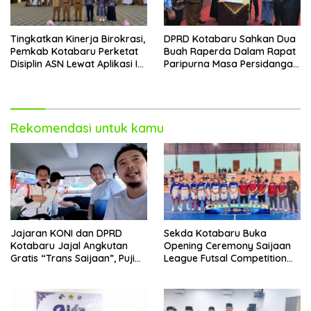
Tingkatkan Kinerja Birokrasi,
DPRD Kotabaru Sahkan Dua
Pemkab Kotabaru Perketat
Buah Raperda Dalam Rapat
Disiplin ASN Lewat Aplikasi I-
Paripurna Masa Persidangan
DIS
III
Rekomendasi untuk kamu
Jajaran KONI dan DPRD
Sekda Kotabaru Buka
Kotabaru Jajal Angkutan
Opening Ceremony Saijaan
Gratis “Trans Saijaan”, Puji
League Futsal Competition
Kenyamanan dan
Kotabaru Hebat 2026
Fasilitasnya