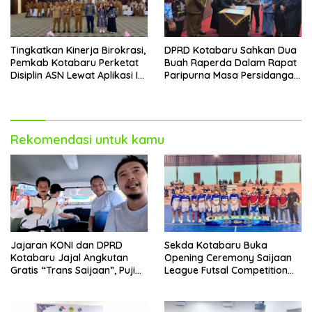
Tingkatkan Kinerja Birokrasi,
DPRD Kotabaru Sahkan Dua
Pemkab Kotabaru Perketat
Buah Raperda Dalam Rapat
Disiplin ASN Lewat Aplikasi I-
Paripurna Masa Persidangan
DIS
III
Rekomendasi untuk kamu
Jajaran KONI dan DPRD
Sekda Kotabaru Buka
Kotabaru Jajal Angkutan
Opening Ceremony Saijaan
Gratis “Trans Saijaan”, Puji
League Futsal Competition
Kenyamanan dan
Kotabaru Hebat 2026
Fasilitasnya