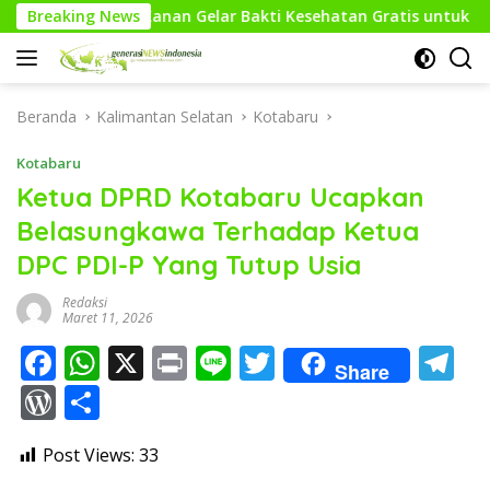
Langsung
an Gelar Bakti Kesehatan Gratis untuk Masyarakat
Breaking News
Sa
ke
konten
Beranda
Kalimantan Selatan
Kotabaru
Kotabaru
Ketua DPRD Kotabaru Ucapkan
Belasungkawa Terhadap Ketua
DPC PDI-P Yang Tutup Usia
Redaksi
Maret 11, 2026
F
W
X
Pr
Li
T
T
Share
ac
h
in
n
w
el
W
S
e
at
t
e
itt
e
or
h
Post Views:
33
b
s
er
gr
d
ar