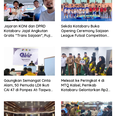
Jajaran KONI dan DPRD
Sekda Kotabaru Buka
Kotabaru Jajal Angkutan
Opening Ceremony Saijaan
Gratis “Trans Saijaan”, Puji
League Futsal Competition
Kenyamanan dan
Kotabaru Hebat 2026
Fasilitasnya
Gaungkan Semangat Cinta
Melesat ke Peringkat 4 di
Alam, 50 Pemuda LDII Ikuti
MTQ Kalsel, Pemkab
CAI 47 di Ponpes At-Taqwa
Kotabaru Gelontorkan Rp265
Kotabaru
Juta Bagi Pemenang