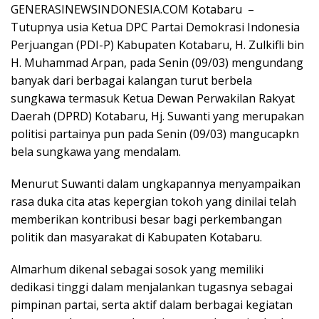
o
A
a
Pr
e
GENERASINEWSINDONESIA.COM Kotabaru –
o
p
m
e
Tutupnya usia Ketua DPC Partai Demokrasi Indonesia
Perjuangan (PDI-P) Kabupaten Kotabaru, H. Zulkifli bin
k
p
ss
H. Muhammad Arpan, pada Senin (09/03) mengundang
banyak dari berbagai kalangan turut berbela
sungkawa termasuk Ketua Dewan Perwakilan Rakyat
Daerah (DPRD) Kotabaru, Hj. Suwanti yang merupakan
politisi partainya pun pada Senin (09/03) mangucapkn
bela sungkawa yang mendalam.
Menurut Suwanti dalam ungkapannya menyampaikan
rasa duka cita atas kepergian tokoh yang dinilai telah
memberikan kontribusi besar bagi perkembangan
politik dan masyarakat di Kabupaten Kotabaru.
Almarhum dikenal sebagai sosok yang memiliki
dedikasi tinggi dalam menjalankan tugasnya sebagai
pimpinan partai, serta aktif dalam berbagai kegiatan