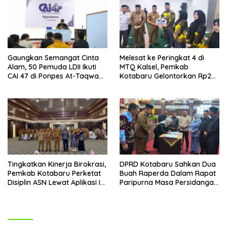
Gaungkan Semangat Cinta
Melesat ke Peringkat 4 di
Alam, 50 Pemuda LDII Ikuti
MTQ Kalsel, Pemkab
CAI 47 di Ponpes At-Taqwa
Kotabaru Gelontorkan Rp265
Kotabaru
Juta Bagi Pemenang
Tingkatkan Kinerja Birokrasi,
DPRD Kotabaru Sahkan Dua
Pemkab Kotabaru Perketat
Buah Raperda Dalam Rapat
Disiplin ASN Lewat Aplikasi I-
Paripurna Masa Persidangan
DIS
III