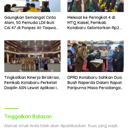
Gaungkan Semangat Cinta
Melesat ke Peringkat 4 di
Alam, 50 Pemuda LDII Ikuti
MTQ Kalsel, Pemkab
CAI 47 di Ponpes At-Taqwa
Kotabaru Gelontorkan Rp265
Kotabaru
Juta Bagi Pemenang
Tingkatkan Kinerja Birokrasi,
DPRD Kotabaru Sahkan Dua
Pemkab Kotabaru Perketat
Buah Raperda Dalam Rapat
Disiplin ASN Lewat Aplikasi I-
Paripurna Masa Persidangan
DIS
III
Tinggalkan Balasan
Alamat email Anda tidak akan dipublikasikan.
Ruas yang wajib