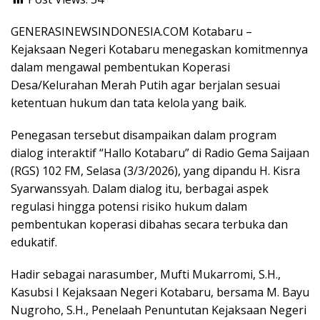
b
s
er
gr
d
ar
o
A
a
Pr
e
GENERASINEWSINDONESIA.COM Kotabaru –
o
p
m
e
Kejaksaan Negeri Kotabaru menegaskan komitmennya
dalam mengawal pembentukan Koperasi
k
p
ss
Desa/Kelurahan Merah Putih agar berjalan sesuai
ketentuan hukum dan tata kelola yang baik.
Penegasan tersebut disampaikan dalam program
dialog interaktif “Hallo Kotabaru” di Radio Gema Saijaan
(RGS) 102 FM, Selasa (3/3/2026), yang dipandu H. Kisra
Syarwanssyah. Dalam dialog itu, berbagai aspek
regulasi hingga potensi risiko hukum dalam
pembentukan koperasi dibahas secara terbuka dan
edukatif.
Hadir sebagai narasumber, Mufti Mukarromi, S.H.,
Kasubsi I Kejaksaan Negeri Kotabaru, bersama M. Bayu
Nugroho, S.H., Penelaah Penuntutan Kejaksaan Negeri