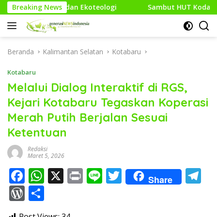
Langsung
 Ekoteologi
Breaking News
Sambut HUT Kodam XXI/Raden Intan, Kodim
ke
konten
Beranda
Kalimantan Selatan
Kotabaru
Kotabaru
Melalui Dialog Interaktif di RGS,
Kejari Kotabaru Tegaskan Koperasi
Merah Putih Berjalan Sesuai
Ketentuan
Redaksi
Maret 5, 2026
F
W
X
Pr
Li
T
T
Share
ac
h
in
n
w
el
W
S
e
at
t
e
itt
e
or
h
Post Views:
34