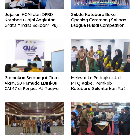
Jajaran KONI dan DPRD
Sekda Kotabaru Buka
Kotabaru Jajal Angkutan
Opening Ceremony Saijaan
Gratis “Trans Saijaan”, Puji
League Futsal Competition
Kenyamanan dan
Kotabaru Hebat 2026
Fasilitasnya
Gaungkan Semangat Cinta
Melesat ke Peringkat 4 di
Alam, 50 Pemuda LDII Ikuti
MTQ Kalsel, Pemkab
CAI 47 di Ponpes At-Taqwa
Kotabaru Gelontorkan Rp265
Kotabaru
Juta Bagi Pemenang