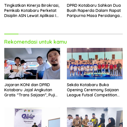
Tingkatkan Kinerja Birokrasi,
DPRD Kotabaru Sahkan Dua
Pemkab Kotabaru Perketat
Buah Raperda Dalam Rapat
Disiplin ASN Lewat Aplikasi I-
Paripurna Masa Persidangan
DIS
III
Rekomendasi untuk kamu
Jajaran KONI dan DPRD
Sekda Kotabaru Buka
Kotabaru Jajal Angkutan
Opening Ceremony Saijaan
Gratis “Trans Saijaan”, Puji
League Futsal Competition
Kenyamanan dan
Kotabaru Hebat 2026
Fasilitasnya