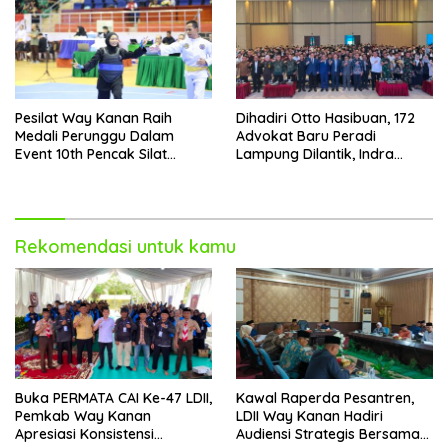
Pesilat Way Kanan Raih
Dihadiri Otto Hasibuan, 172
Medali Perunggu Dalam
Advokat Baru Peradi
Event 10th Pencak Silat
Lampung Dilantik, Indra
Championship 2026 di
Septa Siap Bentuk LBH
Vietnam
Rekomendasi untuk kamu
Buka PERMATA CAI Ke-47 LDII,
Kawal Raperda Pesantren,
Pemkab Way Kanan
LDII Way Kanan Hadiri
Apresiasi Konsistensi
Audiensi Strategis Bersama