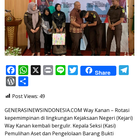
F
W
X
Pr
Li
T
T
Share
ac
h
in
n
w
el
W
S
e
at
t
e
itt
e
or
h
Post Views:
49
b
s
er
gr
d
ar
o
A
a
Pr
e
GENERASINEWSINDONESIA.COM Way Kanan – Rotasi
o
p
m
e
kepemimpinan di lingkungan Kejaksaan Negeri (Kejari)
Way Kanan kembali bergulir. Kepala Seksi (Kasi)
k
p
ss
Pemulihan Aset dan Pengelolaan Barang Bukti