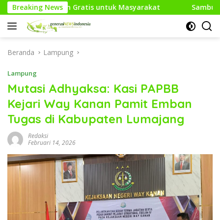
Langsung
tis untuk Masyarakat
Breaking News
Sambut HUT RI Ke-81, Media Gen
ke
konten
Beranda
Lampung
Lampung
Mutasi Adhyaksa: Kasi PAPBB
Kejari Way Kanan Pamit Emban
Tugas di Kabupaten Lumajang
Redaksi
Februari 14, 2026