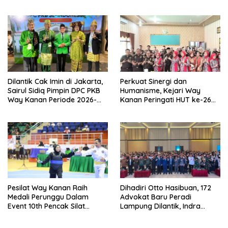
Pembinaan Pemuda
DPRD
Dilantik Cak Imin di Jakarta,
Perkuat Sinergi dan
Sairul Sidiq Pimpin DPC PKB
Humanisme, Kejari Way
Way Kanan Periode 2026-
Kanan Peringati HUT ke-26
2031
IAD dan HBA ke-66
Pesilat Way Kanan Raih
Dihadiri Otto Hasibuan, 172
Medali Perunggu Dalam
Advokat Baru Peradi
Event 10th Pencak Silat
Lampung Dilantik, Indra
Championship 2026 di
Septa Siap Bentuk LBH
Vietnam