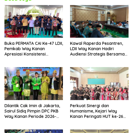
Buka PERMATA CAI Ke-47 LDII,
Kawal Raperda Pesantren,
Pemkab Way Kanan
LDII Way Kanan Hadiri
Apresiasi Konsistensi
Audiensi Strategis Bersama
Pembinaan Pemuda
DPRD
Dilantik Cak Imin di Jakarta,
Perkuat Sinergi dan
Sairul Sidiq Pimpin DPC PKB
Humanisme, Kejari Way
Way Kanan Periode 2026-
Kanan Peringati HUT ke-26
2031
IAD dan HBA ke-66