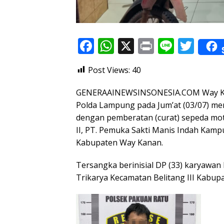
F
W
X
Pr
Li
T
ac
h
in
n
w
Post Views:
40
e
at
t
e
itt
b
s
er
GENERAAINEWSINSONESIA.COM Way Kan
o
A
Polda Lampung pada Jum’at (03/07) me
dengan pemberatan (curat) sepeda motor
o
p
II, PT. Pemuka Sakti Manis Indah Ka
k
p
Kabupaten Way Kanan.
Tersangka berinisial DP (33) karyawan 
Trikarya Kecamatan Belitang III Kabup