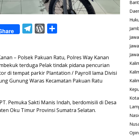
Ban
Daer
Huk
T
W
S
Jamb
Share
el
or
h
Jawa
e
d
ar
Jawa
gr
Pr
e
Jawa
an – Polsek Pakuan Ratu, Polres Way Kanan
Kali
a
e
mbekuk terduga Pelak tindak pidana pencurian
Kali
 di tempat parkir Plantation / Payroll lama Divisi
m
ss
mpung Gunung Waras Kecamatan Pakuan Ratu
Kali
Kepu
Kota
PT. Pemuka Sakti Manis Indah, berdomisili di Desa
Lam
aten Oku Timur Provinsi Sumatra Selatan.
Nasi
Nusa
Opin