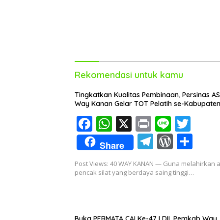
Rekomendasi untuk kamu
Tingkatkan Kualitas Pembinaan, Persinas A
Way Kanan Gelar TOT Pelatih se-Kabupate
F
W
X
Pr
Li
T
ac
h
in
n
w
T
W
S
Share
e
at
t
e
itt
el
or
h
Post Views: 40 WAY KANAN — Guna melahirkan a
b
s
er
e
d
ar
pencak silat yang berdaya saing tinggi…
o
A
gr
Pr
e
o
p
a
e
k
p
m
ss
Buka PERMATA CAI Ke-47 LDII, Pemkab Way