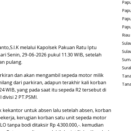
Pap
Papu
Papu
Pap
Riau
Sula
nto,S.I.K melalui Kapolsek Pakuan Ratu Iptu
Sula
i Senin, 29-06-2026 pukul 11.30 WIB, setelah
Suma
an pulang.
Sura
rkiran dan akan mengambil sepeda motor milik
Tan
lang dari parkiran, adapun terakhir kali korban
Tana
24 WIB, yang pada saat itu sepeda R2 tersebut di
l divisi 2 PT.PSMI.
 kekantor untuk absen lalu setelah absen, korban
ekerja, kerugian korban satu unit sepeda motor
O tanpa bodi ditaksir Rp 4.300.000,-. kemudian