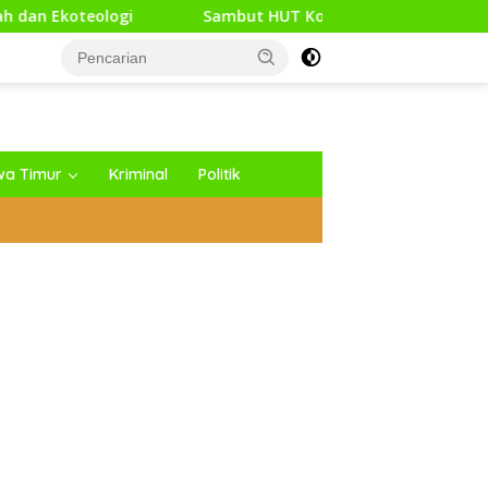
Sambut HUT Kodam XXI/Raden Intan, Kodim 0427/Way Kan
wa Timur
Kriminal
Politik