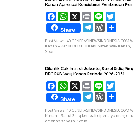
Kanan Apresiasi Konsistensi Pembinaan Pe
F
W
X
Pr
Li
T
ac
h
in
n
w
T
W
S
Share
e
at
t
e
itt
el
or
h
Post Views: 40 GENERASINEWSINDONESIA.COM 
b
s
er
e
d
ar
Kanan – Ketua DPD LDII Kabupaten Way Kanan, 
o
A
Sobri,…
gr
Pr
e
o
p
a
e
Dilantik Cak Imin di Jakarta, Sairul Sidiq Pim
k
p
m
ss
DPC PKB Way Kanan Periode 2026-2031
F
W
X
Pr
Li
T
ac
h
in
n
w
T
W
S
Share
e
at
t
e
itt
el
or
h
Post Views: 40 GENERASINEWSINDONESIA.COM 
b
s
er
e
d
ar
Kanan – Sairul Sidiq kembali dipercaya menge
o
A
amanah sebagai Ketua…
gr
Pr
e