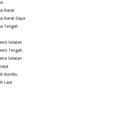
ua
a Barat
a Barat Daya
ua Tengah
wesi Selatan
wesi Tengah
tra Selatan
baya
ah Bumbu
h Laut