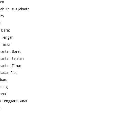
ten
ah Khusus Jakarta
um
i
 Barat
 Tengah
 Timur
mantan Barat
mantan Selatan
mantan Timur
lauan Riau
baru
pung
onal
 Tenggara Barat
i