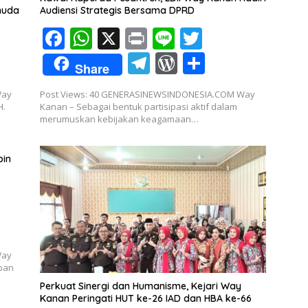
k
p
m
ss
muda
Audiensi Strategis Bersama DPRD
F
W
X
Pr
Li
T
ac
h
in
n
w
T
W
S
Share
e
at
t
e
itt
el
or
h
Way
Post Views: 40 GENERASINEWSINDONESIA.COM Way
b
s
er
e
d
ar
H.
Kanan – Sebagai bentuk partisipasi aktif dalam
o
A
merumuskan kebijakan keagamaan…
gr
Pr
e
o
p
a
e
pin
k
p
m
ss
Way
mban
Perkuat Sinergi dan Humanisme, Kejari Way
Kanan Peringati HUT ke-26 IAD dan HBA ke-66