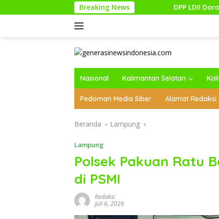
Langsung
Breaking News
DPP LDII Dorong Pemulihan Hutan 
ke
konten
Nasional
Kalimantan Selatan
Kal
Pedoman Media Siber
Alamat Redaksi
Beranda
Lampung
Lampung
Polsek Pakuan Ratu B
di PSMI
Redaksi
Juli 6, 2026