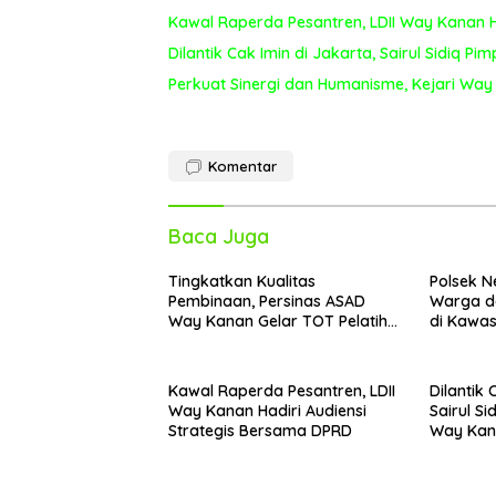
Kawal Raperda Pesantren, LDII Way Kanan H
Dilantik Cak Imin di Jakarta, Sairul Sidiq 
Perkuat Sinergi dan Humanisme, Kejari Way
Komentar
Baca Juga
Tingkatkan Kualitas
Polsek N
Pembinaan, Persinas ASAD
Warga d
Way Kanan Gelar TOT Pelatih
di Kawas
se-Kabupaten
Karta J
Kawal Raperda Pesantren, LDII
Dilantik 
Way Kanan Hadiri Audiensi
Sairul S
Strategis Bersama DPRD
Way Kan