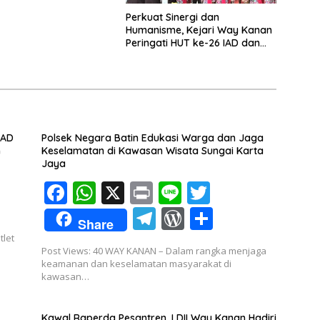
Perkuat Sinergi dan
Humanisme, Kejari Way Kanan
Peringati HUT ke-26 IAD dan
HBA ke-66
SAD
Polsek Negara Batin Edukasi Warga dan Jaga
n
Keselamatan di Kawasan Wisata Sungai Karta
Jaya
F
W
X
Pr
Li
T
ac
h
in
n
w
T
W
S
Share
e
at
t
e
itt
el
or
h
tlet
Post Views: 40 WAY KANAN – Dalam rangka menjaga
b
s
er
e
d
ar
keamanan dan keselamatan masyarakat di
o
A
kawasan…
gr
Pr
e
o
p
a
e
Kawal Raperda Pesantren, LDII Way Kanan Hadiri