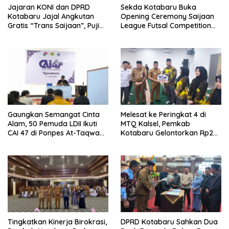
Jajaran KONI dan DPRD
Sekda Kotabaru Buka
Kotabaru Jajal Angkutan
Opening Ceremony Saijaan
Gratis “Trans Saijaan”, Puji
League Futsal Competition
Kenyamanan dan
Kotabaru Hebat 2026
Fasilitasnya
Gaungkan Semangat Cinta
Melesat ke Peringkat 4 di
Alam, 50 Pemuda LDII Ikuti
MTQ Kalsel, Pemkab
CAI 47 di Ponpes At-Taqwa
Kotabaru Gelontorkan Rp265
Kotabaru
Juta Bagi Pemenang
Tingkatkan Kinerja Birokrasi,
DPRD Kotabaru Sahkan Dua