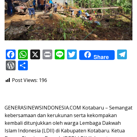
F
W
X
Pr
Li
T
T
Share
ac
h
in
n
w
el
W
S
e
at
t
e
itt
e
or
h
Post Views:
196
b
s
er
gr
d
ar
o
A
a
Pr
e
o
p
m
e
GENERASINEWSINDONESIA.COM ​Kotabaru – Semangat
k
p
ss
kebersamaan dan kerukunan serta kekompakan
kembali ditunjukkan oleh warga Lembaga Dakwah
Islam Indonesia (LDII) di Kabupaten Kotabaru. Ketua