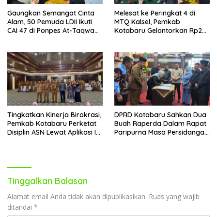
Gaungkan Semangat Cinta
Melesat ke Peringkat 4 di
Alam, 50 Pemuda LDII Ikuti
MTQ Kalsel, Pemkab
CAI 47 di Ponpes At-Taqwa
Kotabaru Gelontorkan Rp265
Kotabaru
Juta Bagi Pemenang
Tingkatkan Kinerja Birokrasi,
DPRD Kotabaru Sahkan Dua
Pemkab Kotabaru Perketat
Buah Raperda Dalam Rapat
Disiplin ASN Lewat Aplikasi I-
Paripurna Masa Persidangan
DIS
III
Tinggalkan Balasan
Alamat email Anda tidak akan dipublikasikan.
Ruas yang wajib
ditandai
*