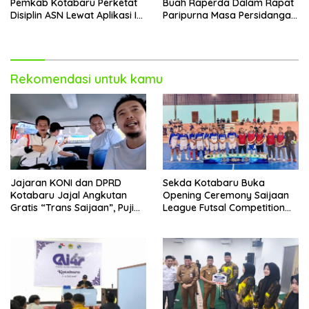
Pemkab Kotabaru Perketat
Buah Raperda Dalam Rapat
Disiplin ASN Lewat Aplikasi I-
Paripurna Masa Persidangan
DIS
III
Rekomendasi untuk kamu
Jajaran KONI dan DPRD
Sekda Kotabaru Buka
Kotabaru Jajal Angkutan
Opening Ceremony Saijaan
Gratis “Trans Saijaan”, Puji
League Futsal Competition
Kenyamanan dan
Kotabaru Hebat 2026
Fasilitasnya