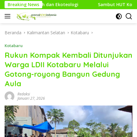
Langsung
dan Ekoteologi
Breaking News
Sambut HUT Kodam XXI/Raden Intan, Ko
ke
konten
Beranda
Kalimantan Selatan
Kotabaru
Kotabaru
Rukun Kompak Kembali Ditunjukan
Warga LDII Kotabaru Melalui
Gotong-royong Bangun Gedung
Aula
Redaksi
Januari 27, 2026