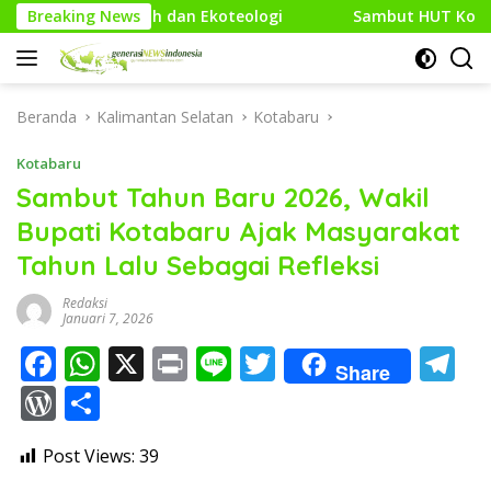
Langsung
 dan Ekoteologi
Breaking News
Sambut HUT Kodam XXI/Raden Intan, K
ke
konten
Beranda
Kalimantan Selatan
Kotabaru
Kotabaru
Sambut Tahun Baru 2026, Wakil
Bupati Kotabaru Ajak Masyarakat
Tahun Lalu Sebagai Refleksi
Redaksi
Januari 7, 2026
F
W
X
Pr
Li
T
T
Share
ac
h
in
n
w
el
W
S
e
at
t
e
itt
e
or
h
Post Views:
39
b
s
er
gr
d
ar