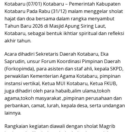
o
A
a
Pr
e
Kotabaru (07/01) Kotabaru – Pemerintah Kabupaten
o
p
m
e
Kotabaru Pada Rabu (31/12) malam menggelar sholat
hajat dan doa bersama dalam rangka menyambut
k
p
ss
Tahun Baru 2026 di Masjid Apung Siring Laut,
Kotabaru, sebagai bentuk ikhtiar spiritual dan refleksi
akhir tahun.
Acara dihadiri Sekretaris Daerah Kotabaru, Eka
Saprudin, unsur Forum Koordinasi Pimpinan Daerah
(Forkopimda), para asisten dan staf ahli, kepala SKPD,
perwakilan Kementerian Agama Kotabaru, pimpinan
instansi vertikal, Ketua MUI Kotabaru, Ketua FKUB,
juga dihadiri oleh para habaib,alim ulama,tokoh
agama,tokoh masyarakat ,pimpinan perusahaan dan
perbankan, camat, lurah, kepala desa, serta undangan
lainnya.
Rangkaian kegiatan diawali dengan sholat Magrib