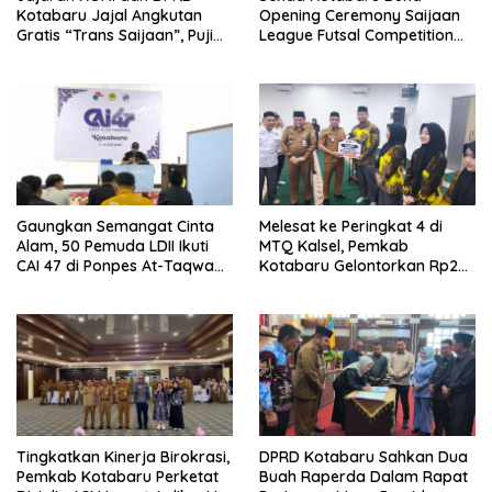
Kotabaru Jajal Angkutan
Opening Ceremony Saijaan
Gratis “Trans Saijaan”, Puji
League Futsal Competition
Kenyamanan dan
Kotabaru Hebat 2026
Fasilitasnya
Gaungkan Semangat Cinta
Melesat ke Peringkat 4 di
Alam, 50 Pemuda LDII Ikuti
MTQ Kalsel, Pemkab
CAI 47 di Ponpes At-Taqwa
Kotabaru Gelontorkan Rp265
Kotabaru
Juta Bagi Pemenang
Tingkatkan Kinerja Birokrasi,
DPRD Kotabaru Sahkan Dua
Pemkab Kotabaru Perketat
Buah Raperda Dalam Rapat