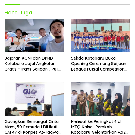
Baca Juga
Jajaran KONI dan DPRD
Sekda Kotabaru Buka
Kotabaru Jajal Angkutan
Opening Ceremony Saijaan
Gratis “Trans Saijaan”, Puji
League Futsal Competition
Kenyamanan dan
Kotabaru Hebat 2026
Fasilitasnya
Gaungkan Semangat Cinta
Melesat ke Peringkat 4 di
Alam, 50 Pemuda LDII Ikuti
MTQ Kalsel, Pemkab
CAI 47 di Ponpes At-Taqwa
Kotabaru Gelontorkan Rp265