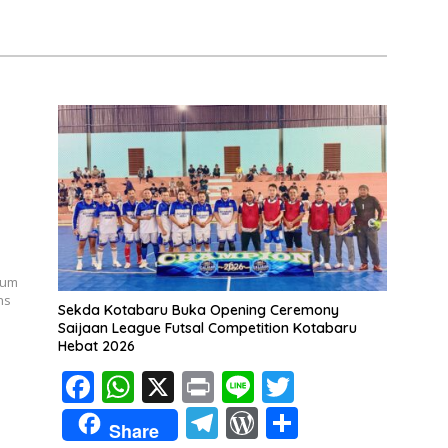
mum
ns
Sekda Kotabaru Buka Opening Ceremony
Saijaan League Futsal Competition Kotabaru
Hebat 2026
F
W
X
Pr
Li
T
ac
h
in
n
w
T
W
S
Share