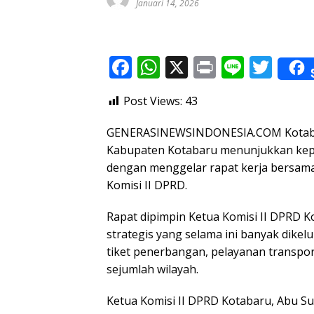
Januari 14, 2026
F
W
X
Pr
Li
T
ac
h
in
n
w
Post Views:
43
e
at
t
e
itt
b
s
er
GENERASINEWSINDONESIA.COM Kotabar
o
A
Kabupaten Kotabaru menunjukkan kepe
dengan menggelar rapat kerja bersama m
o
p
Komisi II DPRD.
k
p
Rapat dipimpin Ketua Komisi II DPRD 
strategis yang selama ini banyak dikel
tiket penerbangan, pelayanan transport
sejumlah wilayah.
Ketua Komisi II DPRD Kotabaru, Abu Su