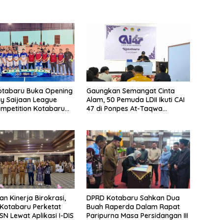
otabaru Buka Opening
Gaungkan Semangat Cinta
y Saijaan League
Alam, 50 Pemuda LDII Ikuti CAI
ompetition Kotabaru
47 di Ponpes At-Taqwa
026
Kotabaru
DPRD Kotabaru Sahkan Dua
n Kinerja Birokrasi,
Buah Raperda Dalam Rapat
Kotabaru Perketat
Paripurna Masa Persidangan III
ASN Lewat Aplikasi I-DIS