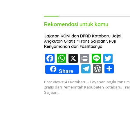
Pemenang
Rekomendasi untuk kamu
Jajaran KONI dan DPRD Kotabaru Jajal
Angkutan Gratis “Trans Saijaan”, Puji
Kenyamanan dan Fasilitasnya
F
W
X
Pr
Li
T
ac
h
in
n
w
T
W
S
Share
e
at
t
e
itt
el
or
h
Post Views: 43 Kotabaru – Layanan angkutan u
b
s
er
e
d
ar
gratis dari Pemerintah Kabupaten Kotabaru, Tra
o
A
Saijaan,…
gr
Pr
e
o
p
a
e
k
p
m
ss