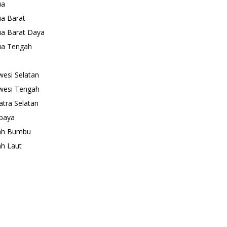
ua
a Barat
a Barat Daya
ua Tengah
wesi Selatan
wesi Tengah
tra Selatan
baya
ah Bumbu
h Laut