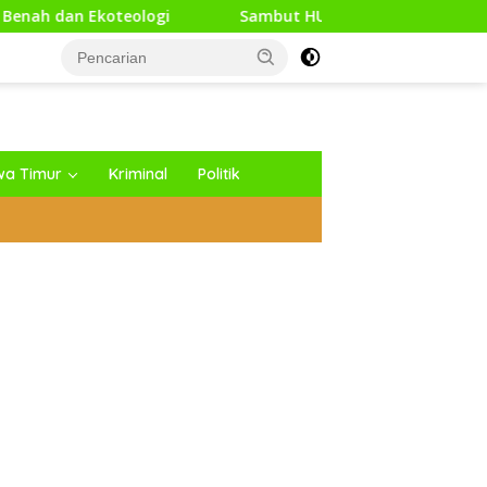
gi
Sambut HUT Kodam XXI/Raden Intan, Kodim 0427/Wa
wa Timur
Kriminal
Politik