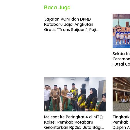
Baca Juga
Jajaran KONI dan DPRD
Kotabaru Jajal Angkutan
Gratis “Trans Saijaan”, Puji
Kenyamanan dan Fasilitasnya
Sekda K
Ceremon
Futsal C
Hebat 2
Melesat ke Peringkat 4 di MTQ
Tingkatka
Kalsel, Pemkab Kotabaru
Pemkab 
Gelontorkan Rp265 Juta Bagi
Disiplin 