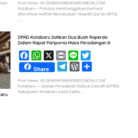
 dan
Post Views: 43 GENERASINEWSINDONESIA.COM
b
s
er
e
d
ar
Kotabaru – Prestasi membanggakan berhasil
o
A
ditorehkan kafilah Musabaqah Tilawatil Qur’an (MTQ)
gr
Pr
e
….
o
p
a
e
k
p
m
ss
DPRD Kotabaru Sahkan Dua Buah Raperda
Dalam Rapat Paripurna Masa Persidangan III
F
W
X
Pr
Li
T
ac
h
in
n
w
T
W
S
Share
e
at
t
e
itt
el
or
h
Post Views: 43 GENERASINEWSINDONESIA.COM
b
s
er
e
d
ar
Kotabaru — Dewan Perwakilan Rakyat Daerah (DPRD)
o
A
Kabupaten Kotabaru pada Sabtu…
gr
Pr
e
baru
o
p
a
e
k
p
m
ss