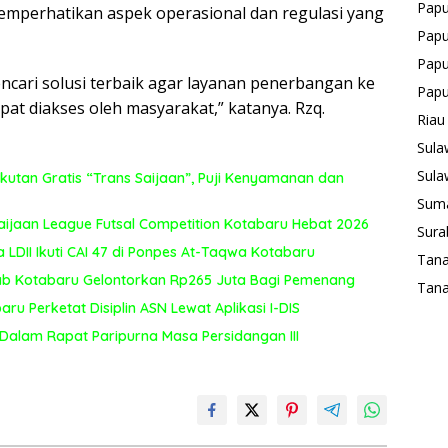
Pap
emperhatikan aspek operasional dan regulasi yang
Papu
Papu
ncari solusi terbaik agar layanan penerbangan ke
Pap
pat diakses oleh masyarakat,” katanya. Rzq.
Riau
Sula
Sula
utan Gratis “Trans Saijaan”, Puji Kenyamanan dan
Suma
jaan League Futsal Competition Kotabaru Hebat 2026
Sura
DII Ikuti CAI 47 di Ponpes At-Taqwa Kotabaru
Tan
mkab Kotabaru Gelontorkan Rp265 Juta Bagi Pemenang
Tana
ru Perketat Disiplin ASN Lewat Aplikasi I-DIS
alam Rapat Paripurna Masa Persidangan III