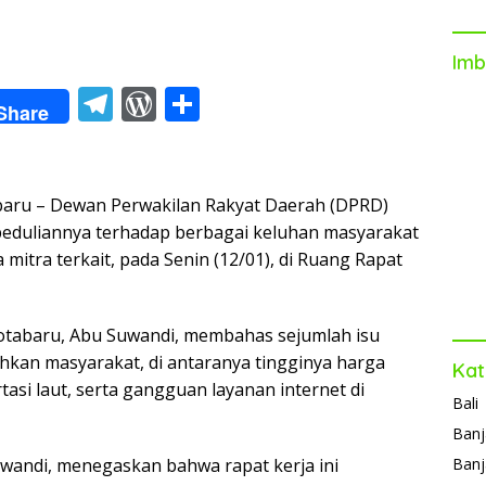
Imb
T
W
S
Share
el
or
h
e
d
ar
gr
Pr
e
u – Dewan Perwakilan Rakyat Daerah (DPRD)
a
e
duliannya terhadap berbagai keluhan masyarakat
itra terkait, pada Senin (12/01), di Ruang Rapat
m
ss
Kotabaru, Abu Suwandi, membahas sejumlah isu
uhkan masyarakat, di antaranya tingginya harga
Kat
asi laut, serta gangguan layanan internet di
Bali
Banj
wandi, menegaskan bahwa rapat kerja ini
Banj