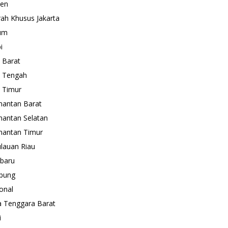
ten
ah Khusus Jakarta
um
i
 Barat
 Tengah
 Timur
mantan Barat
mantan Selatan
mantan Timur
lauan Riau
baru
pung
onal
 Tenggara Barat
i