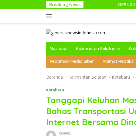
Langsung
Breaking News
DPP LDII Dorong Pemulihan H
ke
konten
Nasional
Kalimantan Selatan
Kal
Pedoman Media Siber
Alamat Redaksi
Beranda
Kalimantan Selatan
Kotabaru
Kotabaru
Tanggapi Keluhan Ma
Bahas Transportasi U
Internet Bersama Din
Redaksi