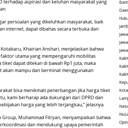
 terhadap aspirasi dan keluhan masyarakat yang
Ban
an.
Daer
Huk
gar persoalan yang dikeluhkan masyarakat, baik
Jamb
an internet, dapat dibahas secara terbuka dan
Jawa
Jawa
Kotabaru, Khairian Anshari, menjelaskan bahwa
Jawa
u faktor utama yang mempengaruhi mobilitas
Kali
 tiket dapat ditekan di bawah Rp1 juta, maka
Kali
kat akan mampu dan berminat menggunakan
Kali
Kepu
rakat bisa menikmati penerbangan jika harga tiket
Kota
 itu, kami berharap ada dukungan dari DPRD dan
Lam
ijakan harga yang lebih terjangkau,” jelasnya.
Nasi
Nusa
on Group, Muhammad Fitryan, menyampaikan bahwa
Opin
berkoordinasi dan mendukung upaya pemerintah