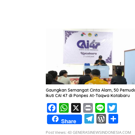
Gaungkan Semangat Cinta Alam, 50 Pemuda
Ikuti CAI 47 di Ponpes At-Taqwa Kotabaru
F
W
X
Pr
Li
T
ac
h
in
n
w
T
W
S
Share
e
at
t
e
itt
el
or
h
Post Views: 43 GENERASINEWSINDONESIA.COM